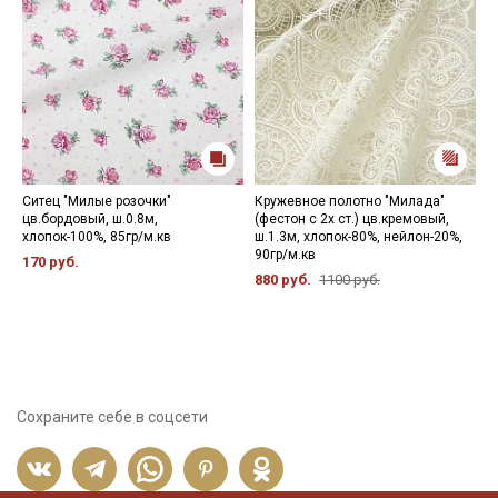
Ситец "Милые розочки"
Кружевное полотно "Милада"
К
цв.бордовый, ш.0.8м,
(фестон с 2х ст.) цв.кремовый,
Ц
хлопок-100%, 85гр/м.кв
ш.1.3м, хлопок-80%, нейлон-20%,
1
90гр/м.кв
170 руб.
880 руб.
1100 руб.
Сохраните себе в соцсети