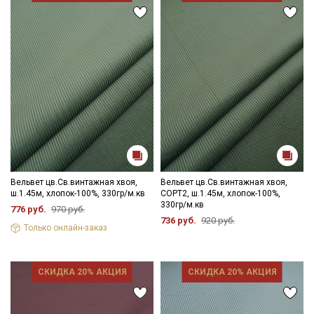
Вельвет цв.Св.винтажная хвоя,
Вельвет цв.Св.винтажная хвоя,
ш.1.45м, хлопок-100%, 330гр/м.кв
СОРТ2, ш.1.45м, хлопок-100%,
330гр/м.кв
776 руб.
970 руб.
736 руб.
920 руб.
Только онлайн-заказ
Секретная рассылка от Купава
Мы публикуем здесь дополнительные
СКИДКА 20% АКЦИЯ
СКИДКА 20% АКЦИЯ
промокоды и скидки до 30% на узкие
категории тканей