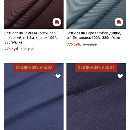
Вельвет цв.Темный коричнево-
Вельвет цв.Серо-голубой джинс,
сливовый, ш.1.5м, хлопок-100%,
ш.1.5м, хлопок-100%, 330гр/м.кв
330гр/м.кв
776 руб.
970 руб.
776 руб.
970 руб.
СКИДКА 20% АКЦИЯ
СКИДКА 20% АКЦИЯ