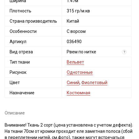
Ширина
1.47м
Плотность
315 гр/м.кв
Страна производитель
Китай
Особенности
С ворсом
Артикул
036490
Вид отреза
Рвем по нитке
?
Тип ткани
Вельвет
Рисунок
Однотонные
Цвет
Синий
,
Фиолетовый
Назначение
Костюмная
Описание
Внимание! Ткань 2 сорт (цена установлена с учетом дефекта).
На ткани 70см от кромки проходит еле заметная полоса (сбой
в переплетении нитей, см.фото), также могут встречаться