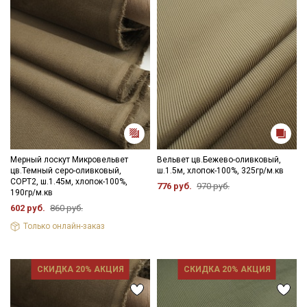
Мерный лоскут Микровельвет
Вельвет цв.Бежево-оливковый,
цв.Темный серо-оливковый,
ш.1.5м, хлопок-100%, 325гр/м.кв
СОРТ2, ш.1.45м, хлопок-100%,
776 руб.
970 руб.
190гр/м.кв
602 руб.
860 руб.
Только онлайн-заказ
СКИДКА 20% АКЦИЯ
СКИДКА 20% АКЦИЯ