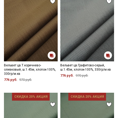
Секретная рассылка от Купава
Мы публикуем здесь дополнительные
промокоды и скидки до 30% на узкие
категории тканей
Вельвет цв.Т.коричнево-
Вельвет цв.Графитово-серый,
Электронная почта
оливковый, ш.1.45м, хлопок-100%,
ш.1.45м, хлопок-100%, 330гр/м.кв
330гр/м.кв
776 руб.
970 руб.
776 руб.
970 руб.
СКИДКА 20% АКЦИЯ
СКИДКА 20% АКЦИЯ
Подписаться
Ознакомлен(а) с
Политикой обработки персональных
данных
и даю
Согласие на обработку персональных