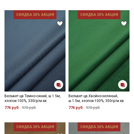
- гладить с осторожностью только изнаночной стороны.
Цветопередача (тон) может отличаться от оригинального
СКИДКА 20% АКЦИЯ
СКИДКА 20% АКЦИЯ
цвета ткани в зависимости от настроек вашего монитора и в
зависимости от партии.
Вельвет цв.Темно-синий, ш.1.5м,
Вельвет цв.Хвойно-зеленый,
хлопок-100%, 330гр/м.кв
ш.1.5м, хлопок-100%, 350гр/м.кв
776 руб.
970 руб.
776 руб.
970 руб.
СКИДКА 20% АКЦИЯ
СКИДКА 20% АКЦИЯ