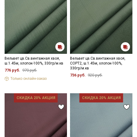
данных
Даю
Согласие на получение рекламных и
информационных рассылок
Вельвет цв.Св.винтажная хвоя,
Вельвет цв.Св.винтажная хвоя,
ш.1.45м, хлопок-100%, 330гр/м.кв
СОРТ2, ш.1.45м, хлопок-100%,
330гр/м.кв
776 руб.
970 руб.
736 руб.
920 руб.
Только онлайн-заказ
СКИДКА 20% АКЦИЯ
СКИДКА 20% АКЦИЯ