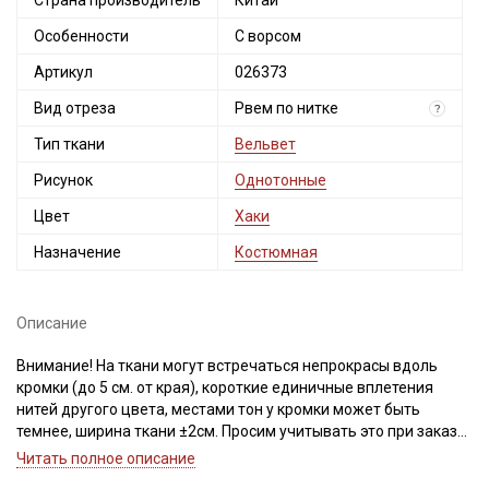
Страна производитель
Китай
Особенности
С ворсом
Артикул
026373
Вид отреза
Рвем по нитке
?
Тип ткани
Вельвет
Рисунок
Однотонные
Цвет
Хаки
Назначение
Костюмная
Описание
Внимание! На ткани могут встречаться непрокрасы вдоль
кромки (до 5 см. от края), короткие единичные вплетения
нитей другого цвета, местами тон у кромки может быть
темнее, ширина ткани ±2см. Просим учитывать это при заказе.
Читать полное описание
Вельвет - мягкий, приятный на ощупь материал с легким