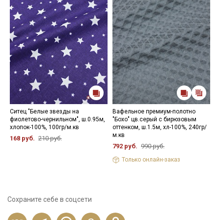
Ситец "Белые звезды на
Вафельное премиум-полотно
М
фиолетово-чернильном", ш.0.95м,
"Бохо" цв.серый с бирюзовым
ж
хлопок-100%, 100гр/м.кв
оттенком, ш.1.5м, хл-100%, 240гр/
х
м.кв
168 руб.
210 руб.
3
792 руб.
990 руб.
Только онлайн-заказ
Сохраните себе в соцсети