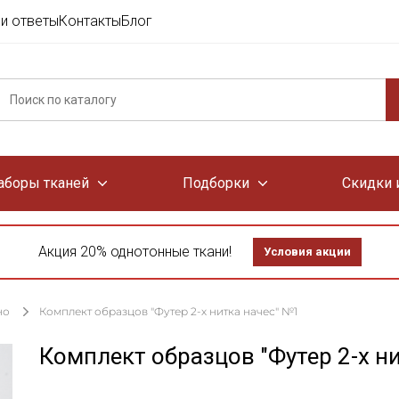
и ответы
Контакты
Блог
аборы тканей
Подборки
Скидки 
Акция 20% однотонные ткани!
Условия акции
но
Комплект образцов "Футер 2-х нитка начес" №1
Комплект образцов "Футер 2-х н