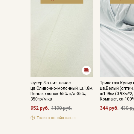
Футер 3-х нит. начес
Трикотаж Кулир.
цв.Сливочно-молочный, ш.1.8м,
цв.Белый (оптич.
Пенье, хлопок-65% п/э-35%,
ш1.96м (0.98м*2, 
350гр/м.кв
Компакт, хл-100
952 руб.
1190 руб.
344 руб.
430 р
Только онлайн-заказ