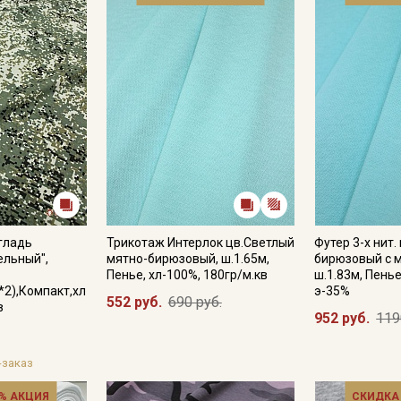
Электронная почта
Подписаться
Ознакомлен(а) с
Политикой обработки персональных
данных
и даю
Согласие на обработку персональных
данных
Даю
Согласие на получение рекламных и
информационных рассылок
гладь
Трикотаж Интерлок цв.Светлый
Футер 3-х нит.
ельный",
мятно-бирюзовый, ш.1.65м,
бирюзовый с 
Пенье, хл-100%, 180гр/м.кв
ш.1.83м, Пенье
*2),Компакт,хл
э-35%
552 руб.
690 руб.
в
952 руб.
119
-заказ
% АКЦИЯ
СКИДКА