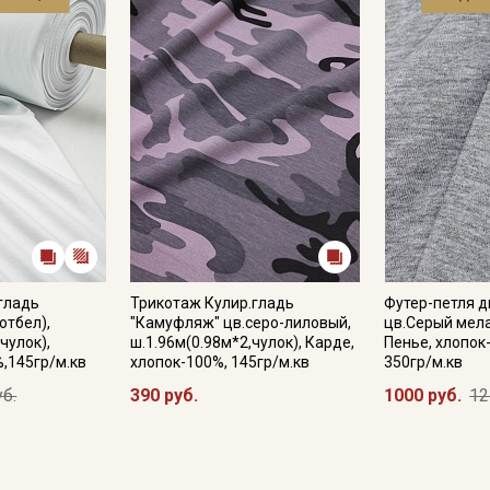
гладь
Трикотаж Кулир.гладь
Футер-петля д
отбел),
"Камуфляж" цв.серо-лиловый,
цв.Серый мела
чулок),
ш.1.96м(0.98м*2,чулок), Карде,
Пенье, хлопок
%,145гр/м.кв
хлопок-100%, 145гр/м.кв
350гр/м.кв
уб.
390 руб.
1000 руб.
12