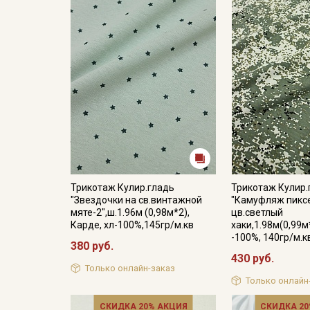
Трикотаж Кулир.гладь
Трикотаж Кулир.
"Звездочки на св.винтажной
"Камуфляж пикс
мяте-2",ш.1.96м (0,98м*2),
цв.светлый
Карде, хл-100%,145гр/м.кв
хаки,1.98м(0,99м
-100%, 140гр/м.к
380 руб.
430 руб.
Только онлайн-заказ
Только онлайн
СКИДКА 20% АКЦИЯ
СКИДКА 20