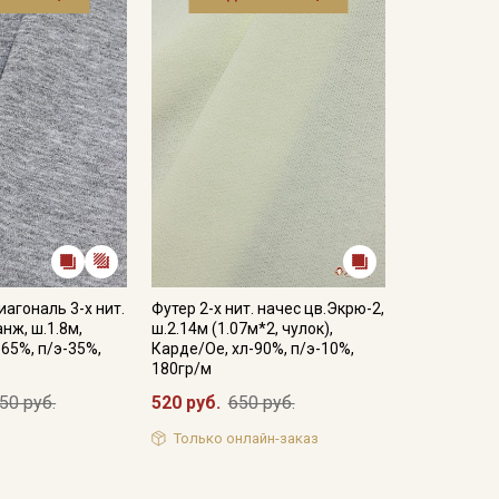
иагональ 3-х нит.
Футер 2-х нит. начес цв.Экрю-2,
нж, ш.1.8м,
ш.2.14м (1.07м*2, чулок),
-65%, п/э-35%,
Карде/Ое, хл-90%, п/э-10%,
180гр/м
50 руб.
520 руб.
650 руб.
Только онлайн-заказ