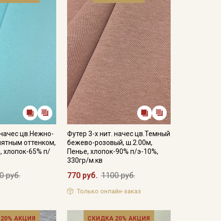
 начес цв.Нежно-
Футер 3-х нит. начес цв.Темный
мятным оттенком,
бежево-розовый, ш.2.00м,
, хлопок-65% п/
Пенье, хлопок-90% п/э-10%,
330гр/м.кв
0 руб.
770 руб.
1100 руб.
Только онлайн-заказ
 20% АКЦИЯ
СКИДКА 20% АКЦИЯ