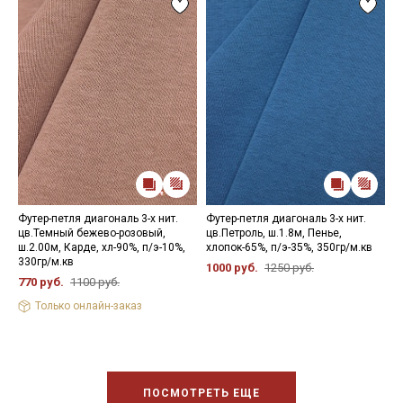
Футер-петля диагональ 3-х нит.
Футер-петля диагональ 3-х нит.
Ф
цв.Темный бежево-розовый,
цв.Петроль, ш.1.8м, Пенье,
ц
ш.2.00м, Карде, хл-90%, п/э-10%,
хлопок-65%, п/э-35%, 350гр/м.кв
ш
330гр/м.кв
э
1000 руб.
1250 руб.
770 руб.
1100 руб.
1
Только онлайн-заказ
ПОСМОТРЕТЬ ЕЩЕ