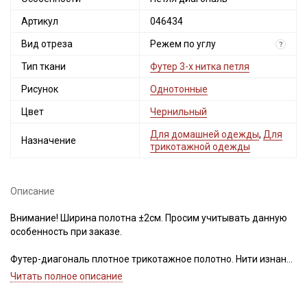
Артикул
046434
Вид отреза
Режем по углу
?
Тип ткани
Футер 3-х нитка петля
Рисунок
Однотонные
Цвет
Чернильный
Для домашней одежды
,
Для
Назначение
трикотажной одежды
Описание
Внимание! Ширина полотна ±2см. Просим учитывать данную
особенность при заказе.
Футер-диагональ плотное трикотажное полотно. Нити изнанки
образуют диагоналевый рубчик, сплетены по
Читать полное описание
особой технологии обеспечивающей прочность,
формоустойчивость ткани, легкость и воздухопроницаемость,