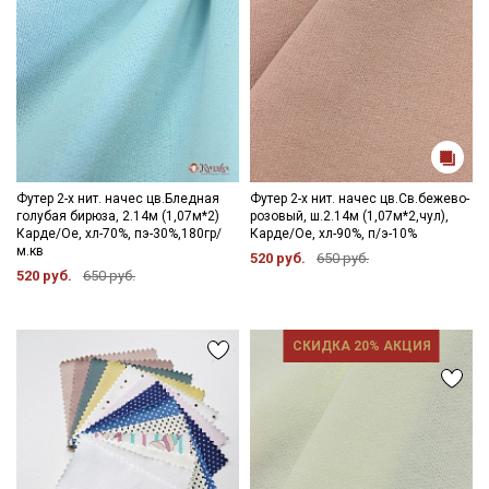
Футер 2-х нит. начес цв.Бледная
Футер 2-х нит. начес цв.Св.бежево-
голубая бирюза, 2.14м (1,07м*2)
розовый, ш.2.14м (1,07м*2,чул),
Карде/Ое, хл-70%, пэ-30%,180гр/
Карде/Ое, хл-90%, п/э-10%
м.кв
520 руб.
650 руб.
520 руб.
650 руб.
СКИДКА 20% АКЦИЯ