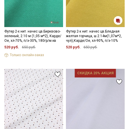
Подписаться
Ознакомлен(а) с
Политикой обработки персональных
данных
и даю
Согласие на обработку персональных
данных
Футер 2-х нит. начес цв.Бирюзово-
Футер 2-х нит. начес цв.Бледная
зеленый, 2.10 м (1,05 м*2), Карде/
желтая горчица, ш.2.14м(1,07м*2,
Даю
Согласие на получение рекламных и
Ое, хл-70%, п/э-30%, 180гр/м.кв
чул),Карде/Ое, хл-90%, п/э-10%
информационных рассылок
520 руб.
650 руб.
520 руб.
650 руб.
Только онлайн-заказ
СКИДКА 20% АКЦИЯ