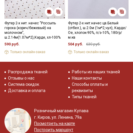
Футер 2-х нит. начес "Россыпь
Футер 2-х нит.начес цв.Белый
гороха (корич/бежевый) на
(отбел.), ш.2.0м (1м*2,чул), Карде/
молочном",
Ое, хлопок-90%, п/э-10%, 180гр/
ш.2.14м(1.07м*2),Карде, хл-100%
м.кв
590 руб.
504 руб.
630 руб.
Только онлайн-заказ
Только онлайн-заказ
Распродажа тканей
Работы из наших тканей
Отзывы о нас
Наши контакты
Система скидок
Способы оплаты и
Доставка и оплата
реквизиты
Типы тканей
Розничный магазин Купава
г. Киров, ул. Ленина, 79а
Посмотреть на карте
Построить маршрут