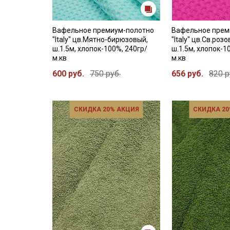
Вафельное премиум-полотно
Вафельное прем
"Italy" цв.Мятно-бирюзовый,
"Italy" цв.Св.роз
ш.1.5м, хлопок-100%, 240гр/
ш.1.5м, хлопок-1
м.кв
м.кв
600 руб.
750 руб.
656 руб.
820 р
СКИДКА 20% АКЦИЯ
СКИДКА 20