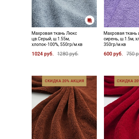
Махровая ткань Люкс
Махровая ткань
цв.Серый, ш.1.55м,
сирень, ш.1.5м, 
хлопок-100%, 550гр/м.кв
350гр/м.кв
1024 руб.
1280 руб.
600 руб.
750 р
СКИДКА 20% АКЦИЯ
СКИДКА 20