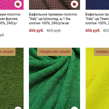
иум-полотно
Вафельное премиум-полотно
Вафельное пр
овая фуксия,
"Italy" цв.Шоколад, ш.1.5м,
"Italy" цв.Темн
00%, 240гр/
хлопок-100%, 240гр/м.кв
хлопок-100%, 
656 руб.
820 руб.
656 руб.
820
уб.
% АКЦИЯ
СКИДКА 20% АКЦИЯ
СКИДКА