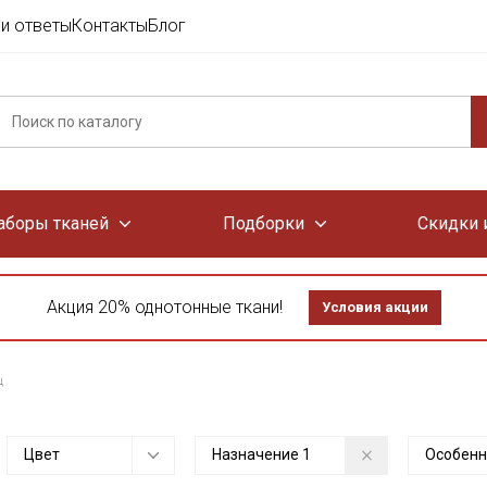
и ответы
Контакты
Блог
аборы тканей
Подборки
Скидки 
Акция 20% однотонные ткани!
Условия акции
ц
Цвет
Назначение
1
Особенн