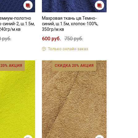
емиум-полотно
Махровая ткань цв.Темно-
о-синий-2, ш.1.5м,
синий, ш.1.5м, хлопок-100%,
240гр/м.кв
350гр/м.кв
 руб.
600 руб.
750 руб.
Только онлайн-заказ
 20% АКЦИЯ
СКИДКА 20% АКЦИЯ