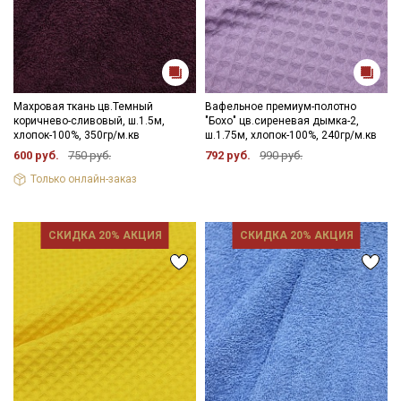
Махровая ткань цв.Темный
Вафельное премиум-полотно
коричнево-сливовый, ш.1.5м,
"Бохо" цв.сиреневая дымка-2,
хлопок-100%, 350гр/м.кв
ш.1.75м, хлопок-100%, 240гр/м.кв
600 руб.
750 руб.
792 руб.
990 руб.
Только онлайн-заказ
СКИДКА 20% АКЦИЯ
СКИДКА 20% АКЦИЯ