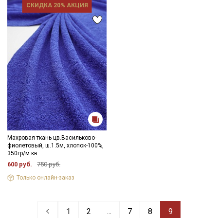
СКИДКА 20% АКЦИЯ
Махровая ткань цв.Васильково-
фиолетовый, ш.1.5м, хлопок-100%,
350гр/м.кв
600 руб.
750 руб.
Только онлайн-заказ
1
2
...
7
8
9