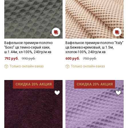
Вафельное премиум-полотно
Вафельное премиум-полотно "Italy"
"Бохо" цв.темно-серый хаки,
цв.Бежево-кремовый, ш.1.5м,
ш.1.44м, хл-100%, 240гр/м.кв
хлопок-100%, 240гр/м.кв
792 руб.
990 руб.
600 руб.
750 руб.
Только онлайн-заказ
Только онлайн-заказ
СКИДКА 20% АКЦИЯ
СКИДКА 20% АКЦИЯ