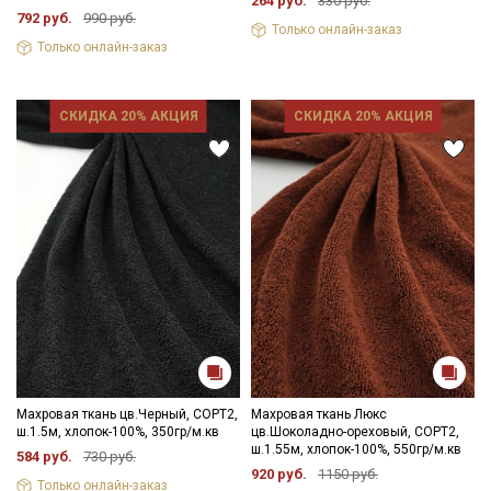
264 руб.
330 руб.
792 руб.
990 руб.
Только онлайн-заказ
Только онлайн-заказ
СКИДКА 20% АКЦИЯ
СКИДКА 20% АКЦИЯ
Махровая ткань цв.Черный, СОРТ2,
Махровая ткань Люкс
ш.1.5м, хлопок-100%, 350гр/м.кв
цв.Шоколадно-ореховый, СОРТ2,
ш.1.55м, хлопок-100%, 550гр/м.кв
584 руб.
730 руб.
920 руб.
1150 руб.
Только онлайн-заказ