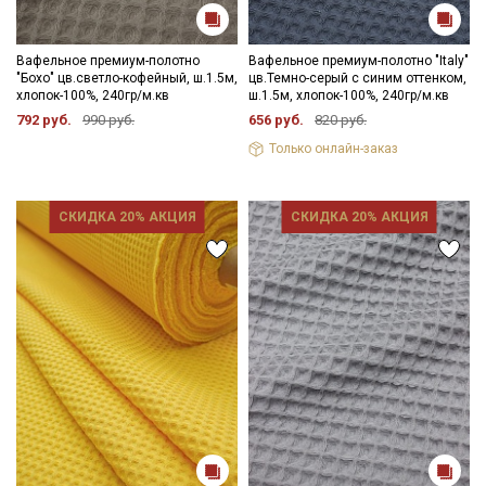
Вафельное премиум-полотно
Вафельное премиум-полотно "Italy"
"Бохо" цв.светло-кофейный, ш.1.5м,
цв.Темно-серый с синим оттенком,
хлопок-100%, 240гр/м.кв
ш.1.5м, хлопок-100%, 240гр/м.кв
792 руб.
990 руб.
656 руб.
820 руб.
Только онлайн-заказ
СКИДКА 20% АКЦИЯ
СКИДКА 20% АКЦИЯ