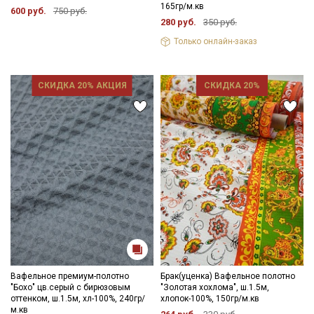
165гр/м.кв
600 руб.
750 руб.
280 руб.
350 руб.
Только онлайн-заказ
СКИДКА 20% АКЦИЯ
СКИДКА 20%
Вафельное премиум-полотно
Брак(уценка) Вафельное полотно
"Бохо" цв.серый с бирюзовым
"Золотая хохлома", ш.1.5м,
оттенком, ш.1.5м, хл-100%, 240гр/
хлопок-100%, 150гр/м.кв
м.кв