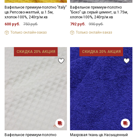
Вафельное премиум-полотно "Italy"
Вафельное премиум-полотно
цв.Репсово-желтый, ш.1.5м,
"Бохо" цв.серый цемент, ш.1.75м,
хлопок-100%, 240гр/м.кв
хлопок-100%, 240гр/м.кв
600 руб.
750 руб.
792 руб.
990 руб.
Только онлайн-заказ
Только онлайн-заказ
СКИДКА 20% АКЦИЯ
СКИДКА 20% АКЦИЯ
Секретная рассылка от Купава
Мы публикуем здесь дополнительные
промокоды и скидки до 30% на узкие
Вафельное премиум-полотно
Махровая ткань цв.Насыщенный