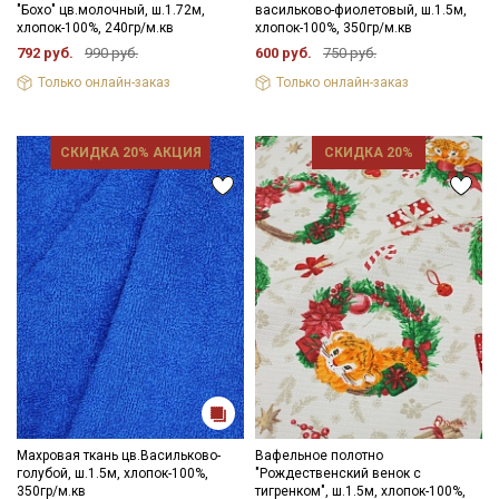
"Бохо" цв.молочный, ш.1.72м,
васильково-фиолетовый, ш.1.5м,
категории тканей
хлопок-100%, 240гр/м.кв
хлопок-100%, 350гр/м.кв
792 руб.
990 руб.
600 руб.
750 руб.
Электронная почта
Только онлайн-заказ
Только онлайн-заказ
СКИДКА 20% АКЦИЯ
СКИДКА 20%
Подписаться
Ознакомлен(а) с
Политикой обработки персональных
данных
и даю
Согласие на обработку персональных
данных
Даю
Согласие на получение рекламных и
информационных рассылок
Махровая ткань цв.Васильково-
Вафельное полотно
голубой, ш.1.5м, хлопок-100%,
"Рождественский венок с
350гр/м.кв
тигренком", ш.1.5м, хлопок-100%,