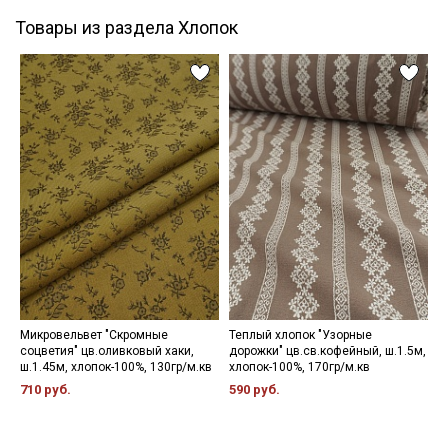
Товары из раздела Хлопок
Микровельвет "Скромные
Теплый хлопок "Узорные
К
соцветия" цв.оливковый хаки,
дорожки" цв.св.кофейный, ш.1.5м,
ц
ш.1.45м, хлопок-100%, 130гр/м.кв
хлопок-100%, 170гр/м.кв
1
710 руб.
590 руб.