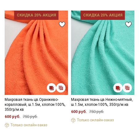
СКИДКА 20% АКЦИЯ
СКИДКА 20% АКЦИЯ
Секретная рассылка от Купава
Мы публикуем здесь дополнительные
промокоды и скидки до 30% на узкие
категории тканей
Электронная почта
Махровая ткань цв.Оранжево-
Махровая ткань цв.Нежно-мятный,
коралловый, ш.1.5м, хлопок-100%,
ш.1.5м, хлопок-100%, 350гр/м.кв
350гр/м.кв
600 руб.
750 руб.
600 руб.
750 руб.
Только онлайн-заказ
Только онлайн-заказ
Подписаться