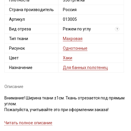
Плотность
350 гр/м.кв
Страна производитель
Россия
Артикул
013005
Вид отреза
Режем по углу
?
Тип ткани
Махровая
Рисунок
Однотонные
Цвет
Хаки
Назначение
Для банных полотенец
Описание
Внимание! Ширина ткани ±1см. Ткань отрезается под прямым
углом.
Пожалуйста, учитывайте это при оформлении заказа!
Двухсторонняя махровая ткань из 100% хлопка, мягкая,
Читать полное описание
пушистая, петельки одинаковые с двух сторон, кромка без