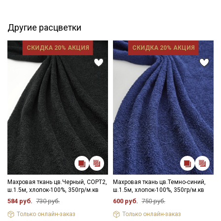
петелек 2см, плюс бахрома 1.5см. Отлично впитывает влагу,
не имеет растяжения, не деформируется, плотная и прочная
на разрыв, не просвечивает, дает усадку 5%. При пошиве
Другие расцветки
необходимо учитывать, что край осыпается, необходима
обработка среза. Махровая ткань прекрасно подходит для
СКИДКА 20% АКЦИЯ
СКИДКА 20% АКЦИЯ
пошива банных халатов для взрослых и детей, пончо,
полотенец, домашнего текстиля.
Уход:
- стирка до 60C, отжим до 800 оборотов
- запрещены отбеливатели, исключение белый цвет
- сушить в подвешенном и расправленном состоянии
- рекомендуется пропарить ткань утюгом для поднятия ворса
и смягчения.
Цветопередача может отличаться от оригинального цвета
ткани в зависимостиот настроек вашего монитора и в
зависимости от партии.
Махровая ткань цв.Черный, СОРТ2,
Махровая ткань цв.Темно-синий,
ш.1.5м, хлопок-100%, 350гр/м.кв
ш.1.5м, хлопок-100%, 350гр/м.кв
584 руб.
730 руб.
600 руб.
750 руб.
Только онлайн-заказ
Только онлайн-заказ