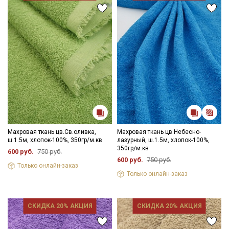
Махровая ткань цв.Св.оливка,
Махровая ткань цв.Небесно-
ш.1.5м, хлопок-100%, 350гр/м.кв
лазурный, ш.1.5м, хлопок-100%,
350гр/м.кв
600 руб.
750 руб.
600 руб.
750 руб.
Только онлайн-заказ
Только онлайн-заказ
СКИДКА 20% АКЦИЯ
СКИДКА 20% АКЦИЯ