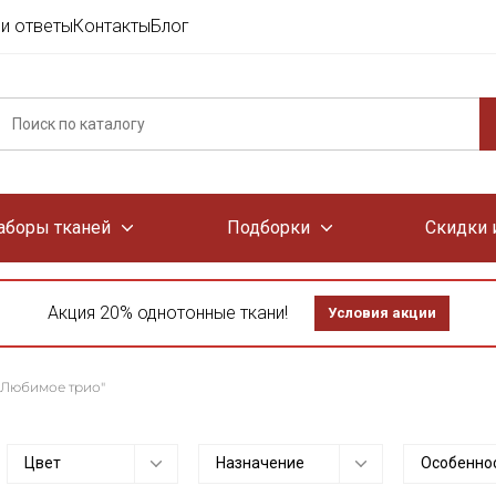
и ответы
Контакты
Блог
аборы тканей
Подборки
Скидки 
Акция 20% однотонные ткани!
Условия акции
 "Любимое трио"
Цвет
Назначение
Особенно