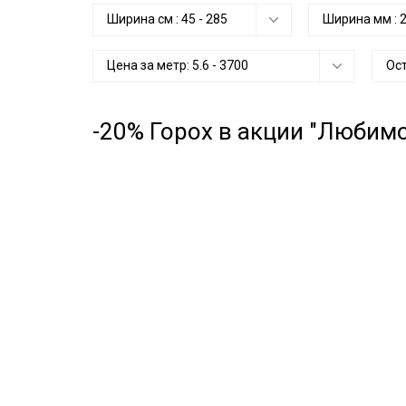
Ширина см :
45
-
285
Ширина мм :
Цена за метр:
5.6
-
3700
Ос
-20% Горох в акции "Любимо