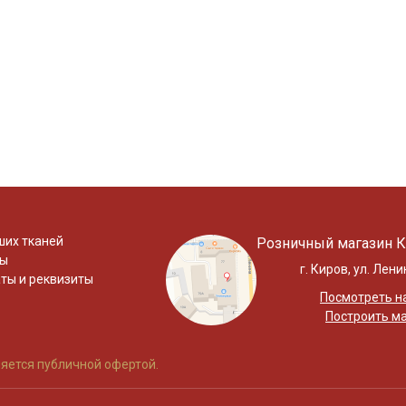
Даю
Согласие на получение рекламных и
информационных рассылок
ших тканей
Розничный магазин К
ты
г. Киров, ул. Лени
ты и реквизиты
Посмотреть на
Построить м
яется публичной офертой.