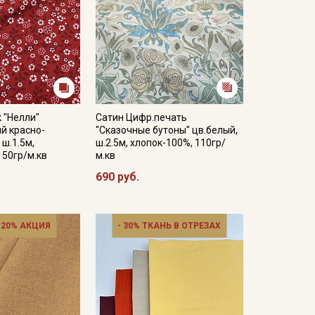
 "Нелли"
Сатин Цифр.печать
й красно-
"Сказочные бутоны" цв.белый,
 ш.1.5м,
ш.2.5м, хлопок-100%, 110гр/
150гр/м.кв
м.кв
690 руб.
 20% АКЦИЯ
- 30% ТКАНЬ В ОТРЕЗАХ