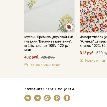
Муслин Премиум двухслойный
Импорт.хлопок (с
гладкий "Весеннее цветение",
"Алёнка" цв.крас
ш.2.5м, хлопок-100%, 120гр/
хлопок-100%, 80г
м.кв
312 руб.
520 р
432 руб.
720 руб.
Только онлайн
Только онлайн-заказ
СОХРАНИТЕ СЕБЕ В СОЦСЕТИ