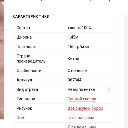
ХАРАКТЕРИСТИКИ
Состав
хлопок 100%
Ширина
1.45м
Плотность
160 гр/м.кв
Страна
Китай
производитель
Особенности
С начесом
Артикул
067344
Вид отреза
Рвем по нитке
?
Тип ткани
Теплый хлопок
Рисунок
Все рисунки
,
Горох
Цвет
Пыльная роза
Для домашней