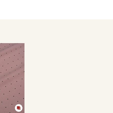
- глажка только с изнаночной стороны, подложив махровое 
Цветопередача может отличаться от оригинального цвета т
в зависимости от партии.
Секретная рассылка от
Купава
Мы публикуем здесь дополнительные
промокоды и скидки до 30% на узкие
категории тканей
Электронная почта