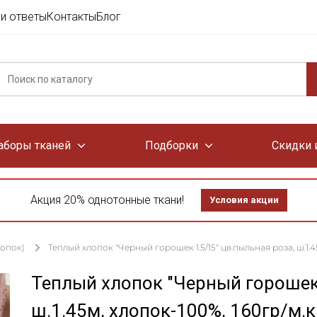
и ответы
Контакты
Блог
аборы тканей
Подборки
Скидки 
Акция 20% однотонные ткани!
Условия акции
лопок)
Теплый хлопок "Черный горошек 1.5/15" цв.пыльная роза, ш.1.4
Теплый хлопок "Черный горошек 
ш.1.45м, хлопок-100%, 160гр/м.к