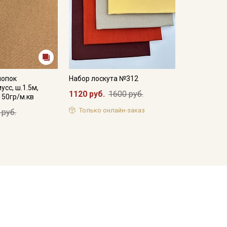
лопок
Набор лоскута №312
усс, ш.1.5м,
1120 руб.
1600 руб.
150гр/м.кв
Только онлайн-заказ
 руб.