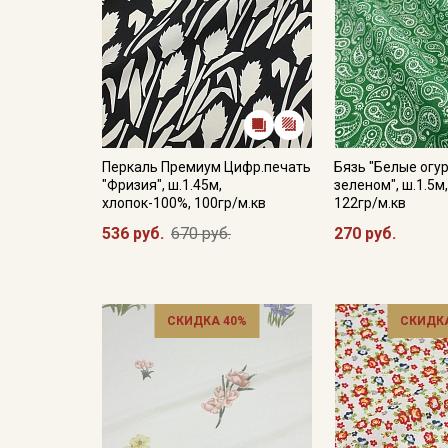
Перкаль Премиум Цифр.печать
Бязь "Белые огу
"Фризия", ш.1.45м,
зеленом", ш.1.5м
хлопок-100%, 100гр/м.кв
122гр/м.кв
536 руб.
670 руб.
270 руб.
СКИДКА 40%
СКИДКА