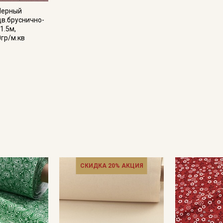
Черный
цв.бруснично-
1.5м,
Подписаться
0гр/м.кв
Ознакомлен(а) с
Политикой обработки персональных
данных
и даю
Согласие на обработку персональных
данных
Даю
Согласие на получение рекламных и
информационных рассылок
СКИДКА 20% АКЦИЯ