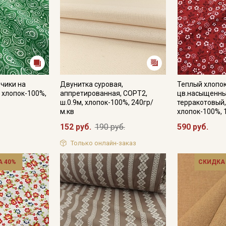
рчики на
Двунитка суровая,
Теплый хлопок
, хлопок-100%,
аппретированная, СОРТ2,
цв.насыщенны
ш.0.9м, хлопок-100%, 240гр/
терракотовый,
м.кв
хлопок-100%, 
152 руб.
190 руб.
590 руб.
Только онлайн-заказ
 40%
СКИДКА