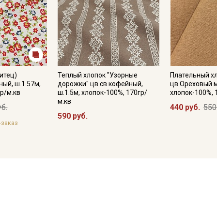
итец)
Теплый хлопок "Узорные
Плательный х
ный, ш.1.57м,
дорожки" цв.св.кофейный,
цв.Ореховый м
р/м.кв
ш.1.5м, хлопок-100%, 170гр/
хлопок-100%, 
м.кв
уб.
440 руб.
550
590 руб.
-заказ