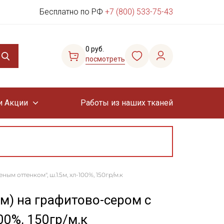
Бесплатно по РФ
+7 (800) 533-75-43
0 руб.
посмотреть
и Акции
Работы из наших тканей
м оттенком", ш.1.5м, хл-100%, 150гр/м.к
м) на графитово-сером с
00%, 150гр/м.к