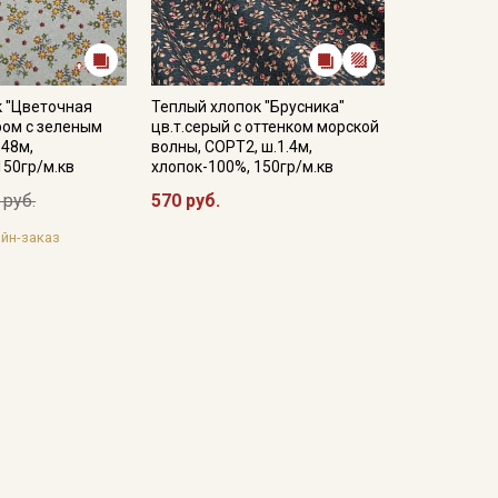
к "Цветочная
Теплый хлопок "Брусника"
ром с зеленым
цв.т.серый с оттенком морской
.48м,
волны, СОРТ2, ш.1.4м,
150гр/м.кв
хлопок-100%, 150гр/м.кв
 руб.
570 руб.
йн-заказ