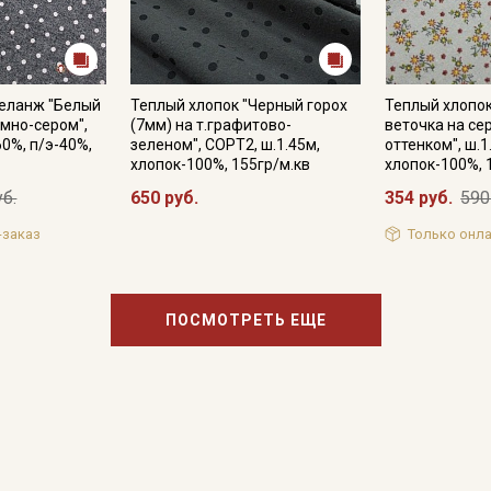
меланж "Белый
Теплый хлопок "Черный горох
Теплый хлопо
емно-сером",
(7мм) на т.графитово-
веточка на се
60%, п/э-40%,
зеленом", СОРТ2, ш.1.45м,
оттенком", ш.1
хлопок-100%, 155гр/м.кв
хлопок-100%, 
уб.
650 руб.
354 руб.
590
-заказ
Только онла
ПОСМОТРЕТЬ ЕЩЕ