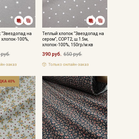
 "Звездопад на
Теплый хлопок "Звездопад на
, хлопок-100%,
сером", СОРТ2, ш.1.5м,
хлопок-100%, 150гр/м.кв
 руб.
390 руб.
650 руб.
йн-заказ
Только онлайн-заказ
ДКА 40%