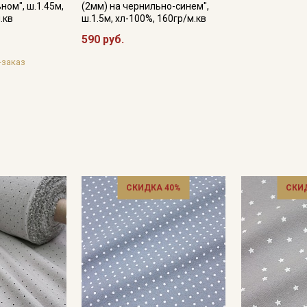
ном", ш.1.45м,
(2мм) на чернильно-синем",
.кв
ш.1.5м, хл-100%, 160гр/м.кв
590 руб.
Подписаться
-заказ
Ознакомлен(а) с
Политикой обработки персональных
данных
и даю
Согласие на обработку персональных
данных
Даю
Согласие на получение рекламных и
информационных рассылок
СКИДКА 40%
СКИ