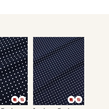
полотенце, чтобы не примять ворс.
кани в зависимостиот настроек вашего монитора и