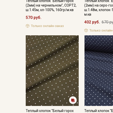
Теплый хлопок "Белый горох
Теплый хлопок "
(2мм) на чернильном", СОРТ2,
(2мм) на серо-го
ш.1.45м, хл-100%, 160гр/м.кв
ш.1.48м, хлопок-
м.кв
570 руб.
402 руб.
670 р
Только онлайн-заказ
Только онлайн
Теплый хлопок "Белый горох
Теплый хлопок "