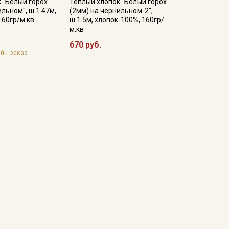
 "Белый горох
Теплый хлопок "Белый горох
льном", ш.1.47м,
(2мм) на чернильном-2",
160гр/м.кв
ш.1.5м, хлопок-100%, 160гр/
м.кв
670 руб.
йн-заказ