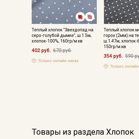
Теплый хлопок "Звездопад на
Теплый хлопок 
серо-голубой дымке", ш.1.5м,
горох (2мм) на т
хлопок-100%, 160гр/м.кв
ш.1.47м, хлопок-
150гр/м.кв
402 руб.
670 руб.
354 руб.
590 р
Только онлайн-заказ
Только онлайн
Товары из раздела Хлопок