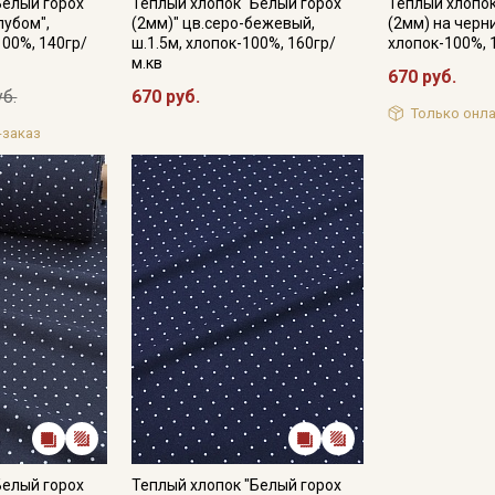
Белый горох
Теплый хлопок "Белый горох
Теплый хлопок
лубом",
(2мм)" цв.серо-бежевый,
(2мм) на черни
100%, 140гр/
ш.1.5м, хлопок-100%, 160гр/
хлопок-100%, 
м.кв
670 руб.
уб.
670 руб.
Только онла
-заказ
Секретная рассылка от
Купава
Мы публикуем здесь дополнительные
промокоды и скидки до 30% на узкие
категории тканей
Электронная почта
Белый горох
Теплый хлопок "Белый горох