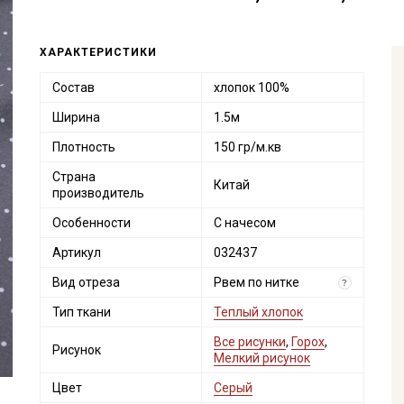
ХАРАКТЕРИСТИКИ
Состав
хлопок 100%
Ширина
1.5м
Плотность
150 гр/м.кв
Страна
Китай
производитель
Особенности
С начесом
Артикул
032437
Вид отреза
Рвем по нитке
?
Тип ткани
Теплый хлопок
Все рисунки
,
Горох
,
Рисунок
Мелкий рисунок
Цвет
Серый