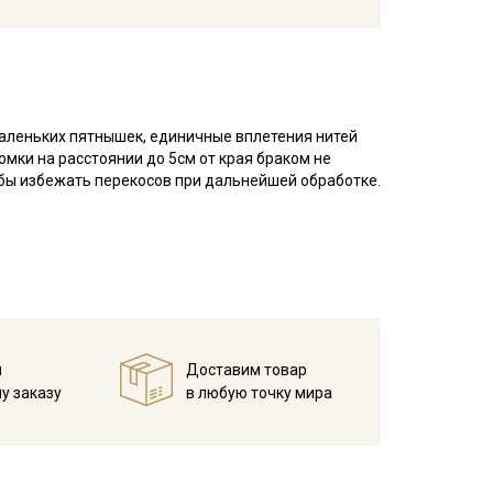
маленьких пятнышек, единичные вплетения нитей
омки на расстоянии до 5см от края браком не
обы избежать перекосов при дальнейшей обработке.
есом, тактильно напоминает фланель, но имеет
нежная ткань, сохраняет тепло и дарит приятные
 ткань особенно приятной, но начес со временем
ошива взрослой и детской, домашнего текстиля.
справленном виде, при температуре не выше 40C,
. Яркие расцветки рекомендуется сначала
й
Доставим товар
у заказу
в любую точку мира
 изнанку)