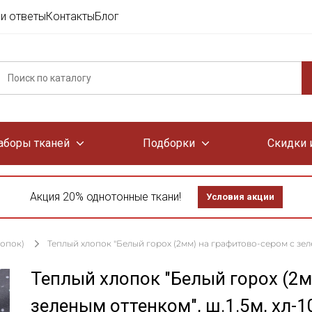
и ответы
Контакты
Блог
аборы тканей
Подборки
Скидки 
Акция 20% однотонные ткани!
Условия акции
лопок)
Теплый хлопок "Белый горох (2мм) на графитово-сером с зелены
Теплый хлопок "Белый горох (2м
зеленым оттенком", ш.1.5м, хл-1