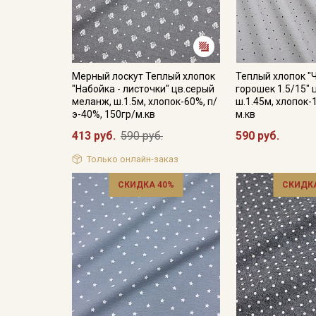
Мерный лоскут Теплый хлопок
Теплый хлопок "
"Набойка - листочки" цв.серый
горошек 1.5/15" 
меланж, ш.1.5м, хлопок-60%, п/
ш.1.45м, хлопок-
э-40%, 150гр/м.кв
м.кв
413 руб.
590 руб.
590 руб.
Только онлайн-заказ
СКИДКА 40%
СКИДКА