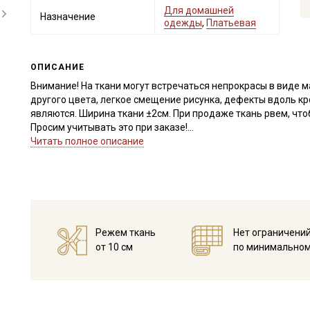
Для домашней
Назначение
одежды
,
Платьевая
ОПИСАНИЕ
Внимание! На ткани могут встречаться непрокрасы в виде 
другого цвета, легкое смещение рисунка, дефекты вдоль кр
являются. Ширина ткани ±2см. При продаже ткань рвем, чт
Просим учитывать это при заказе!
Читать полное описание
Натуральная ткань из 100% хлопка с небольшим мягким нач
более современный внешний вид. Теплый хлопок - мягкая и 
ощущения уюта и комфорта при носке. Мягкий начес делает
имеет склонность к скатыванию. Прекрасно подходит для п
Дает усадку до 5-7% перед пошивом постирайте отрез в ра
высушите в 1 слой и прогладьте с осторожностью с изнанки
Режем ткань
Нет ограничени
прополоскать до прозрачной воды.
от 10 см
по минимальном
Уход:
- стирка до 40C в деликатном режиме (вывернув изделие на
- запрещены отбеливатели
- сушить в подвешенном и расправленном состоянии