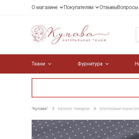
О магазине
Покупателям
Отзывы
Вопросы 
Ткани
Фурнитура
Н
"Купава"
Каталог товаров
Хлопковые ткани (х