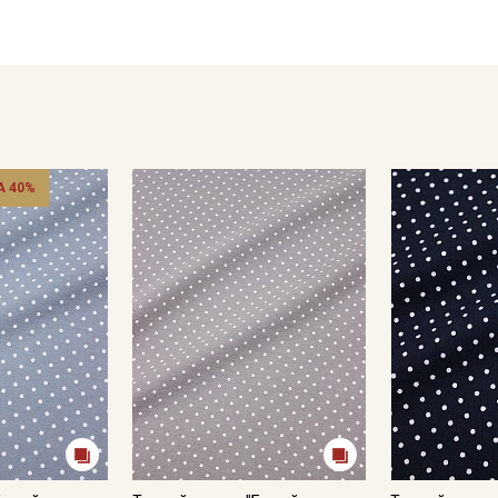
- глажка только с изнаночной стороны, подложив махровое 
Цветопередача может отличаться от оригинального цвета т
в зависимости от партии.
 40%