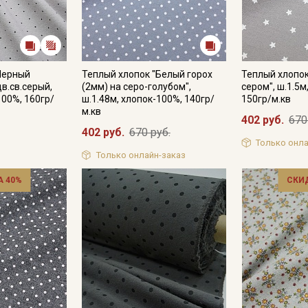
Черный
Теплый хлопок "Белый горох
Теплый хлопок
цв.св.серый,
(2мм) на серо-голубом",
сером", ш.1.5м
100%, 160гр/
ш.1.48м, хлопок-100%, 140гр/
150гр/м.кв
м.кв
402 руб.
670
402 руб.
670 руб.
Только онла
Только онлайн-заказ
 40%
СКИ