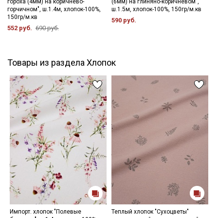
гороха (4мм) на коричнево-
(6мм) на глиняно-коричневом",
горчичном", ш.1.4м, хлопок-100%,
ш.1.5м, хлопок-100%, 150гр/м.кв
150гр/м.кв
590 руб.
552 руб.
690 руб.
Товары из раздела Хлопок
Импорт. хлопок "Полевые
Теплый хлопок "Сухоцветы"
Н