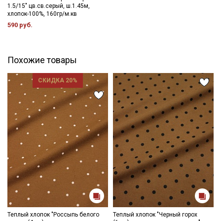
1.5/15" цв.св.серый, ш.1.45м,
- глажка только с изнаночной стороны, подложив махровое
хлопок-100%, 160гр/м.кв
полотенце, чтобы не примять ворс.
590 руб.
Цветопередача может отличаться от оригинального цвета
ткани в зависимостиот настроек вашего монитора и в
зависимости от партии.
Похожие товары
СКИДКА 20%
Теплый хлопок "Россыпь белого
Теплый хлопок "Черный горох