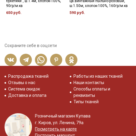
букетики", ш.1.4м, хлопок-100%,
цв.винтажный пыльно-розовый,
1
90гр/м.кв
ш.1.50м, хлопок-100%, 160гр/м.кв
650 руб.
590 руб.
Сохраните себе в соцсети
Распродажа тканей
Работы из наших тканей
Отзывы о нас
Наши контакты
Система скидок
Способы оплаты и
Доставка и оплата
реквизиты
Типы тканей
Розничный магазин Купава
г. Киров, ул. Ленина, 79а
Посмотреть на карте
Построить маршрут