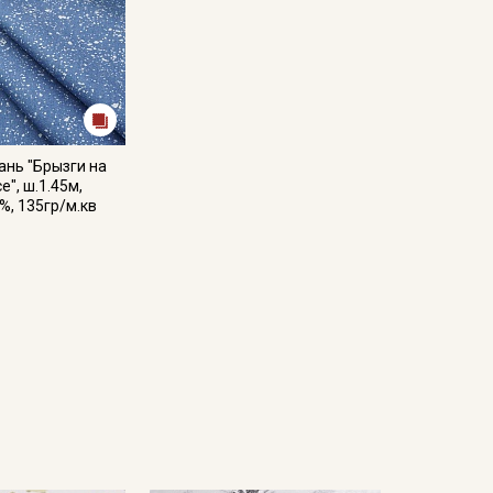
ань "Брызги на
", ш.1.45м,
%, 135гр/м.кв