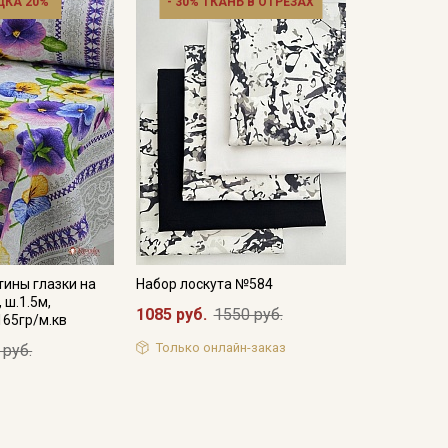
ДКА 20%
- 30% ТКАНЬ В ОТРЕЗАХ
ины глазки на
Набор лоскута №584
 ш.1.5м,
1085 руб.
1550 руб.
165гр/м.кв
Только онлайн-заказ
 руб.