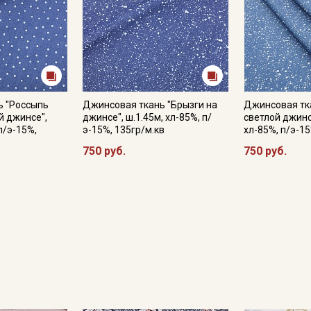
Даю
Согласие на получение рекламных и
информационных рассылок
ь "Россыпь
Джинсовая ткань "Брызги на
Джинсовая тк
й джинсе",
джинсе", ш.1.45м, хл-85%, п/
светлой джинсе
п/э-15%,
э-15%, 135гр/м.кв
хл-85%, п/э-15
750 руб.
750 руб.