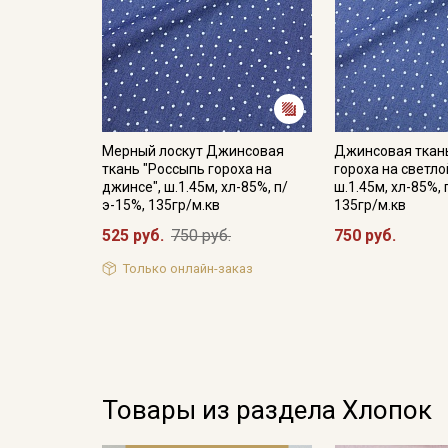
Мерный лоскут Джинсовая
Джинсовая ткан
ткань "Россыпь гороха на
гороха на светло
джинсе", ш.1.45м, хл-85%, п/
ш.1.45м, хл-85%, 
э-15%, 135гр/м.кв
135гр/м.кв
525 руб.
750 руб.
750 руб.
Только онлайн-заказ
Товары из раздела Хлопок