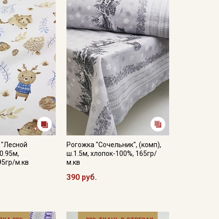
 "Лесной
Рогожка "Сочельник", (комп),
0.95м,
ш.1.5м, хлопок-100%, 165гр/
95гр/м.кв
м.кв
390 руб.