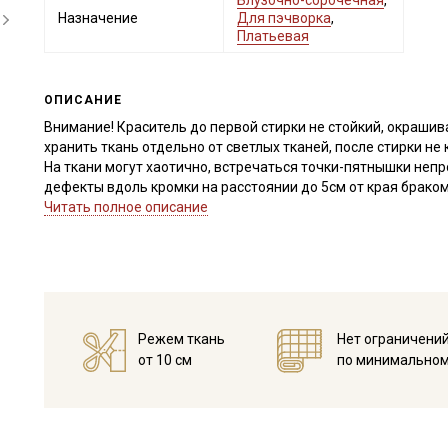
Блузочно-сорочечная
,
Назначение
Для пэчворка
,
Платьевая
ОПИСАНИЕ
Внимание! Краситель до первой стирки не стойкий, окрашива
хранить ткань отдельно от светлых тканей, после стирки не 
На ткани могут хаотично, встречаться точки-пятнышки непр
дефекты вдоль кромки на расстоянии до 5см от края браком
учитывать это при заказе!
Читать полное описание
Ткань представляет собой вариант плотной при этом тонкой
приятная, гладкая, не просвечивает, имеет среднюю сминаем
осыпается, легко утюжится.
Подходит для пошива мужских и женских рубашек, платьев, 
сумок, панамок.
Режем ткань
Нет ограничени
Дает усадку до 5-7% перед пошивом постирайте отрез в ра
от 10 см
по минимальном
высушите в 1 слой и прогладьте с осторожностью с изнанки.
первой стирке.
Уход:
- стирка до 40C, отжим до 600 оборотов (вывернув изделие 
- запрещены отбеливатели