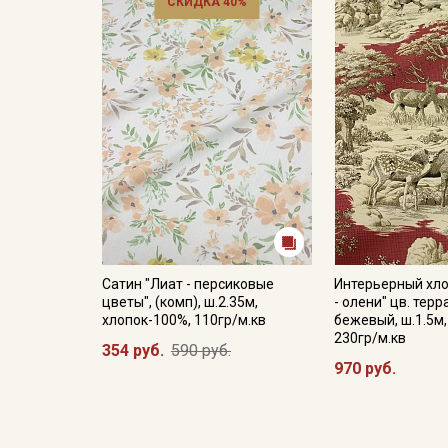
СКИДКА 40%
Сатин "Лиат - персиковые
Интерьерный хло
цветы", (комп), ш.2.35м,
- олени" цв. тер
хлопок-100%, 110гр/м.кв
бежевый, ш.1.5м,
230гр/м.кв
354 руб.
590 руб.
970 руб.