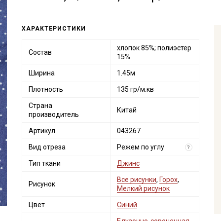
ХАРАКТЕРИСТИКИ
хлопок 85%; полиэстер
Состав
15%
Ширина
1.45м
Плотность
135 гр/м.кв
Страна
Китай
производитель
Артикул
043267
Вид отреза
Режем по углу
?
Тип ткани
Джинс
Все рисунки
,
Горох
,
Рисунок
Мелкий рисунок
Цвет
Синий