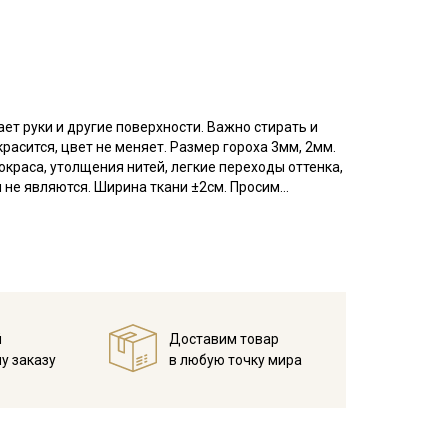
ет руки и другие поверхности. Важно стирать и
красится, цвет не меняет. Размер гороха 3мм, 2мм.
окраса, утолщения нитей, легкие переходы оттенка,
 не являются. Ширина ткани ±2см. Просим
 и легкой джинсовой ткани. Тактильно ткань
ость, не мнется. Удобна в пошиве, не скользит, не
юбок, брюк свободного кроя, детской одежды,
й
Доставим товар
справленном виде, при температуре не выше 40C,
у заказу
в любую точку мира
 Важно, ткань имеет свойство линять особенно при
на изнанку)