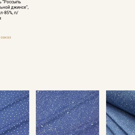
ь "Россыпь
льной джинсе",
хл-85%, п/
Секретная рассылка от
в
Купава
-заказ
Мы публикуем здесь дополнительные
промокоды и скидки до 30% на узкие
категории тканей
Электронная почта
Подписаться
Ознакомлен(а) с
Политикой обработки персональных
данных
и даю
Согласие на обработку персональных
данных