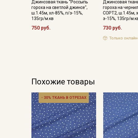
Джинсовая ткань "Россыпь
Джинсовая ткан
гороха на светлой джинсе",
гороха на черни
ш.1.45м, хл-85%, п/э-15%,
СОРТ2, ш.1.45м, 
135гр/м.кв
э-15%, 135гр/м.к
750 руб.
730 руб.
Только онлайн
Похожие товары
- 30% ТКАНЬ В ОТРЕЗАХ