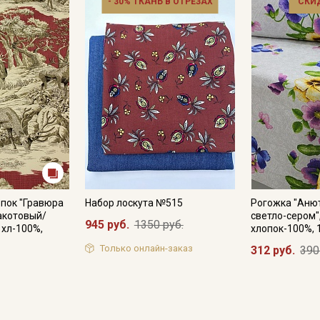
- 30% ТКАНЬ В ОТРЕЗАХ
СКИ
пок "Гравюра
Набор лоскута №515
Рогожка "Анют
ракотовый/
светло-сером",
945 руб.
1350 руб.
 хл-100%,
хлопок-100%, 
Только онлайн-заказ
312 руб.
390