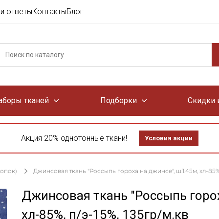
и ответы
Контакты
Блог
аборы тканей
Подборки
Скидки 
Акция 20% однотонные ткани!
Условия акции
лопок)
Джинсовая ткань "Россыпь гороха на джинсе", ш.1.45м, хл-85%, 
Джинсовая ткань "Россыпь горох
хл-85%, п/э-15%, 135гр/м.кв