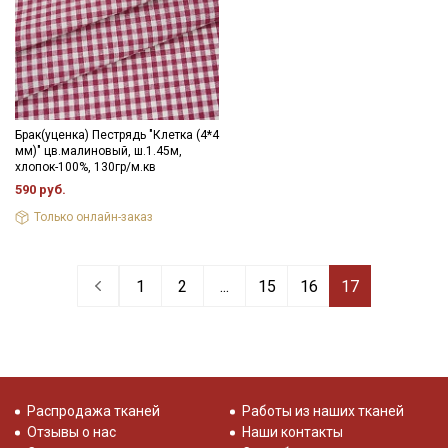
Брак(уценка) Пестрядь "Клетка (4*4
мм)" цв.малиновый, ш.1.45м,
хлопок-100%, 130гр/м.кв
590 руб.
Только онлайн-заказ
1
2
...
15
16
17
Распродажа тканей
Работы из наших тканей
Отзывы о нас
Наши контакты