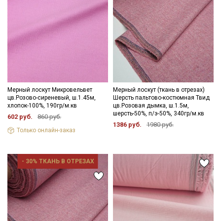
Мерный лоскут Микровельвет
Мерный лоскут (ткань в отрезах)
цв.Розово-сиреневый, ш.1.45м,
Шерсть пальтово-костюмная Твид
хлопок-100%, 190гр/м.кв
цв.Розовая дымка, ш.1.5м,
шерсть-50%, п/э-50%, 340гр/м.кв
602 руб.
860 руб.
1386 руб.
1980 руб.
Только онлайн-заказ
Секретная рассылка от Купава
- 30% ТКАНЬ В ОТРЕЗАХ
Мы публикуем здесь дополнительные
промокоды и скидки до 30% на узкие
категории тканей
Электронная почта