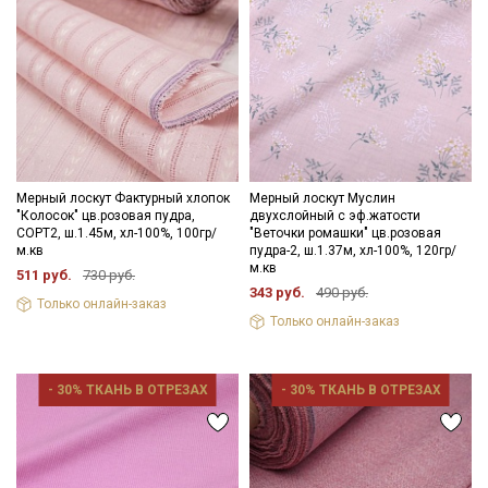
Мерный лоскут Фактурный хлопок
Мерный лоскут Муслин
"Колосок" цв.розовая пудра,
двухслойный с эф.жатости
СОРТ2, ш.1.45м, хл-100%, 100гр/
"Веточки ромашки" цв.розовая
м.кв
пудра-2, ш.1.37м, хл-100%, 120гр/
м.кв
511 руб.
730 руб.
343 руб.
490 руб.
Только онлайн-заказ
Только онлайн-заказ
- 30% ТКАНЬ В ОТРЕЗАХ
- 30% ТКАНЬ В ОТРЕЗАХ