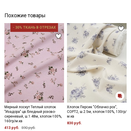
промокоды и скидки до 30% на узкие
категории тканей
Похожие товары
Электронная почта
- 30% ТКАНЬ В ОТРЕЗАХ
Подписаться
Ознакомлен(а) с
Политикой обработки персональных
данных
и даю
Согласие на обработку персональных
данных
Даю
Согласие на получение рекламных и
информационных рассылок
Мерный лоскут Теплый хлопок
Хлопок Персик "Облачко роз",
"Изадора" цв.бледный розово-
СОРТ2, ш.2.5м, хлопок-100%, 130гр/
сиреневый, ш.1.48м, хлопок-100%,
м.кв
160гр/м.кв
830 руб.
413 руб.
590 руб.