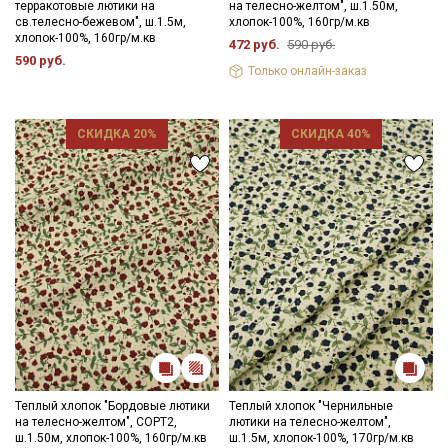
терракотовые лютики на
на телесно-желтом", ш.1.50м,
- глажка только с изнаночной стороны, подложив махровое
св.телесно-бежевом", ш.1.5м,
хлопок-100%, 160гр/м.кв
полотенце, чтобы не примять ворс.
хлопок-100%, 160гр/м.кв
472 руб.
590 руб.
Цветопередача может отличаться от оригинального цвета
590 руб.
ткани в зависимостиот настроек вашего монитора и в
Только онлайн-заказ
зависимости от партии.
СКИДКА 20%
СКИДКА 40%
Теплый хлопок "Бордовые лютики
Теплый хлопок "Чернильные
на телесно-желтом", СОРТ2,
лютики на телесно-желтом",
ш.1.50м, хлопок-100%, 160гр/м.кв
ш.1.5м, хлопок-100%, 170гр/м.кв