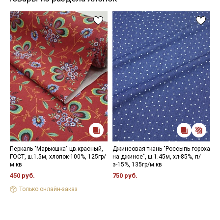
Перкаль "Марьюшка" цв.красный,
Джинсовая ткань "Россыпь гороха
Н
ГОСТ, ш.1.5м, хлопок-100%, 125гр/
на джинсе", ш.1.45м, хл-85%, п/
9
м.кв
э-15%, 135гр/м.кв
450 руб.
750 руб.
Только онлайн-заказ