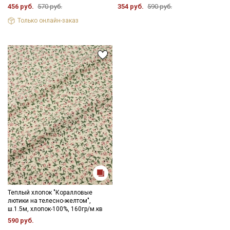
456 руб.
570 руб.
354 руб.
590 руб.
Только онлайн-заказ
Теплый хлопок "Коралловые
Секретная рассылка от Купава
лютики на телесно-желтом",
ш.1.5м, хлопок-100%, 160гр/м.кв
Мы публикуем здесь дополнительные
590 руб.