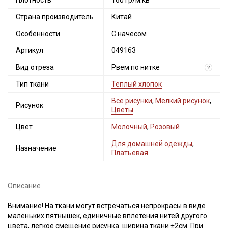
Плотность
160 гр/м.кв
Страна производитель
Китай
Особенности
С начесом
Артикул
049163
Вид отреза
Рвем по нитке
?
Тип ткани
Теплый хлопок
Все рисунки
,
Мелкий рисунок
,
Рисунок
Цветы
Цвет
Молочный
,
Розовый
Для домашней одежды
,
Назначение
Платьевая
Описание
Внимание! На ткани могут встречаться непрокрасы в виде
маленьких пятнышек, единичные вплетения нитей другого
цвета, легкое смещение рисунка. ширина ткани ±2см. При