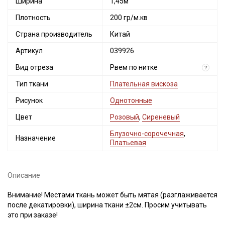
Ширина
1,45м
Плотность
200 гр/м.кв
Страна производитель
Китай
Артикул
039926
Вид отреза
Рвем по нитке
?
Тип ткани
Плательная вискоза
Рисунок
Однотонные
Цвет
Розовый
,
Сиреневый
Блузочно-сорочечная
,
Назначение
Платьевая
Описание
Внимание! Местами ткань может быть мятая (разглаживается
после декатировки), ширина ткани ±2см. Просим учитывать
это при заказе!