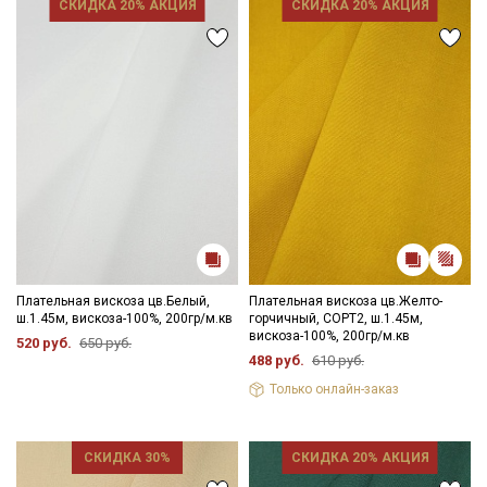
СКИДКА 20% АКЦИЯ
СКИДКА 20% АКЦИЯ
Электронная почта
Подписаться
Ознакомлен(а) с
Политикой обработки персональных
данных
и даю
Согласие на обработку персональных
данных
Даю
Согласие на получение рекламных и
Плательная вискоза цв.Белый,
Плательная вискоза цв.Желто-
информационных рассылок
ш.1.45м, вискоза-100%, 200гр/м.кв
горчичный, СОРТ2, ш.1.45м,
вискоза-100%, 200гр/м.кв
520 руб.
650 руб.
488 руб.
610 руб.
Только онлайн-заказ
СКИДКА 30%
СКИДКА 20% АКЦИЯ