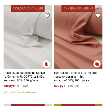
СКИДКА 20% АКЦИЯ
СКИДКА 20% АКЦИЯ
Плательная вискоза цв.Белый
Плательная вискоза цв.Розово-
(отбеленный), СОРТ2, ш.1.45м,
терракотовый, ш.1.5м,
вискоза-100%, 160гр/м.кв
вискоза-100%, 200гр/м.кв
Секретная рассылка от Купава
488 руб.
610 руб.
520 руб.
650 руб.
Только онлайн-заказ
Мы публикуем здесь дополнительные
промокоды и скидки до 30% на узкие
категории тканей