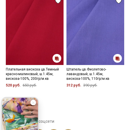
Плательная вискоза цв.Темный
Штапель цв.Фиолетово-
Ш
красно-малиновый, ш.1.45м,
лавандовый, ш.1.45м,
ш
вискоза-100%, 200гр/м.кв
вискоза-100%, 110гр/м.кв
м
520 руб.
650 руб.
312 руб.
390 руб.
3
Сохраните себе в соцсети