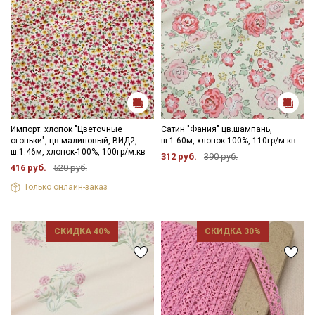
Импорт. хлопок "Цветочные
Сатин "Фания" цв.шампань,
огоньки", цв.малиновый, ВИД2,
ш.1.60м, хлопок-100%, 110гр/м.кв
ш.1.46м, хлопок-100%, 100гр/м.кв
312 руб.
390 руб.
416 руб.
520 руб.
Только онлайн-заказ
СКИДКА 40%
СКИДКА 30%