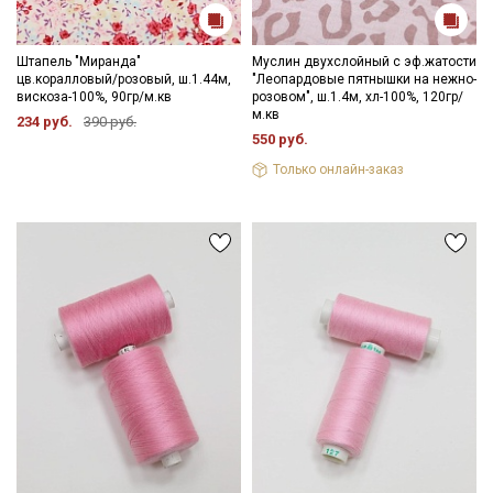
Штапель "Миранда"
Муслин двухслойный с эф.жатости
цв.коралловый/розовый, ш.1.44м,
"Леопардовые пятнышки на нежно-
вискоза-100%, 90гр/м.кв
розовом", ш.1.4м, хл-100%, 120гр/
м.кв
234 руб.
390 руб.
550 руб.
Только онлайн-заказ