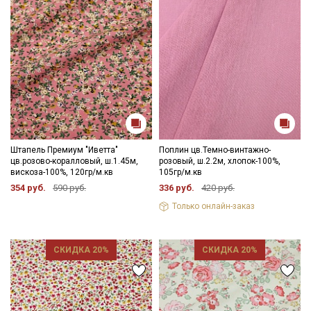
Штапель Премиум "Иветта"
Поплин цв.Темно-винтажно-
цв.розово-коралловый, ш.1.45м,
розовый, ш.2.2м, хлопок-100%,
вискоза-100%, 120гр/м.кв
105гр/м.кв
354 руб.
590 руб.
336 руб.
420 руб.
Только онлайн-заказ
СКИДКА 20%
СКИДКА 20%