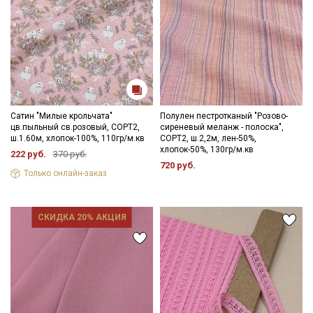
Сатин "Милые крольчата"
Полулен пестротканый "Розово-
цв.пыльный св.розовый, СОРТ2,
сиреневый меланж - полоска",
ш.1.60м, хлопок-100%, 110гр/м.кв
СОРТ2, ш.2,2м, лен-50%,
хлопок-50%, 130гр/м.кв
222 руб.
370 руб.
720 руб.
Только онлайн-заказ
СКИДКА 20% АКЦИЯ