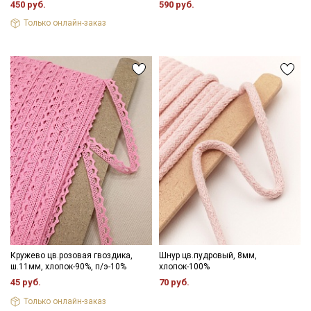
450 руб.
590 руб.
Только онлайн-заказ
Подписаться
Ознакомлен(а) с
Политикой обработки персональных
данных
и даю
Согласие на обработку персональных
данных
Даю
Согласие на получение рекламных и
информационных рассылок
Кружево цв.розовая гвоздика,
Шнур цв.пудровый, 8мм,
ш.11мм, хлопок-90%, п/э-10%
хлопок-100%
45 руб.
70 руб.
Только онлайн-заказ