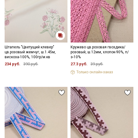
Штапель "Цветущий клевер"
Кружево цв.розовая гвоздика/
цв.розовый жемчуг, ш.1.45м,
розовый, ш.12мм, хлопок-90%, п/
вискоза-100%, 100гр/м.кв
э-10%
234 руб.
390 руб.
27.3 руб.
39 руб.
Только онлайн-заказ