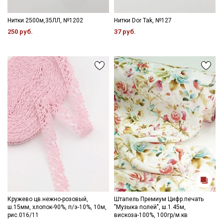
Нитки 2500м,35ЛЛ, №1202
Нитки Dor Tak, №127
250 руб.
37 руб.
Секретная рассылка от Купава
Мы публикуем здесь дополнительные
промокоды и скидки до 30% на узкие
категории тканей
Кружево цв.нежно-розовый,
Штапель Премиум Цифр.печать
ш.15мм, хлопок-90%, п/э-10%, 10м,
"Музыка полей", ш.1.45м,
Электронная почта
рис.016/11
вискоза-100%, 100гр/м.кв