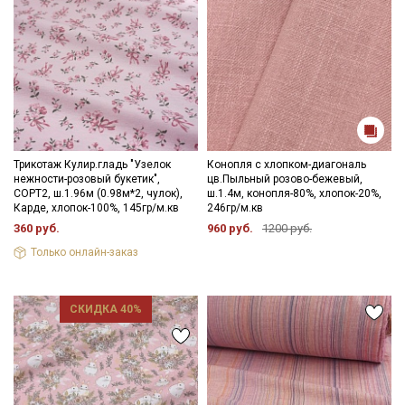
Трикотаж Кулир.гладь "Узелок
Конопля с хлопком-диагональ
нежности-розовый букетик",
цв.Пыльный розово-бежевый,
СОРТ2, ш.1.96м (0.98м*2, чулок),
ш.1.4м, конопля-80%, хлопок-20%,
Карде, хлопок-100%, 145гр/м.кв
246гр/м.кв
360 руб.
960 руб.
1200 руб.
Только онлайн-заказ
СКИДКА 40%