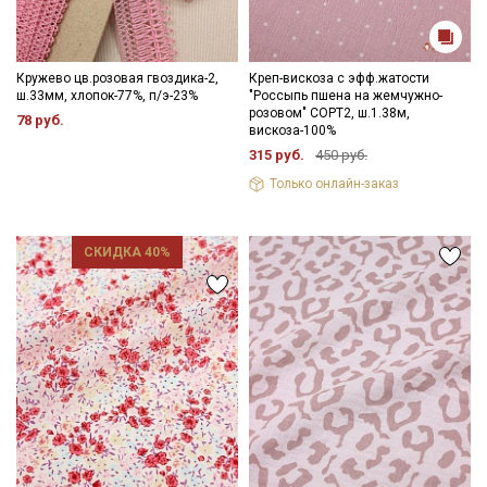
Кружево цв.розовая гвоздика-2,
Креп-вискоза с эфф.жатости
ш.33мм, хлопок-77%, п/э-23%
"Россыпь пшена на жемчужно-
розовом" СОРТ2, ш.1.38м,
78 руб.
вискоза-100%
315 руб.
450 руб.
Только онлайн-заказ
СКИДКА 40%