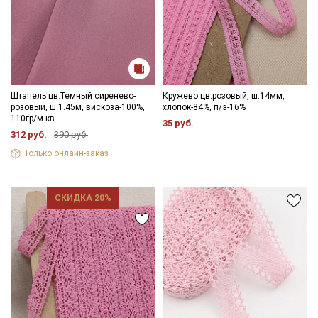
Штапель цв.Темный сиренево-
Кружево цв.розовый, ш.14мм,
розовый, ш.1.45м, вискоза-100%,
хлопок-84%, п/э-16%
110гр/м.кв
35 руб.
312 руб.
390 руб.
Только онлайн-заказ
СКИДКА 20%