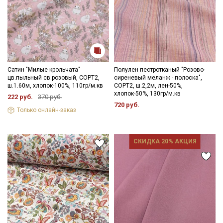
Сатин "Милые крольчата"
Полулен пестротканый "Розово-
цв.пыльный св.розовый, СОРТ2,
сиреневый меланж - полоска",
ш.1.60м, хлопок-100%, 110гр/м.кв
СОРТ2, ш.2,2м, лен-50%,
хлопок-50%, 130гр/м.кв
222 руб.
370 руб.
720 руб.
Только онлайн-заказ
СКИДКА 20% АКЦИЯ