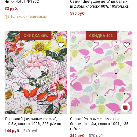
Нитки 45ЛЛ, №1302
Сатин "Цветущее лето" цв.белый,
ш.2.35м, хлопок-100%, 105гр/м.кв
32 руб.
590 руб.
Только онлайн-заказ
СКИДКА 40%
СКИДКА 40%
Дорожка "Цветочные краски",
Саржа "Розовые фламинго на
ш.0.5м, хлопок-100%, 228гр/м.кв
белом", ш.1.4м, хлопок-100%, 135
гр/м.кв
144 руб.
240 руб.
342 руб.
570 руб.