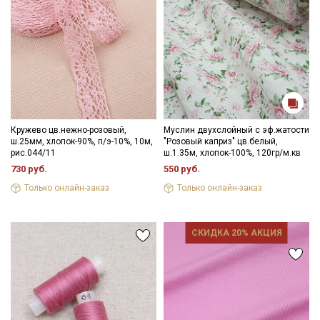
Кружево цв.нежно-розовый,
Муслин двухслойный с эф.жатости
ш.25мм, хлопок-90%, п/э-10%, 10м,
"Розовый каприз" цв.белый,
рис.044/11
ш.1.35м, хлопок-100%, 120гр/м.кв
730 руб.
550 руб.
Только онлайн-заказ
Только онлайн-заказ
СКИДКА 20% АКЦИЯ