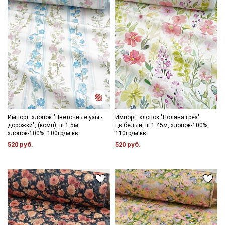
Импорт. хлопок "Цветочные узы -
Импорт. хлопок "Поляна грез"
дорожки", (комп), ш.1.5м,
цв.белый, ш.1.45м, хлопок-100%,
хлопок-100%, 100гр/м.кв
110гр/м.кв
520 руб.
520 руб.