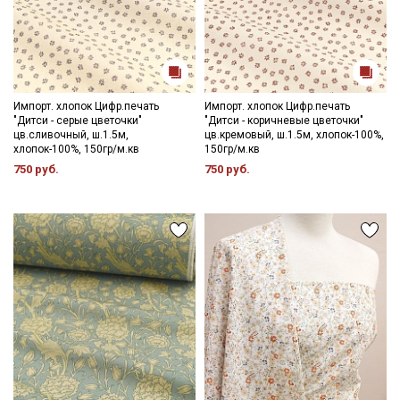
Импорт. хлопок Цифр.печать
Импорт. хлопок Цифр.печать
"Дитси - серые цветочки"
"Дитси - коричневые цветочки"
цв.сливочный, ш.1.5м,
цв.кремовый, ш.1.5м, хлопок-100%,
хлопок-100%, 150гр/м.кв
150гр/м.кв
750 руб.
750 руб.