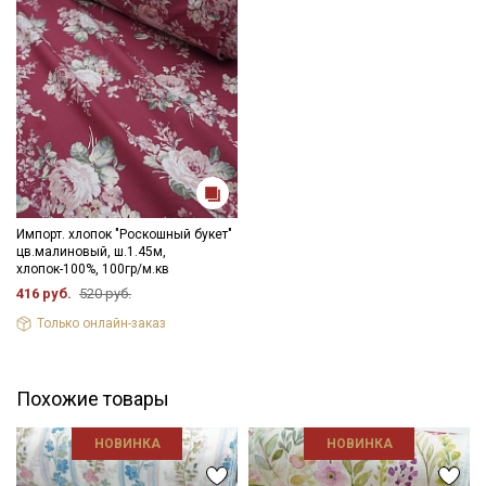
Подписаться
Ознакомлен(а) с
Политикой обработки персональных
данных
и даю
Согласие на обработку персональных
данных
Даю
Согласие на получение рекламных и
Импорт. хлопок "Роскошный букет"
информационных рассылок
цв.малиновый, ш.1.45м,
хлопок-100%, 100гр/м.кв
416 руб.
520 руб.
Только онлайн-заказ
Похожие товары
НОВИНКА
НОВИНКА