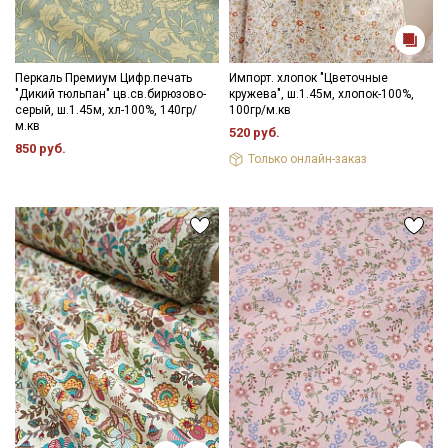
Перкаль Премиум Цифр.печать
Импорт. хлопок "Цветочные
"Дикий тюльпан" цв.св.бирюзово-
кружева", ш.1.45м, хлопок-100%,
серый, ш.1.45м, хл-100%, 140гр/
100гр/м.кв
м.кв
520 руб.
850 руб.
Только онлайн-заказ