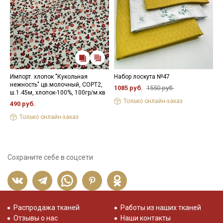
Импорт. хлопок "Кукольная
Набор лоскута №47
Н
нежность" цв.молочный, СОРТ2,
1085 руб.
1550 руб.
9
ш.1.45м, хлопок-100%, 100гр/м.кв
Только онлайн-заказ
490 руб.
Только онлайн-заказ
Сохраните себе в соцсети
Распродажа тканей
Работы из наших тканей
Отзывы о нас
Наши контакты