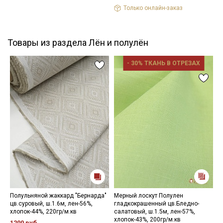
Только онлайн-заказ
Товары из раздела Лён и полулён
- 30% ТКАНЬ В ОТРЕЗАХ
Полульняной жаккард "Бернарда"
Мерный лоскут Полулен
П
цв.суровый, ш.1.6м, лен-56%,
гладкокрашенный цв.Бледно-
"
хлопок-44%, 220гр/м.кв
салатовый, ш.1.5м, лен-57%,
ш
хлопок-43%, 200гр/м.кв
м
1200 руб.