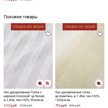
влажную.
Мы рады предоставить вам дополнительные фото и видео
при необходимости.
Похожие товары
Цветопередача может отличаться от оригинального цвета
СКИДКА 20% АКЦИЯ
СКИДКА 20% АКЦИЯ
ткани в зависимости от настроек вашего монитора и в
зависимости от партии тон ткани может отличаться.
Лен декоративный "Сетка с
Лен декоративный Сетка
широкой полоской" цв.белый,
цв.Шампань, ш.1.45м, лен-100%,
ш.2.60м, лен-100%, 95гр/м.кв
120гр/м.кв
1112 руб.
1390 руб.
712 руб.
890 руб.