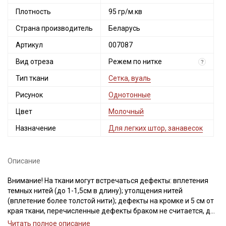
Плотность
95 гр/м.кв
Страна производитель
Беларусь
Артикул
007087
Вид отреза
Режем по нитке
?
Тип ткани
Сетка, вуаль
Рисунок
Однотонные
Цвет
Молочный
Назначение
Для легких штор, занавесок
Описание
Внимание! На ткани могут встречаться дефекты: вплетения
темных нитей (до 1-1,5см в длину); утолщения нитей
(вплетение более толстой нити); дефекты на кромке и 5 см от
края ткани, перечисленные дефекты браком не считается, для
Секретная рассылка от Купава
данного типа ткани это допустимо.
Читать полное описание