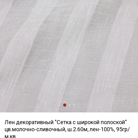
Лен декоративный "Сетка с широкой полоской"
цв.молочно-сливочный, ш.2.60м, лен-100%, 95гр/
м.кв