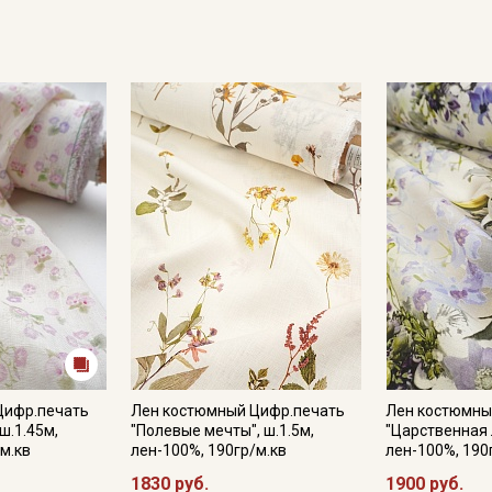
Секретная рассылка от
Купава
Мы публикуем здесь дополнительные
промокоды и скидки до 30% на узкие
категории тканей
Электронная почта
Цифр.печать
Лен костюмный Цифр.печать
Лен костюмны
ш.1.45м,
"Полевые мечты", ш.1.5м,
"Царственная л
м.кв
лен-100%, 190гр/м.кв
лен-100%, 190
1830 руб.
1900 руб.