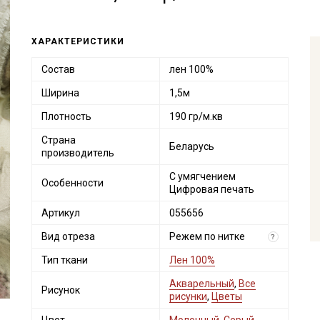
ХАРАКТЕРИСТИКИ
Состав
лен 100%
Ширина
1,5м
Плотность
190 гр/м.кв
Страна
Беларусь
производитель
С умягчением
Особенности
Цифровая печать
Артикул
055656
Вид отреза
Режем по нитке
?
Тип ткани
Лен 100%
Акварельный
,
Все
Рисунок
рисунки
,
Цветы