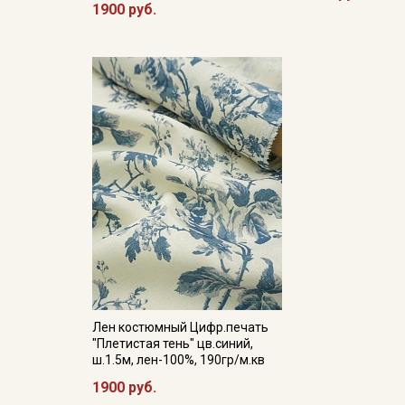
1900 руб.
Лен костюмный Цифр.печать
"Плетистая тень" цв.синий,
ш.1.5м, лен-100%, 190гр/м.кв
1900 руб.