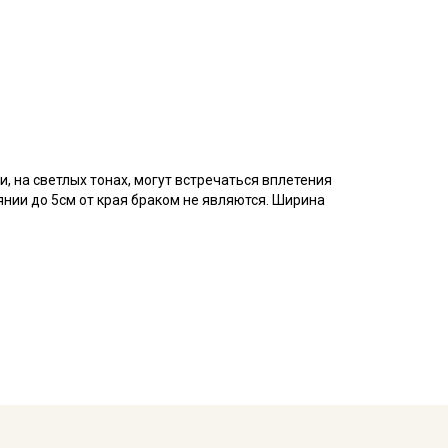
, на светлых тонах, могут встречаться вплетения
янии до 5см от края браком не являются. Ширина
родным видом и превосходными драпировочными
стью, приятна на ощупь, обладает высокой
егуляцию, быстро сохнет. Благодаря своему
ение на коже или аллергию.
. Такой метод печати гарантирует
етанию даже после многократных стирок и
вободного кроя (в стиле Бохо) для взрослых и