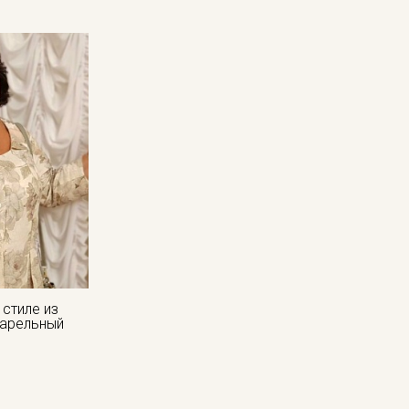
детей, а также для домашнего текстиля (постельного белья,
Ткань дает усадку до 6%. Поэтому перед раскроем рекомен
стирок (но не выше 40С), немного отжать и дать просохнуть
изнаночной стороны через проутюжильник на минимальном 
Уход:
- стирка до 40C в деликатном режиме, отжим на низких обо
- противопоказано использование отбеливателей
- глажка рекомендуется с изнаночной стороны, сушка в ра
Цветопередача может отличаться от оригинального цвета т
в зависимости от партии тон ткани может отличаться.
 стиле из
варельный