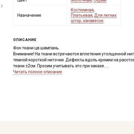
Цвет
Молочный
,
Серый
Костюмная
,
Назначение
Платьевая
,
Для легких
штор, занавесок
ОПИСАНИЕ
Фон ткани цв.шампань.
Внимание! На ткани встречаются вплетения утолщенной нити
темной короткой ниточки. Дефекты вдоль кромки на рассто
ткани ±2см. Просим учитывать это при заказе.
Читать полное описание
Лен костюмный - ткань, обладающая естественным, благо
свойствами. Имеет характерную текстуру с легкой зернисто
сминаемостью. Отлично поддерживает естественную термор
натуральному составу экологична, не провоцирует раздраж
Рисунок нанесен методом цифровой печати с одной стороны
исключительную четкость, детализацию и стойкость к выцв
воздействия солнечных лучей.
Ткань прекрасно подходит для пошива комфортной одежды с