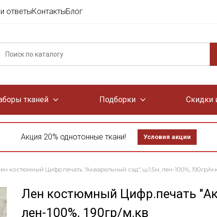
и ответы
Контакты
Блог
аборы тканей
Подборки
Скидки 
Акция 20% однотонные ткани!
Условия акции
ен костюмный Цифр.печать "Акварельный сад", ш.1.5м, лен-100%, 190гр/м.
Лен костюмный Цифр.печать "Ак
лен-100%, 190гр/м.кв