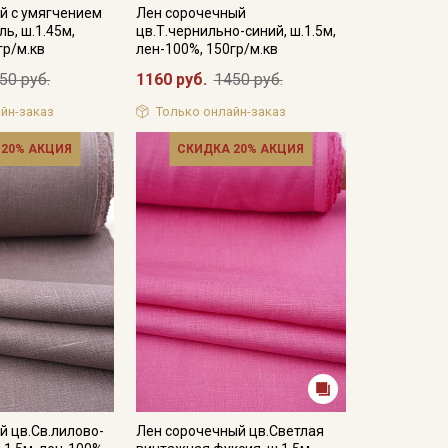
й с умягчением
Лен сорочечный
ль, ш.1.45м,
цв.Т.чернильно-синий, ш.1.5м,
гр/м.кв
лен-100%, 150гр/м.кв
50 руб.
1160 руб.
1450 руб.
йн-заказ
Только онлайн-заказ
 20% АКЦИЯ
СКИДКА 20% АКЦИЯ
 цв.Св.лилово-
Лен сорочечный цв.Светлая