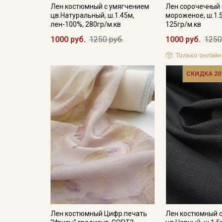
Лен костюмный с умягчением
Лен сорочечный
цв.Натуральный, ш.1.45м,
мороженое, ш.1.
лен-100%, 280гр/м.кв
125гр/м.кв
1000 руб.
1250 руб.
1000 руб.
1250
Только онлайн
СКИДКА 20
Лен костюмный Цифр.печать
Лен костюмный 