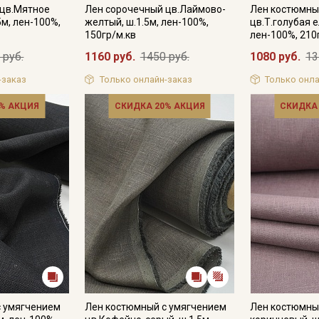
 цв.Мятное
Лен сорочечный цв.Лаймово-
Лен костюмны
5м, лен-100%,
желтый, ш.1.5м, лен-100%,
цв.Т.голубая е
150гр/м.кв
лен-100%, 210
 руб.
1160 руб.
1450 руб.
1080 руб.
13
-заказ
Только онлайн-заказ
Только онла
% АКЦИЯ
СКИДКА 20% АКЦИЯ
СКИДКА
с умягчением
Лен костюмный с умягчением
Лен костюмный