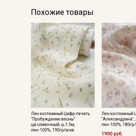
Похожие товары
Лен костюмный Цифр.печать
Лен костюмный 
"Пробуждение весны"
"Александрина", 
цв.сливочный, ш.1.5м,
лен-100%, 180гр/
лен-100%, 190гр/м.кв
1900 руб.