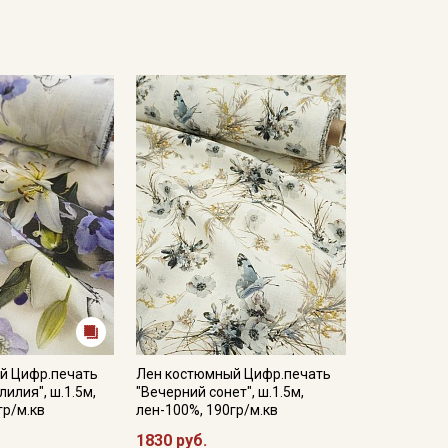
й Цифр.печать
Лен костюмный Цифр.печать
илия", ш.1.5м,
"Вечерний сонет", ш.1.5м,
гр/м.кв
лен-100%, 190гр/м.кв
1830 руб.