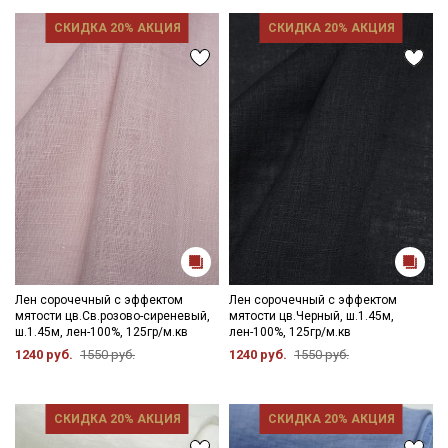
СКИДКА 20% АКЦИЯ
СКИДКА 20% АКЦИЯ
Секретная рассылка от Купава
Мы публикуем здесь дополнительные
промокоды и скидки до 30% на узкие
категории тканей
Электронная почта
Лен сорочечный с эффектом
Лен сорочечный с эффектом
мятости цв.Св.розово-сиреневый,
мятости цв.Черный, ш.1.45м,
ш.1.45м, лен-100%, 125гр/м.кв
лен-100%, 125гр/м.кв
1240 руб.
1550 руб.
1240 руб.
1550 руб.
Подписаться
Ознакомлен(а) с
Политикой обработки персональных
СКИДКА 20% АКЦИЯ
СКИДКА 20% АКЦИЯ
данных
и даю
Согласие на обработку персональных
данных