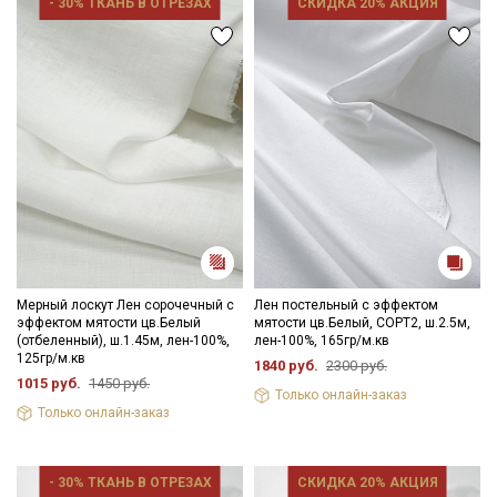
- 30% ТКАНЬ В ОТРЕЗАХ
СКИДКА 20% АКЦИЯ
Мерный лоскут Лен сорочечный с
Лен постельный с эффектом
эффектом мятости цв.Белый
мятости цв.Белый, СОРТ2, ш.2.5м,
(отбеленный), ш.1.45м, лен-100%,
лен-100%, 165гр/м.кв
125гр/м.кв
1840 руб.
2300 руб.
1015 руб.
1450 руб.
Только онлайн-заказ
Только онлайн-заказ
- 30% ТКАНЬ В ОТРЕЗАХ
СКИДКА 20% АКЦИЯ