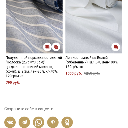
Полульняной перкаль постельный
Лен костюмный цв.Белый
П
"Полоска (2,7см*0,6см)"
(отбеленный), ш.1.5м, лен-100%,
(
цв.джинсово-синий меланж,
180гр/м.кв
л
(комп), ш.2.2м, лен-30%, хл-70%,
1000 руб.
1250 руб.
4
120гр/м.кв
790 руб.
Сохраните себе в соцсети