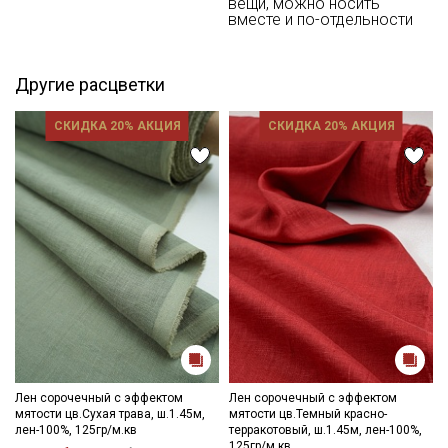
вещи, можно носить
зависимости от партии тон ткани может отличаться.
вместе и по-отдельности
Другие расцветки
СКИДКА 20% АКЦИЯ
СКИДКА 20% АКЦИЯ
Лен сорочечный с эффектом
Лен сорочечный с эффектом
мятости цв.Сухая трава, ш.1.45м,
мятости цв.Темный красно-
лен-100%, 125гр/м.кв
терракотовый, ш.1.45м, лен-100%,
125гр/м.кв