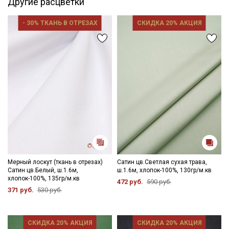
Другие расцветки
цвета ткани в зависимости от настроек вашего монитора и в
зависимости от партии.
- 30% ТКАНЬ В ОТРЕЗАХ
СКИДКА 20% АКЦИЯ
Мерный лоскут (ткань в отрезах)
Сатин цв.Светлая сухая трава,
Сатин цв.Белый, ш.1.6м,
ш.1.6м, хлопок-100%, 130гр/м.кв
хлопок-100%, 135гр/м.кв
472 руб.
590 руб.
371 руб.
530 руб.
СКИДКА 20% АКЦИЯ
СКИДКА 20% АКЦИЯ