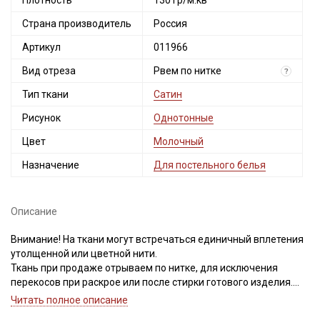
Плотность
130 гр/м.кв
Страна производитель
Россия
Артикул
011966
Вид отреза
Рвем по нитке
?
Тип ткани
Сатин
Рисунок
Однотонные
Цвет
Молочный
Назначение
Для постельного белья
Описание
Внимание! На ткани могут встречаться единичный вплетения
утолщенной или цветной нити.
Ткань при продаже отрываем по нитке, для исключения
перекосов при раскрое или после стирки готового изделия.
Важно, при выравнивании отреза, не срезать неровность, а
Читать полное описание
пропарить и подтянуть ткань по диагонали, чтобы нити