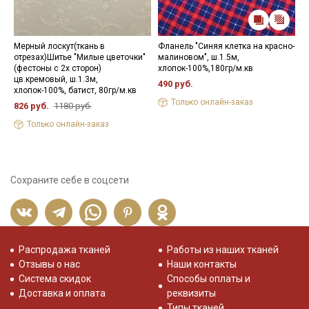
Мерный лоскут(ткань в
Фланель "Синяя клетка на красно-
М
отрезах)Шитье "Милые цветочки"
малиновом", ш.1.5м,
э
(фестоны с 2х сторон)
хлопок-100%,180гр/м.кв
п
цв.кремовый, ш.1.3м,
ш
490 руб.
хлопок-100%, батист, 80гр/м.кв
5
Только онлайн-заказ
826 руб.
1180 руб.
Только онлайн-заказ
Сохраните себе в соцсети
Распродажа тканей
Работы из наших тканей
Отзывы о нас
Наши контакты
Система скидок
Способы оплаты и
Доставка и оплата
реквизиты
Типы тканей