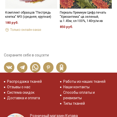
Комплект образцов "Пестрядь
Перкаль Премиум Цифр.печать
Б
клетка" №3 (средняя, крупная)
"Хризантема" цв.зеленый,
С
ш.1.45м, хл-100%, 140гр/м.кв
л
180 руб.
850 руб.
8
Только онлайн-заказ
Сохраните себе в соцсети
Распродажа тканей
Работы из наших тканей
Отзывы о нас
Наши контакты
Система скидок
Способы оплаты и
Доставка и оплата
реквизиты
Типы тканей
Розничный магазин Купава