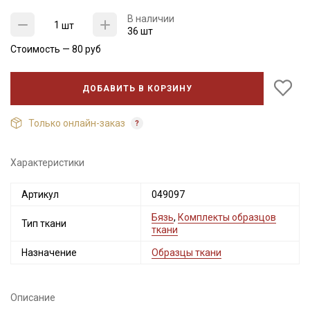
В наличии
шт
36 шт
Стоимость —
80
руб
ДОБАВИТЬ В КОРЗИНУ
Только онлайн-заказ
Характеристики
Секретная рассылка от Купава
Артикул
049097
Мы публикуем здесь дополнительные
Бязь
,
Комплекты образцов
промокоды и скидки до 30% на узкие
Тип ткани
ткани
категории тканей
Назначение
Образцы ткани
Электронная почта
Описание