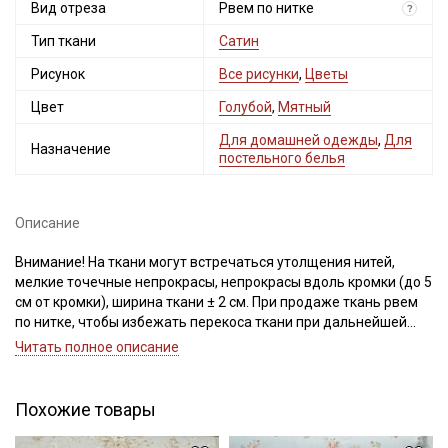
Вид отреза
Рвем по нитке
?
Тип ткани
Сатин
Рисунок
Все рисунки
,
Цветы
Цвет
Голубой
,
Мятный
Для домашней одежды
,
Для
Назначение
постельного белья
Описание
Внимание! На ткани могут встречаться утолщения нитей,
мелкие точечные непрокрасы, непрокрасы вдоль кромки (до 5
см от кромки), ширина ткани ± 2 см. При продаже ткань рвем
по нитке, чтобы избежать перекоса ткани при дальнейшей
обработке.
Читать полное описание
Просим учитывать это при заказе.
Сатин – это хлопковый материал из крученой нити двойного
Похожие товары
плетения, благодаря особому плетению нитей имеет гладкую,
блестящую лицевую поверхность и шероховатую, плотную