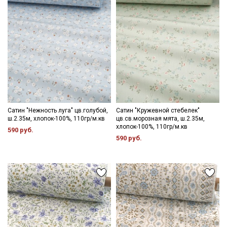
Секретная рассылка от Купава
Мы публикуем здесь дополнительные
промокоды и скидки до 30% на узкие
категории тканей
Сатин "Нежность луга" цв.голубой,
Сатин "Кружевной стебелек"
ш.2.35м, хлопок-100%, 110гр/м.кв
цв.св.морозная мята, ш.2.35м,
хлопок-100%, 110гр/м.кв
590 руб.
Электронная почта
590 руб.
Подписаться
Ознакомлен(а) с
Политикой обработки персональных
данных
и даю
Согласие на обработку персональных
данных