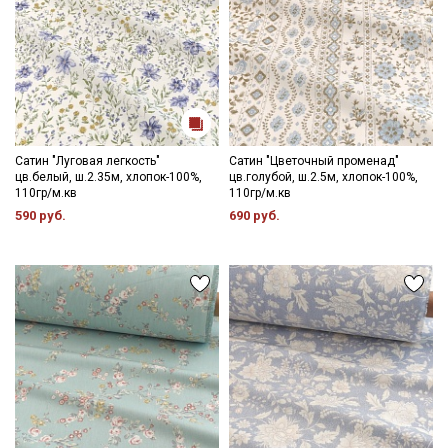
Даю
Согласие на получение рекламных и
информационных рассылок
Сатин "Луговая легкость"
Сатин "Цветочный променад"
цв.белый, ш.2.35м, хлопок-100%,
цв.голубой, ш.2.5м, хлопок-100%,
110гр/м.кв
110гр/м.кв
590 руб.
690 руб.