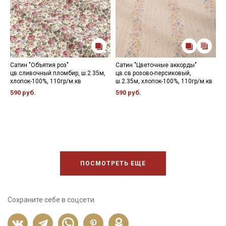
Сатин "Объятия роз"
Сатин "Цветочные аккорды"
С
цв.сливочный пломбир, ш.2.35м,
цв.св.розово-персиковый,
ш
хлопок-100%, 110гр/м.кв
ш.2.35м, хлопок-100%, 110гр/м.кв
4
590 руб.
590 руб.
ПОСМОТРЕТЬ ЕЩЕ
Сохраните себе в соцсети