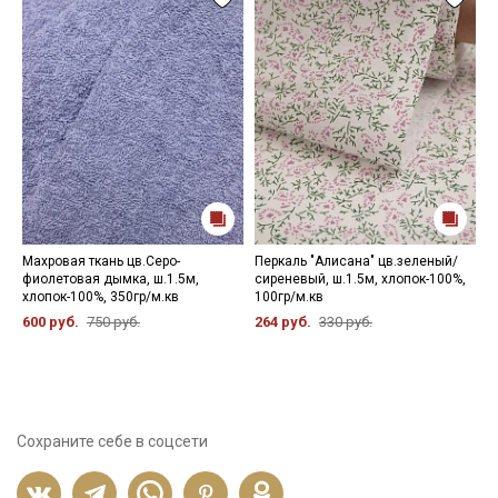
Махровая ткань цв.Серо-
Перкаль "Алисана" цв.зеленый/
П
фиолетовая дымка, ш.1.5м,
сиреневый, ш.1.5м, хлопок-100%,
с
хлопок-100%, 350гр/м.кв
100гр/м.кв
х
600 руб.
750 руб.
264 руб.
330 руб.
4
Сохраните себе в соцсети