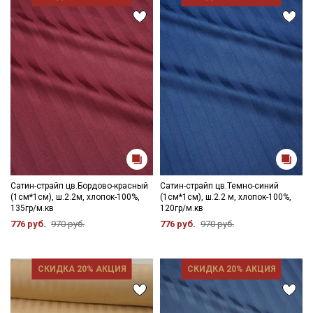
Даю
Согласие на получение рекламных и
информационных рассылок
Сатин-страйп цв.Бордово-красный
Сатин-страйп цв.Темно-синий
(1см*1см), ш.2.2м, хлопок-100%,
(1см*1см), ш.2.2 м, хлопок-100%,
135гр/м.кв
120гр/м.кв
776 руб.
970 руб.
776 руб.
970 руб.
СКИДКА 20% АКЦИЯ
СКИДКА 20% АКЦИЯ