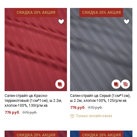
СКИДКА 20% АКЦИЯ
СКИДКА 20% АКЦИЯ
Секретная рассылка от Купава
Мы публикуем здесь дополнительные
промокоды и скидки до 30% на узкие
категории тканей
Электронная почта
Сатин-страйп цв.Красно-
Сатин-страйп цв.Серый (1см*1см),
терракотовый (1см*1см), ш.2.2м,
ш.2.2м, хлопок-100%, 125гр/м.кв
хлопок-100%, 130гр/м.кв
776 руб.
970 руб.
Подписаться
776 руб.
970 руб.
Только онлайн-заказ
Ознакомлен(а) с
Политикой обработки персональных
данных
и даю
Согласие на обработку персональных
СКИДКА 20% АКЦИЯ
СКИДКА 20% АКЦИЯ
данных