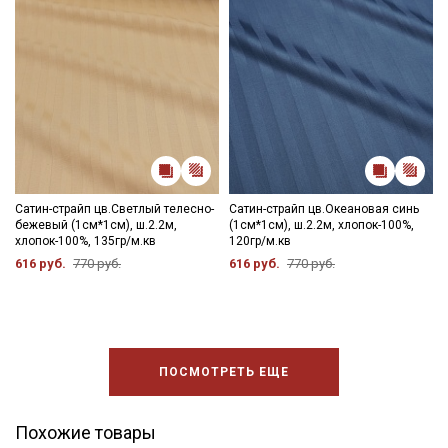
Сатин-страйп цв.Светлый телесно-
Сатин-страйп цв.Океановая синь
бежевый (1см*1см), ш.2.2м,
(1см*1см), ш.2.2м, хлопок-100%,
хлопок-100%, 135гр/м.кв
120гр/м.кв
616 руб.
770 руб.
616 руб.
770 руб.
ПОСМОТРЕТЬ ЕЩЕ
Похожие товары