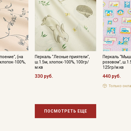
поение", (на
Перкаль "Лесные приятели",
Перкаль "Мыш
 хлопок-100%,
ш.1.5м, хлопок-100%, 100гр/
розовом", ш.1.
м.кв
125гр/м.кв
330 руб.
440 руб.
Только онла
ПОСМОТРЕТЬ ЕЩЕ