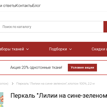
и ответы
Контакты
Блог
аборы тканей
Подборки
Скидки 
Акция 20% однотонные ткани!
Условия акции
лопок)
Перкаль "Лилии на сине-зеленом", хлопок-100%, 2.2 м
Перкаль "Лилии на сине-зеленом"