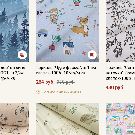
Электронная почта
Подписаться
Ознакомлен(а) с
Политикой обработки персональных
данных
и даю
Согласие на обработку персональных
данных
лес" цв.сине-
Перкаль "Чудо ферма", ш.1.5м,
Перкаль "Сент
ГОСТ, ш.2,2м,
хлопок-100%, 105гр/м.кв
веточки", (комп
Даю
Согласие на получение рекламных и
информационных рассылок
0гр/м.кв
хлопок-100%, 
264 руб.
330 руб.
430 руб.
Только онлайн-заказ