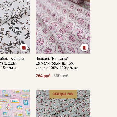
ябрь - мелкие
Перкаль "Вильяна"
), ш.2.2м,
цв.малиновый, ш.1.5м,
115гр/м.кв
хлопок-100%, 100гр/м.кв
264 руб.
330 руб.
СКИДКА 20%