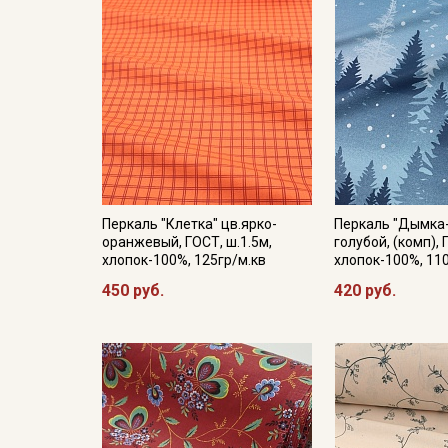
Перкаль "Клетка" цв.ярко-
Перкаль "Дымка-
оранжевый, ГОСТ, ш.1.5м,
голубой, (комп), 
хлопок-100%, 125гр/м.кв
хлопок-100%, 11
450 руб.
420 руб.