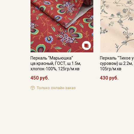
Перкаль "Марьюшка"
Перкаль "Тихое у
цв.красный, ГОСТ, ш.1.5м,
суровом) ш.2.2м,
хлопок-100%, 125гр/м.кв
105гр/м.кв
450 руб.
430 руб.
Только онлайн-заказ