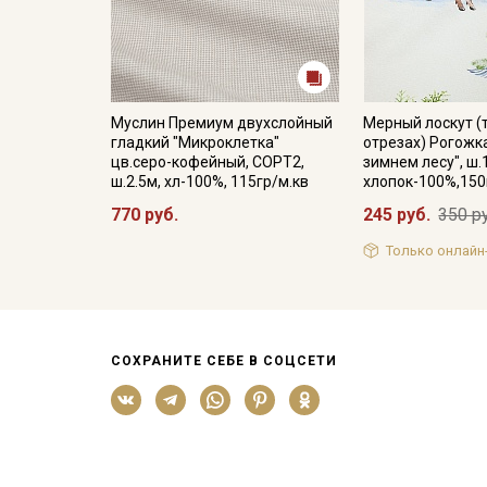
Муслин Премиум двухслойный
Мерный лоскут (
гладкий "Микроклетка"
отрезах) Рогожк
цв.серо-кофейный, СОРТ2,
зимнем лесу", ш.
ш.2.5м, хл-100%, 115гр/м.кв
хлопок-100%,150
770 руб.
245 руб.
350 р
Только онлайн
СОХРАНИТЕ СЕБЕ В СОЦСЕТИ