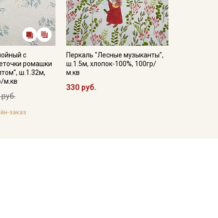
лойный с
Перкаль "Лесные музыканты",
Веточки ромашки
ш.1.5м, хлопок-100%, 100гр/
том", ш.1.32м,
м.кв
р/м.кв
330 руб.
 руб.
йн-заказ