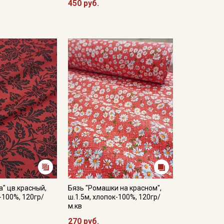
450 руб.
а" цв.красный,
Бязь "Ромашки на красном",
-100%, 120гр/
ш.1.5м, хлопок-100%, 120гр/
м.кв
270 руб.