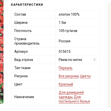
ХАРАКТЕРИСТИКИ
Состав
хлопок 100%
Ширина
1.5м
Плотность
105 гр/м.кв
Страна
Россия
производитель
Артикул
015615
Вид отреза
Рвем по нитке
?
Тип ткани
Перкаль
Рисунок
Все рисунки
,
Цветы
Цвет
Красный
Для домашней
Назначение
одежды
,
Для
постельного белья