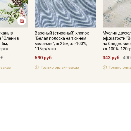
ткань в
Вареный (стираный) хлопок
Муслин двухс
а "Олени в
"Белая полоска на т.синем
эф.жатости "
1.5м,
меланже", ш.2.5м, хл-100%,
на бледно-жел
гр/м
115гр/м.кв
хл-100%, 120г
уб.
590 руб.
343 руб.
490
-заказ
Только онлайн-заказ
Только онла