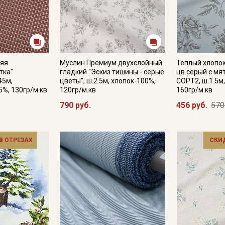
няя
Муслин Премиум двухслойный
Теплый хлопок
тка"
гладкий "Эскиз тишины - серые
цв.серый с мя
45м,
цветы", ш.2.5м, хлопок-100%,
СОРТ2, ш.1.5м
5%, 130гр/м.кв
120гр/м.кв
160гр/м.кв
790 руб.
456 руб.
570
 В ОТРЕЗАХ
СКИ