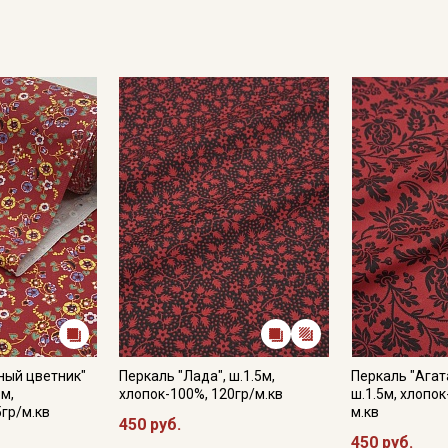
Купава
Мы публикуем здесь дополнительные
промокоды и скидки до 30% на узкие
категории тканей
Электронная почта
Подписаться
Ознакомлен(а) с
Политикой обработки персональных
данных
и даю
Согласие на обработку персональных
данных
ный цветник"
Перкаль "Лада", ш.1.5м,
Перкаль "Агат
Даю
Согласие на получение рекламных и
5м,
хлопок-100%, 120гр/м.кв
ш.1.5м, хлопок
информационных рассылок
5гр/м.кв
м.кв
450 руб.
450 руб.