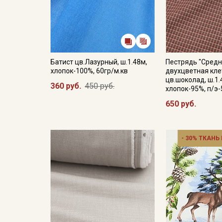
Батист цв.Лазурный, ш.1.48м,
Пестрядь "Сред
хлопок-100%, 60гр/м.кв
двухцветная кле
цв.шоколад, ш.1.
360 руб.
450 руб.
хлопок-95%, п/э-
650 руб.
- 30% ТКАНЬ