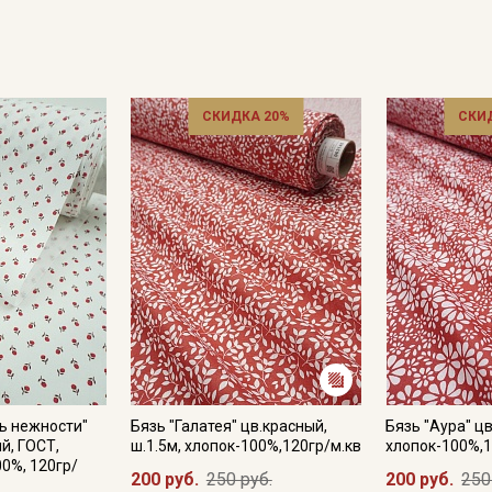
лучше прополоснуть в прохладной воде с минимумом порошк
глажка теплым утюгом, до 150С.
Цветопередача может отличаться от оригинального цвета т
в зависимости от партии тон ткани может отличаться.
СКИДКА 20%
СКИ
ь нежности"
Бязь "Галатея" цв.красный,
Бязь "Аура" цв
й, ГОСТ,
ш.1.5м, хлопок-100%,120гр/м.кв
хлопок-100%,1
Секретная рассылка от
00%, 120гр/
200 руб.
250 руб.
200 руб.
250