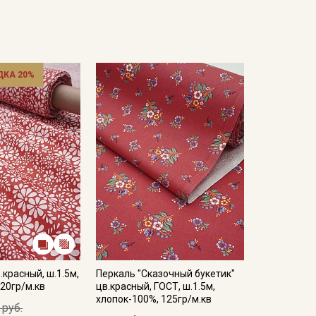
а для цветных тканей; отжим на низких оборотах;
кани в зависимости от настроек вашего монитора и
ДКА 20%
.красный, ш.1.5м,
Перкаль "Сказочный букетик"
20гр/м.кв
цв.красный, ГОСТ, ш.1.5м,
хлопок-100%, 125гр/м.кв
 руб.