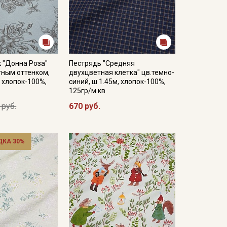
 "Донна Роза"
Пестрядь "Средняя
тным оттенком,
двухцветная клетка" цв.темно-
, хлопок-100%,
синий, ш.1.45м, хлопок-100%,
125гр/м.кв
 руб.
670 руб.
ДКА 30%