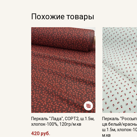
Похожие товары
Перкаль "Лада", СОРТ2, ш.1.5м,
Перкаль "Россып
хлопок-100%, 120гр/м.кв
цв.белый/красны
ш.1.5м, хлопок-1
420 руб.
м.кв