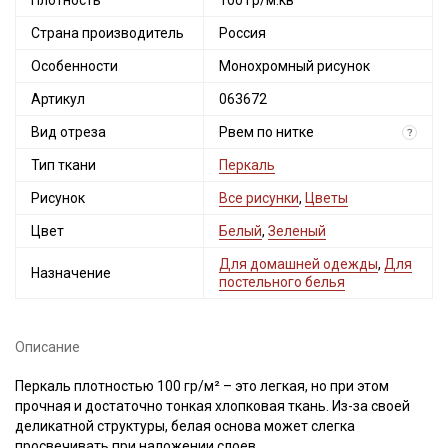
Плотность
100 гр/м.кв
Страна производитель
Россия
Особенности
Монохромный рисунок
Артикул
063672
Вид отреза
Рвем по нитке
?
Тип ткани
Перкаль
Рисунок
Все рисунки
,
Цветы
Цвет
Белый
,
Зеленый
Для домашней одежды
,
Для
Назначение
постельного белья
Описание
Перкаль плотностью 100 гр/м² – это легкая, но при этом
прочная и достаточно тонкая хлопковая ткань. Из-за своей
деликатной структуры, белая основа может слегка
просвечивать при наложении слоев.