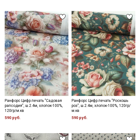
категории тканей
Электронная почта
Подписаться
Ознакомлен(а) с
Политикой обработки персональных
данных
и даю
Согласие на обработку персональных
данных
Даю
Согласие на получение рекламных и
информационных рассылок
Ранфорс Цифр.печать "Садовая
Ранфорс Цифр.печать "Роскошь
рапсодия", ш.2.4м, хлопок-100%,
роз", ш.2.4м, хлопок-100%, 120гр/
120гр/м.кв
м.кв
590 руб.
590 руб.