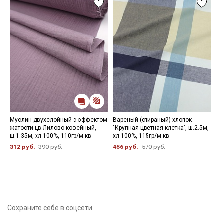
Муслин двухслойный с эффектом
Вареный (стираный) хлопок
Н
жатости цв.Лилово-кофейный,
"Крупная цветная клетка", ш.2.5м,
1
ш.1.35м, хл-100%, 110гр/м.кв
хл-100%, 115гр/м.кв
312 руб.
390 руб.
456 руб.
570 руб.
Сохраните себе в соцсети