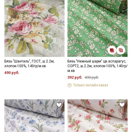
Бязь "Шанталь", ГОСТ, ш.2.2м,
Бязь "Нежный шарм" цв.аспарагус,
хлопок-100%, 140гр/м.кв
СОРТ2, ш.2.2м, хлопок-100%, 140гр/
м.кв
490 руб.
392 руб.
490 руб.
Только онлайн-заказ