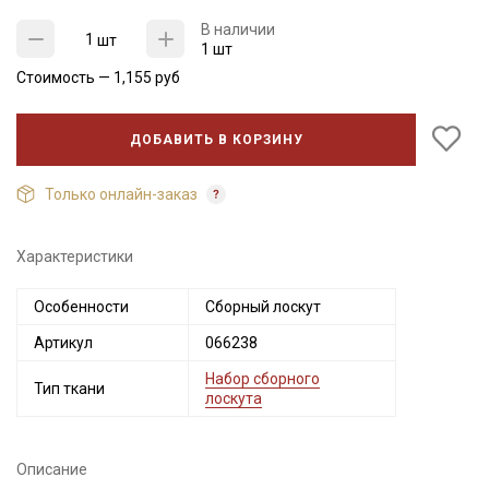
В наличии
шт
1 шт
Стоимость —
1,155
руб
ДОБАВИТЬ В КОРЗИНУ
Только онлайн-заказ
Характеристики
Секретная рассылка от Купава
Особенности
Сборный лоскут
Мы публикуем здесь дополнительные
Артикул
066238
промокоды и скидки до 30% на узкие
категории тканей
Набор сборного
Тип ткани
лоскута
Электронная почта
Описание