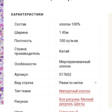
ХАРАКТЕРИСТИКИ
Состав
хлопок 100%
Ширина
1.45м
Плотность
100 гр/м.кв
Страна
Китай
производитель
Мерсеризованный
Особенности
хлопок
Артикул
017602
Вид отреза
Рвем по нитке
?
Тип ткани
Импортный хлопок
Все рисунки
,
Мелкий
Рисунок
рисунок
,
Цветы