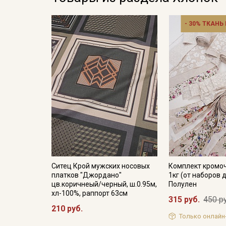
- 30% ТКАНЬ
Ситец Крой мужских носовых
Комплект кромоч
платков "Джордано"
1кг (от наборов 
цв.коричнеый/черный, ш.0.95м,
Полулен
хл-100%, раппорт 63см
315 руб.
450 р
210 руб.
Только онлайн