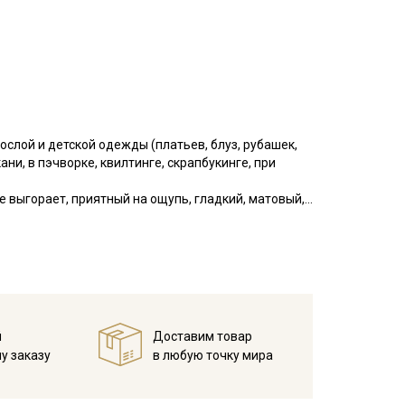
слой и детской одежды (платьев, блуз, рубашек,
ни, в пэчворке, квилтинге, скрапбукинге, при
е выгорает, приятный на ощупь, гладкий, матовый,
я начинающих.
у, но не линяют, перед пошивом постирайте отрез
в 1 слой и прогладьте.
й
Доставим товар
у заказу
в любую точку мира
ета ткани в зависимости от настроек вашего