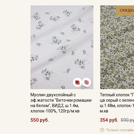
СКИДКА
Муслин двухслойный с
Теплый хлопок "
эф.жатости "Веточки ромашки
цв.серый с зеле
на белом", ВИД2, ш.1.4м,
ш.1.48м, хлопок-
хлопок-100%, 120гр/м.кв
м.кв
550 руб.
354 руб.
590 р
Только онлайн