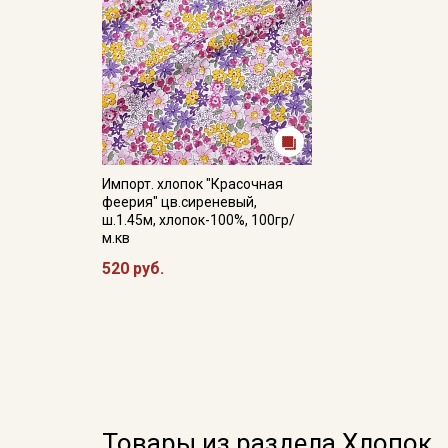
Импорт. хлопок "Красочная
феерия" цв.сиреневый,
ш.1.45м, хлопок-100%, 100гр/
м.кв
520 руб.
Товары из раздела Хлопок