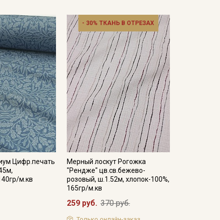
- 30% ТКАНЬ В ОТРЕЗАХ
иум Цифр.печать
Мерный лоскут Рогожка
45м,
"Рендже" цв.св.бежево-
140гр/м.кв
розовый, ш.1.52м, хлопок-100%,
165гр/м.кв
259 руб.
370 руб.
Только онлайн-заказ