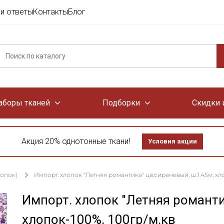
и ответы
Контакты
Блог
аборы тканей
Подборки
Скидки 
Акция 20% однотонные ткани!
Условия акции
лопок)
Импорт. хлопок "Летняя романтика" цв.сиреневый, ш.1.45м, хл
Импорт. хлопок "Летняя романти
хлопок-100%, 100гр/м.кв