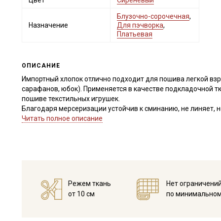
Цвет
Сиреневый
Блузочно-сорочечная
,
Назначение
Для пэчворка
,
Платьевая
ОПИСАНИЕ
Импортный хлопок отлично подходит для пошива легкой взро
сарафанов, юбок). Применяется в качестве подкладочной тка
пошиве текстильных игрушек.
Благодаря мерсеризации устойчив к сминанию, не линяет, н
шелковистый, край не осыпается, удобен в пошиве даже дл
Читать полное описание
Ткань дает усадку до 5% и яркие расцветки окрашивают вод
при температуре дальнейших стирок, не выше 40C, высушите 
Уход:
- стирка до 40C, отжим до 600 оборотов
- запрещены отбеливатели
- сушить в подвешенном и расправленном состоянии
Режем ткань
Нет ограничени
- гладить с изнаночной стороны.
от 10 см
по минимальном
Цветопередача (тон) может отличаться от оригинального цв
монитора и в зависимости от партии.