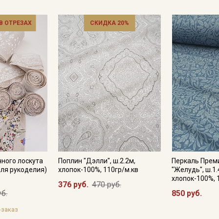
 В ОТРЕЗАХ
СКИДКА 20%
ного лоскута
Поплин "Дэлли", ш.2.2м,
Перкаль Прем
для рукоделия)
хлопок-100%, 110гр/м.кв
"Желудь", ш.1.
хлопок-100%, 
376 руб.
470 руб.
уб.
850 руб.
-заказ