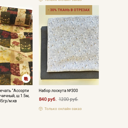
- 30% ТКАНЬ В ОТРЕЗАХ
ечать "Ассорти
Набор лоскута №300
чичный, ш.1.5м,
840 руб.
1200 руб.
85гр/м.кв
Только онлайн-заказ