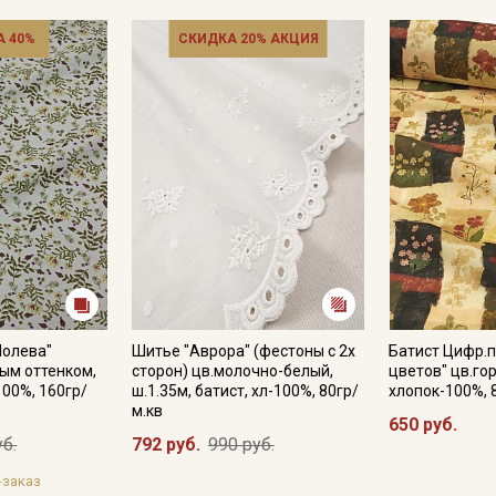
 40%
СКИДКА 20% АКЦИЯ
Полева"
Шитье "Аврора" (фестоны с 2х
Батист Цифр.п
ным оттенком,
сторон) цв.молочно-белый,
цветов" цв.гор
100%, 160гр/
ш.1.35м, батист, хл-100%, 80гр/
хлопок-100%, 
м.кв
650 руб.
уб.
792 руб.
990 руб.
-заказ