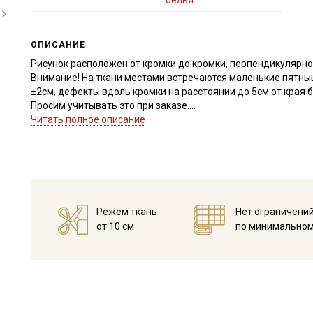
белья
ОПИСАНИЕ
Рисунок расположен от кромки до кромки, перпендикулярно
Внимание! На ткани местами встречаются маленькие пятны
±2см, дефекты вдоль кромки на расстоянии до 5см от края 
Просим учитывать это при заказе.
Читать полное описание
Поплин - это мягкий, слегка шелковистый, тактильно приятн
вид, с очень мелким характерным рубчиком, который получа
тонких нитей.
Поплин достаточно универсальный материал. Прекрасно под
покрывал в технике пэчворк, ночных рубашек, пижам, халато
платьев), применяется в качестве подкладочной ткани, при
Режем ткань
Нет ограничени
для пошива одежды стоит учитывать, что ткань мягкая и им
от 10 см
по минимальном
просвечивают, стоит отметить, что из поплина достаточно п
не осыпается.
Дает усадку до 5% перед пошивом постирайте отрез при те
Уход:
- стирка до 40C, отжим до 600 оборотов
- запрещены отбеливатели для цветных расцветок