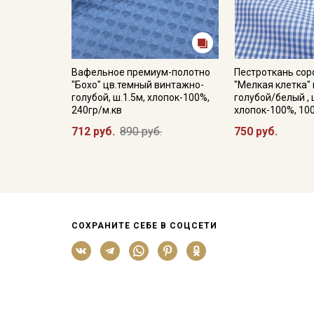
Вафельное премиум-полотно
Пестроткань со
"Бохо" цв.темный винтажно-
"Мелкая клетка" 
голубой, ш.1.5м, хлопок-100%,
голубой/белый , 
240гр/м.кв
хлопок-100%, 10
712 руб.
890 руб.
750 руб.
СОХРАНИТЕ СЕБЕ В СОЦСЕТИ