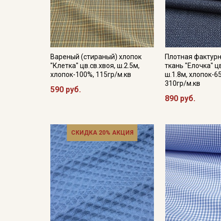
Вареный (стираный) хлопок
Плотная фактур
"Клетка" цв.св.хвоя, ш.2.5м,
ткань "Елочка" 
хлопок-100%, 115гр/м.кв
ш.1.8м, хлопок-6
310гр/м.кв
590 руб.
890 руб.
СКИДКА 20% АКЦИЯ