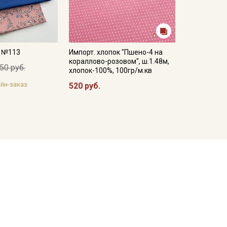
а №113
Импорт. хлопок "Пшено-4 на
кораллово-розовом", ш.1.48м,
50 руб.
хлопок-100%, 100гр/м.кв
йн-заказ
520 руб.