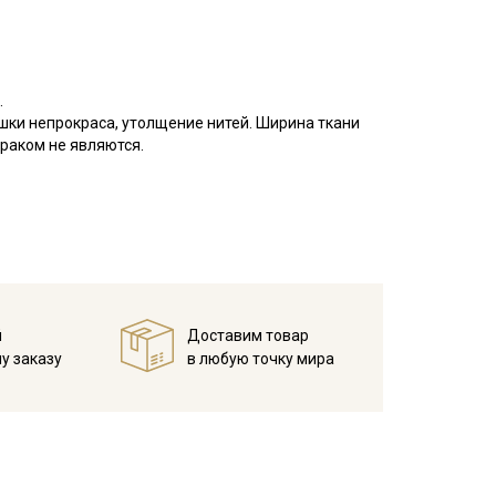
.
шки непрокраса, утолщение нитей. Ширина ткани
браком не являются.
ый материал, из 100% хлопковых нитей, матовый на
ется путем пересечения друг с другом толстых и
ходит для пошива постельного белья, стеганых
в, легкой одежды (рубашек, блуз, сарафанов,
 пошиве текстильных игрушек. При выборе поплина
й
Доставим товар
еет склонность к сминанию, светлые тона
у заказу
в любую точку мира
росто шить, он легко утюжится и не скользит, край
мпературе дальнейших стирок, не выше 40C