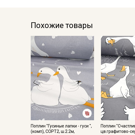
Похожие товары
Поплин "Гусиные лапки - гуси ",
Поплин "Счастли
(комп), СОРТ2, ш.2.2м,
цв.графитово-сер