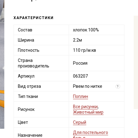
ХАРАКТЕРИСТИКИ
Состав
хлопок 100%
Ширина
2.2м
Плотность
110 гр/м.кв
Страна
Россия
производитель
Артикул
063207
Вид отреза
Рвем по нитке
?
Тип ткани
Поплин
Все рисунки
,
Рисунок
Животный мир
Цвет
Серый
Для постельного
Назначение