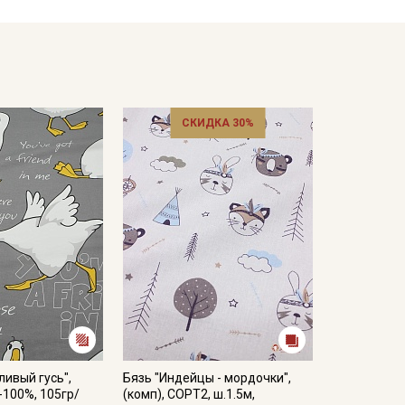
емненном месте, не пересушивать
ета ткани в зависимости от настроек вашего
СКИДКА 30%
ливый гусь",
Бязь "Индейцы - мордочки",
-100%, 105гр/
(комп), СОРТ2, ш.1.5м,