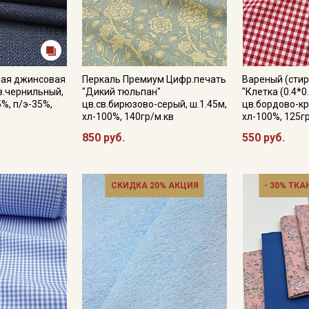
ная джинсовая
Перкаль Премиум Цифр.печать
Вареный (стир
цв.чернильный,
"Дикий тюльпан"
"Клетка (0.4*0
5%, п/э-35%,
цв.св.бирюзово-серый, ш.1.45м,
цв.бордово-кр
хл-100%, 140гр/м.кв
хл-100%, 125г
850 руб.
550 руб.
СКИДКА 20% АКЦИЯ
- 30% ТКА