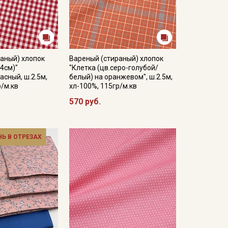
аный) хлопок
Вареный (стираный) хлопок
.4см)"
"Клетка (цв.серо-голубой/
асный, ш.2.5м,
белый) на оранжевом", ш.2.5м,
р/м.кв
хл-100%, 115гр/м.кв
570 руб.
НЬ В ОТРЕЗАХ