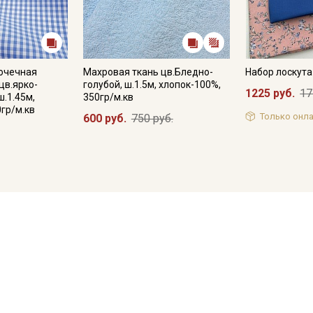
рочечная
Махровая ткань цв.Бледно-
Набор лоскут
цв.ярко-
голубой, ш.1.5м, хлопок-100%,
1225 руб.
17
ш.1.45м,
350гр/м.кв
0гр/м.кв
Только онла
600 руб.
750 руб.