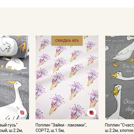
- сушить в подвешенном и расправленном состоянии, в зат
- гладить с изнаночной стороны
Цветопередача (тон) может отличаться от оригинального цв
монитора и в зависимости от партии.
СКИДКА 40%
Секретная рассылка от
Купава
Мы публикуем здесь дополнительные
промокоды и скидки до 30% на узкие
категории тканей
Электронная почта
вый гусь"
Поплин "Зайки - лакомки",
Поплин "Счаст
ый, ш.2.2м,
СОРТ2, ш.1.5м,
ш.2.2м, хлопок