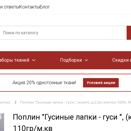
и ответы
Контакты
Блог
аборы тканей
Подборки
Скидки 
Акция 20% однотонные ткани!
Условия акции
лопок)
Поплин "Гусиные лапки - гуси ", (комп), ш.2.2м, хлопок-100%, 11
Поплин "Гусиные лапки - гуси ", 
110гр/м.кв