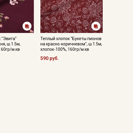
 "Эвита"
Теплый хлопок "Букеты пионов
ня, ш.1.5м,
на красно-коричневом", ш.1.5м,
160гр/м.кв
хлопок-100%, 160гр/м.кв
590 руб.