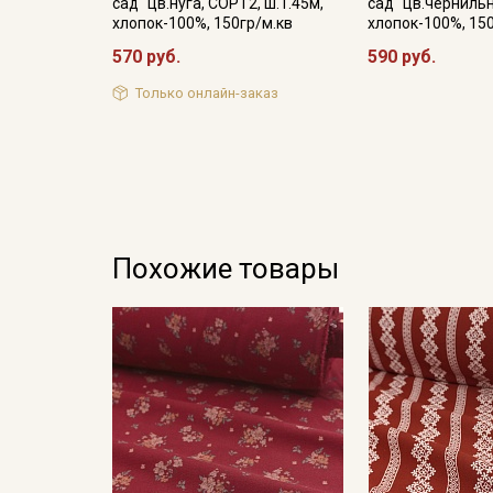
сад" цв.нуга, СОРТ2, ш.1.45м,
сад" цв.чернильн
хлопок-100%, 150гр/м.кв
хлопок-100%, 15
570 руб.
590 руб.
Только онлайн-заказ
Похожие товары