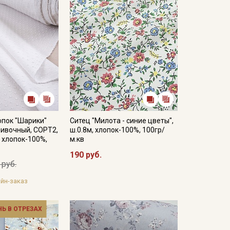
опок "Шарики"
Ситец "Милота - синие цветы",
ливочный, СОРТ2,
ш.0.8м, хлопок-100%, 100гр/
, хлопок-100%,
м.кв
190 руб.
 руб.
йн-заказ
НЬ В ОТРЕЗАХ