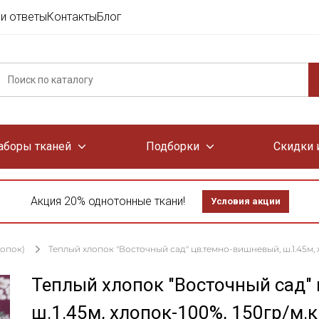
и ответы
Контакты
Блог
аборы тканей
Подборки
Скидки 
Акция 20% однотонные ткани!
Условия акции
лопок)
Теплый хлопок "Восточный сад" цв.темно-вишневый, ш.1.45м, 
Теплый хлопок "Восточный сад"
ш.1.45м, хлопок-100%, 150гр/м.к