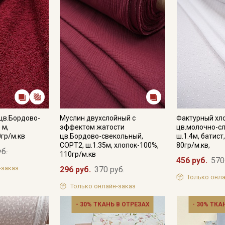
цв.Бордово-
Муслин двухслойный с
Фактурный хл
 м,
эффектом жатости
цв.молочно-с
0гр/м.кв
цв.Бордово-свекольный,
ш.1.4м, батист
СОРТ2, ш.1.35м, хлопок-100%,
80гр/м.кв,
уб.
110гр/м.кв
456 руб.
570
-заказ
296 руб.
370 руб.
Только онла
Только онлайн-заказ
- 30% ТКАНЬ В ОТРЕЗАХ
- 30% ТКА