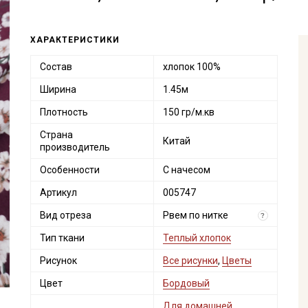
ХАРАКТЕРИСТИКИ
Состав
хлопок 100%
Ширина
1.45м
Плотность
150 гр/м.кв
Страна
Китай
производитель
Особенности
С начесом
Артикул
005747
Вид отреза
Рвем по нитке
?
Тип ткани
Теплый хлопок
Рисунок
Все рисунки
,
Цветы
Цвет
Бордовый
Для домашней