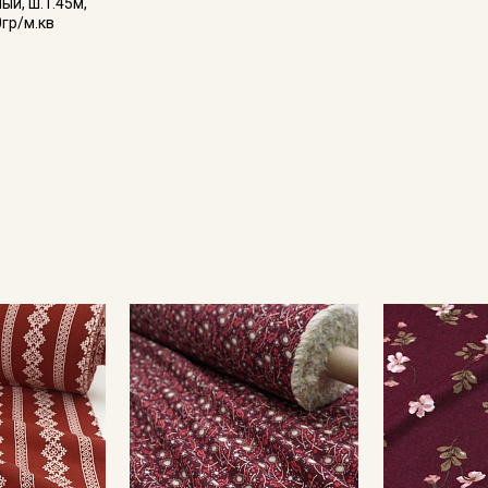
ый, ш.1.45м,
0гр/м.кв
Секретная рассылка от
Купава
Мы публикуем здесь дополнительные
промокоды и скидки до 30% на узкие
категории тканей
Электронная почта