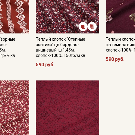
Подписаться
Ознакомлен(а) с
Политикой обработки персональных
Узорные
Теплый хлопок "Степные
Теплый хлопок
данных
и даю
Согласие на обработку персональных
сно-
зонтики" цв.бордово-
цв.темная виш
данных
5м,
вишневый, ш.1.45м,
хлопок-100%, 
0гр/м.кв
хлопок-100%, 150гр/м.кв
Даю
Согласие на получение рекламных и
590 руб.
информационных рассылок
590 руб.