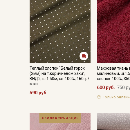
Теплый хлопок "Белый горох
Махровая ткань 
(2мм) на т.коричневом хаки",
малиновый, ш.1.5
ВИД2, ш.1.50м, хл-100%, 160гр/
хлопок-100%, 35
м.кв
600 руб.
750 р
590 руб.
Только онлайн
СКИДКА 20% АКЦИЯ