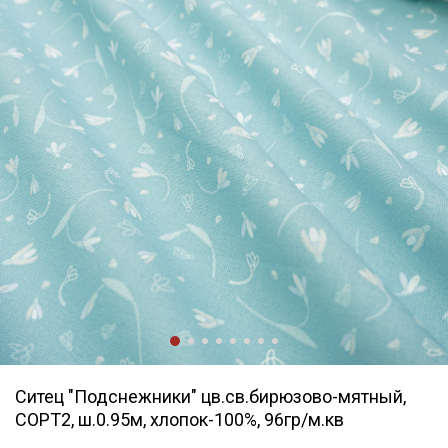
Ситец "Подснежники" цв.св.бирюзово-мятный,
СОРТ2, ш.0.95м, хлопок-100%, 96гр/м.кв