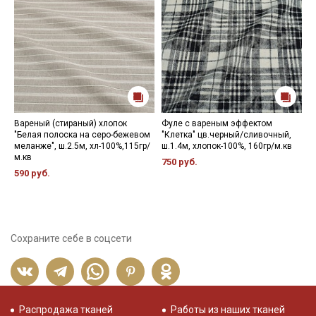
Вареный (стираный) хлопок
Фуле с вареным эффектом
И
"Белая полоска на серо-бежевом
"Клетка" цв.черный/сливочный,
ц
меланже", ш.2.5м, хл-100%,115гр/
ш.1.4м, хлопок-100%, 160гр/м.кв
х
м.кв
750 руб.
5
590 руб.
Сохраните себе в соцсети
Распродажа тканей
Работы из наших тканей