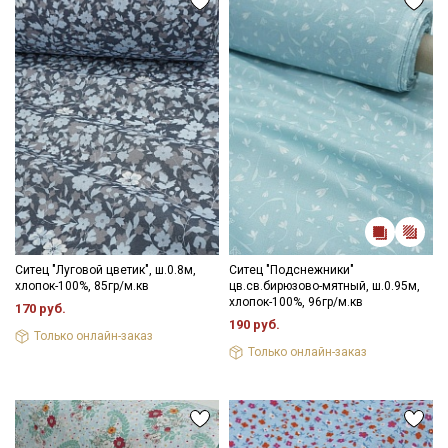
Электронная почта
- сушить в подвешенном и расправленном состоянии
- гладить с изнаночной стороны.
Цветопередача (тон) может отличаться от оригинального
цвета ткани в зависимости от настроек вашего монитора и в
зависимости от партии.
Подписаться
Ознакомлен(а) с
Политикой обработки персональных
данных
и даю
Согласие на обработку персональных
данных
Даю
Согласие на получение рекламных и
информационных рассылок
Ситец "Луговой цветик", ш.0.8м,
Ситец "Подснежники"
хлопок-100%, 85гр/м.кв
цв.св.бирюзово-мятный, ш.0.95м,
хлопок-100%, 96гр/м.кв
170 руб.
190 руб.
Только онлайн-заказ
Только онлайн-заказ