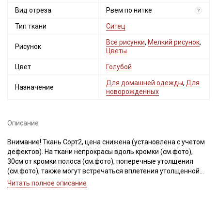
Вид отреза
Рвем по нитке
?
Тип ткани
Ситец
Все рисунки
,
Мелкий рисунок
,
Рисунок
Цветы
Цвет
Голубой
Для домашней одежды
,
Для
Назначение
новорожденных
Описание
Внимание! Ткань Сорт2, цена снижена (установлена с учетом
дефектов). На ткани непрокрасы вдоль кромки (см.фото),
30см от кромки полоса (см.фото), поперечные утолщения
(см.фото), также могут встречаться вплетения утолщенной
нити, непрокрасы в виде пятнышек-точек, короткие
Читать полное описание
единичные вплетения нитей другого цвета, дефекты вдоль
кромки на расстоянии до 5см от края браком не являются.
Ширина ткани ±2см.