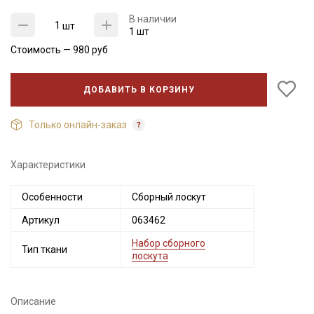
В наличии
шт
1 шт
Стоимость —
980
руб
ДОБАВИТЬ В КОРЗИНУ
Только онлайн-заказ
Характеристики
Секретная рассылка от Купава
Особенности
Сборный лоскут
Мы публикуем здесь дополнительные
Артикул
063462
промокоды и скидки до 30% на узкие
категории тканей
Набор сборного
Тип ткани
лоскута
Электронная почта
Описание