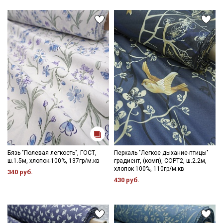
Даю
Согласие на получение рекламных и
информационных рассылок
Бязь "Полевая легкость", ГОСТ,
Перкаль "Легкое дыхание-птицы"
ш.1.5м, хлопок-100%, 137гр/м.кв
градиент, (комп), СОРТ2, ш.2.2м,
хлопок-100%, 110гр/м.кв
340 руб.
430 руб.