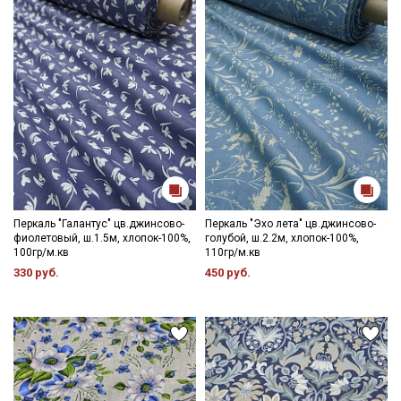
Перкаль "Галантус" цв.джинсово-
Перкаль "Эхо лета" цв.джинсово-
фиолетовый, ш.1.5м, хлопок-100%,
голубой, ш.2.2м, хлопок-100%,
100гр/м.кв
110гр/м.кв
330 руб.
450 руб.