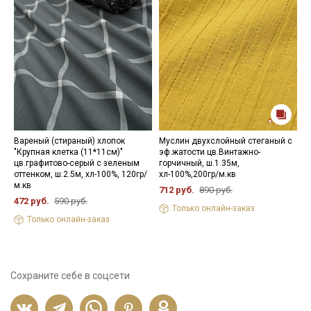
Вареный (стираный) хлопок
Муслин двухслойный стеганый с
И
"Крупная клетка (11*11см)"
эф.жатости цв.Винтажно-
(
цв.графитово-серый с зеленым
горчичный, ш.1.35м,
х
оттенком, ш.2.5м, хл-100%, 120гр/
хл-100%,200гр/м.кв
5
м.кв
712 руб.
890 руб.
472 руб.
590 руб.
Только онлайн-заказ
Только онлайн-заказ
Сохраните себе в соцсети