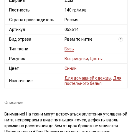
Ширина
2.2м
Плотность
140 гр/м.кв
Страна производитель
Россия
Артикул
052614
Вид отреза
Рвем по нитке
?
Тип ткани
Бязь
Рисунок
Все рисунки
,
Цветы
Цвет
Синий
Для домашней одежды
,
Для
Назначение
постельного белья
Описание
Внимание! На ткани могут встречаться вплетения утолщенной
нити, непрокрасы в виде пятнышек-точек, дефекты вдоль
кромки на расстоянии до 5см от края браком не являются.
Ширина ткани ±2см. Просим учитывать это при заказе.