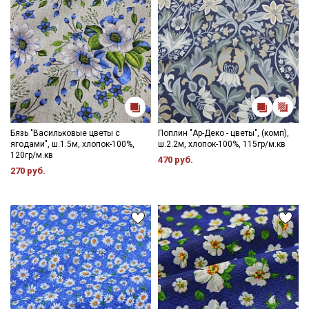
Бязь "Васильковые цветы с
Поплин "Ар-Деко - цветы", (комп),
ягодами", ш.1.5м, хлопок-100%,
ш.2.2м, хлопок-100%, 115гр/м.кв
120гр/м.кв
470 руб.
270 руб.