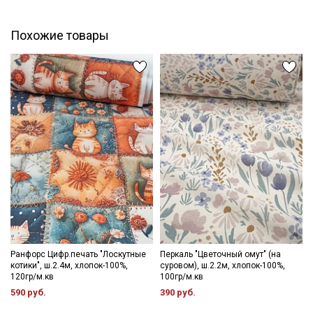
Похожие товары
Секретная рассылка от Купава
Мы публикуем здесь дополнительные
промокоды и скидки до 30% на узкие
категории тканей
Электронная почта
Ранфорс Цифр.печать "Лоскутные
Перкаль "Цветочный омут" (на
Подписаться
котики", ш.2.4м, хлопок-100%,
суровом), ш.2.2м, хлопок-100%,
120гр/м.кв
100гр/м.кв
Ознакомлен(а) с
Политикой обработки персональных
590 руб.
390 руб.
данных
и даю
Согласие на обработку персональных
данных