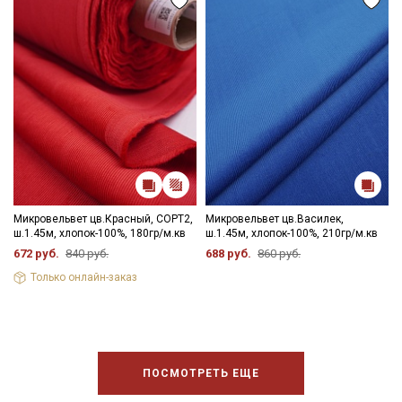
Электронная почта
Подписаться
Ознакомлен(а) с
Политикой обработки персональных
данных
и даю
Согласие на обработку персональных
данных
Даю
Согласие на получение рекламных и
Микровельвет цв.Красный, СОРТ2,
Микровельвет цв.Василек,
информационных рассылок
ш.1.45м, хлопок-100%, 180гр/м.кв
ш.1.45м, хлопок-100%, 210гр/м.кв
672 руб.
840 руб.
688 руб.
860 руб.
Только онлайн-заказ
ПОСМОТРЕТЬ ЕЩЕ