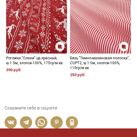
Рогожка "Олени" цв.красный,
Бязь "Темно-малиновая полоска",
Ф
ш.1.5м, хлопок-100%, 175гр/м.кв
СОРТ2, ш.1.5м, хлопок-100%,
к
110гр/м.кв
х
390 руб.
250 руб.
5
Сохраните себе в соцсети