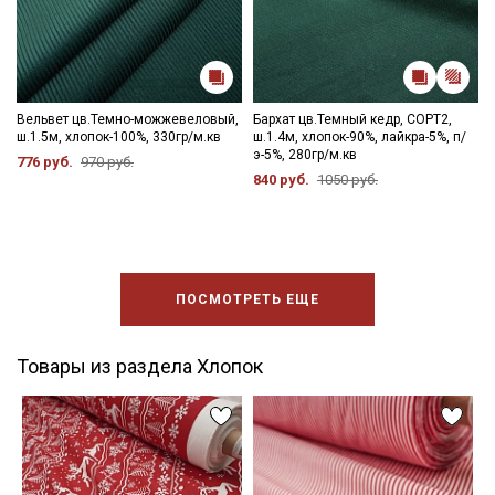
Вельвет цв.Темно-можжевеловый,
Бархат цв.Темный кедр, СОРТ2,
ш.1.5м, хлопок-100%, 330гр/м.кв
ш.1.4м, хлопок-90%, лайкра-5%, п/
э-5%, 280гр/м.кв
776 руб.
970 руб.
840 руб.
1050 руб.
ПОСМОТРЕТЬ ЕЩЕ
Товары из раздела Хлопок