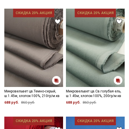
СКИДКА 20% АКЦИЯ
СКИДКА 20% АКЦИЯ
Микровельвет цв.Темно-серый,
Микровельвет цв.Св.голубая ель,
Секретная рассылка от Купава
ш.1.45м, хлопок-100%, 210гр/м.кв
ш.1.45м, хлопок-100%, 200гр/м.кв
688 руб.
860 руб.
688 руб.
860 руб.
Мы публикуем здесь дополнительные
промокоды и скидки до 30% на узкие
категории тканей
СКИДКА 20% АКЦИЯ
СКИДКА 20% АКЦИЯ