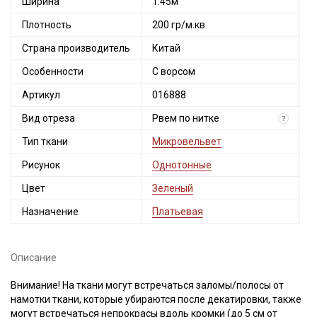
Ширина
1.45м
Плотность
200 гр/м.кв
Страна производитель
Китай
Особенности
С ворсом
Артикул
016888
Вид отреза
Рвем по нитке
?
Тип ткани
Микровельвет
Рисунок
Однотонные
Цвет
Зеленый
Назначение
Платьевая
Описание
Внимание! На ткани могут встречаться заломы/полосы от
намотки ткани, которые убираются после декатировки, также
могут встречаться непрокрасы вдоль кромки (до 5 см от