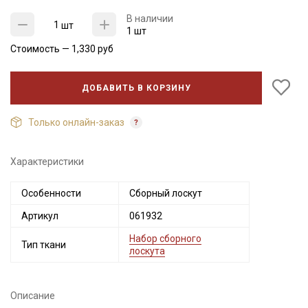
В наличии
шт
1 шт
Стоимость —
1,330
руб
ДОБАВИТЬ В КОРЗИНУ
Только онлайн-заказ
Характеристики
Секретная рассылка от Купава
Особенности
Сборный лоскут
Мы публикуем здесь дополнительные
Артикул
061932
промокоды и скидки до 30% на узкие
Набор сборного
категории тканей
Тип ткани
лоскута
Электронная почта
Описание