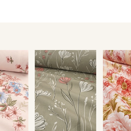
материале быстрее образуются катышки
- отбеливатели запрещены для цветных расцветок
- сушить в подвешенном и расправленном состоянии, в зат
- гладить, используя умеренный режим.
Цветопередача (тон) может отличаться от оригинального цв
монитора и в зависимости от партии.