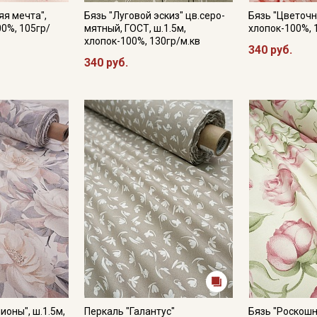
яя мечта",
Бязь "Луговой эскиз" цв.серо-
Бязь "Цветочны
Секретная рассылка от
00%, 105гр/
мятный, ГОСТ, ш.1.5м,
хлопок-100%, 
хлопок-100%, 130гр/м.кв
Купава
340 руб.
340 руб.
Мы публикуем здесь дополнительные
промокоды и скидки до 30% на узкие
категории тканей
Электронная почта
Подписаться
Ознакомлен(а) с
Политикой обработки персональных
данных
и даю
Согласие на обработку персональных
данных
Даю
Согласие на получение рекламных и
ионы", ш.1.5м,
Перкаль "Галантус"
Бязь "Роскош