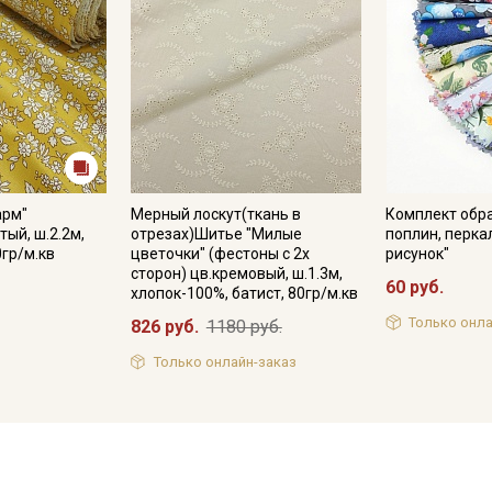
арм"
Мерный лоскут(ткань в
Комплект обра
ый, ш.2.2м,
отрезах)Шитье "Милые
поплин, перка
0гр/м.кв
цветочки" (фестоны с 2х
рисунок"
сторон) цв.кремовый, ш.1.3м,
60 руб.
хлопок-100%, батист, 80гр/м.кв
Только онла
826 руб.
1180 руб.
Только онлайн-заказ