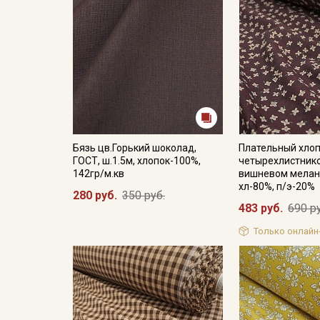
Бязь цв.Горький шоколад,
Плательный хлоп
ГОСТ, ш.1.5м, хлопок-100%,
четырехлистнико
142гр/м.кв
вишневом меланж
хл-80%, п/э-20%
280 руб.
350 руб.
483 руб.
690 р
Только онлайн