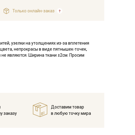
Только онлайн-заказ
итей, узелки на утолщениях из-за вплетения
 цвета, непрокрасы в виде пятнышек-точек,
 не являются. Ширина ткани ±2см. Просим
оверхность ткани ровная, матовая, по фактуре с
аемость.
ельный вид, не вытягивается после стирок, легко
покрывал, легкой одежды для взрослых и детей,
мов, декоративных элементов интерьера (например,
й
Доставим товар
тинга, скрапбукинга, используется в качестве
у заказу
в любую точку мира
мпературе дальнейших стирок, не выше 40C.
ует усиленно тереть изделия, поскольку на