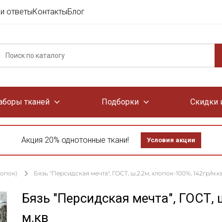
и ответы
Контакты
Блог
аборы тканей
Подборки
Скидки 
Акция 20% однотонные ткани!
Условия акции
лопок)
Бязь "Персидская мечта", ГОСТ, ш.2.2м, хлопок-100%, 142гр/м.к
Бязь "Персидская мечта", ГОСТ, 
м.кв