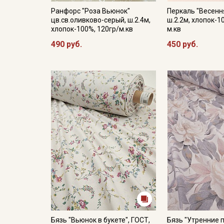
Ранфорс "Роза Вьюнок"
Перкаль "Весенн
цв.св.оливково-серый, ш.2.4м,
ш.2.2м, хлопок-1
хлопок-100%, 120гр/м.кв
м.кв
490 руб.
450 руб.
Бязь "Вьюнок в букете", ГОСТ,
Бязь "Утренние п