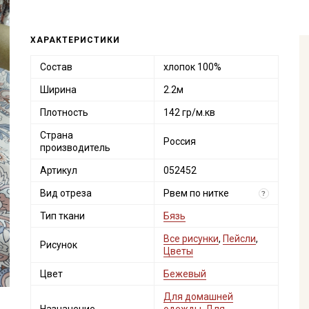
ХАРАКТЕРИСТИКИ
Состав
хлопок 100%
Ширина
2.2м
Плотность
142 гр/м.кв
Страна
Россия
производитель
Артикул
052452
Вид отреза
Рвем по нитке
?
Тип ткани
Бязь
Все рисунки
,
Пейсли
,
Рисунок
Цветы
Цвет
Бежевый
Для домашней