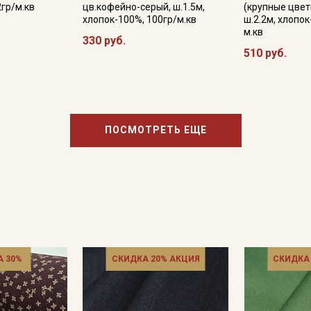
информационных рассылок
2гр/м.кв
цв.кофейно-серый, ш.1.5м,
(крупные цветы
хлопок-100%, 100гр/м.кв
ш.2.2м, хлопок
м.кв
330 руб.
510 руб.
ПОСМОТРЕТЬ ЕЩЕ
 30%
СКИДКА 20% АКЦИЯ
СКИДКА