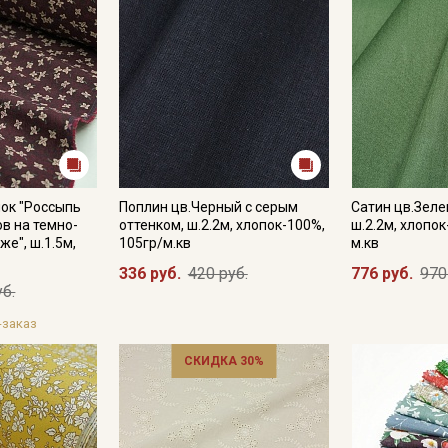
ок "Россыпь
Поплин цв.Черный с серым
Сатин цв.Зеле
в на темно-
оттенком, ш.2.2м, хлопок-100%,
ш.2.2м, хлопок
е", ш.1.5м,
105гр/м.кв
м.кв
336 руб.
420 руб.
776 руб.
970
уб.
-заказ
СКИДКА 30%