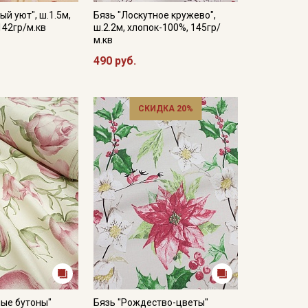
й уют", ш.1.5м,
Бязь "Лоскутное кружево",
142гр/м.кв
ш.2.2м, хлопок-100%, 145гр/
м.кв
490 руб.
СКИДКА 20%
ные бутоны"
Бязь "Рождество-цветы"