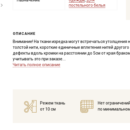
Назначение
одежды
,
Для
постельного белья
ОПИСАНИЕ
Внимание! На ткани изредка могут встречаться утолщения н
толстой нити, короткие единичные вплетения нитей другого
дефекты вдоль кромки на расстоянии до 5см от края браком
учитывать это при заказе.
Читать полное описание
Бязь – это натуральная ткань, полотняного переплетения, п
обеих сторон одинаковая, не тянется, имеет среднюю смин
Бязь выдерживает многократные стирки, не теряя привлекат
гладится, удобна в пошиве (не скользит, не осыпается).
Отлично подходит для пошива постельного белья, стеганых 
бортиков в кроватку, конвертов на выписку, детских вигва
Режем ткань
Нет ограничени
салфеток, легких занавесок, прихваток), для пэчворка, квил
от 10 см
по минимальном
подкладочного материала.
Дает усадку до 5% перед пошивом постирайте отрез при те
Уход:
- стирка до 40С, отжим до 800 оборотов, при стирке не след