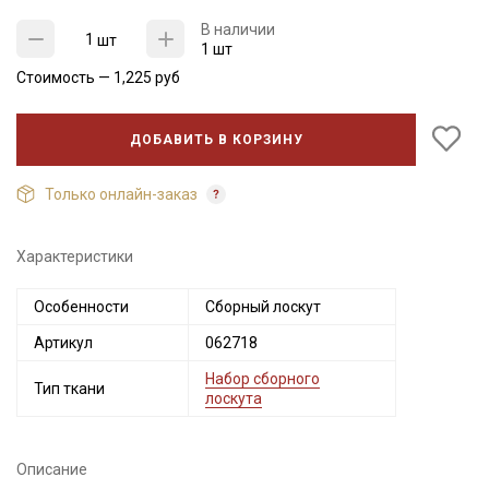
В наличии
шт
1 шт
Стоимость —
1,225
руб
ДОБАВИТЬ В КОРЗИНУ
Только онлайн-заказ
Характеристики
Секретная рассылка от Купава
Особенности
Сборный лоскут
Мы публикуем здесь дополнительные
Артикул
062718
промокоды и скидки до 30% на узкие
Набор сборного
категории тканей
Тип ткани
лоскута
Электронная почта
Описание