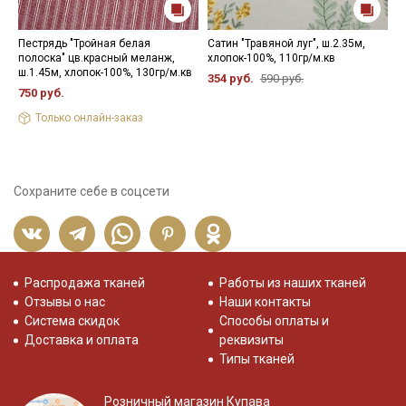
Пестрядь "Тройная белая
Сатин "Травяной луг", ш.2.35м,
Т
полоска" цв.красный меланж,
хлопок-100%, 110гр/м.кв
л
ш.1.45м, хлопок-100%, 130гр/м.кв
х
354 руб.
590 руб.
750 руб.
5
Только онлайн-заказ
Сохраните себе в соцсети
Распродажа тканей
Работы из наших тканей
Отзывы о нас
Наши контакты
Система скидок
Способы оплаты и
Доставка и оплата
реквизиты
Типы тканей
Розничный магазин Купава