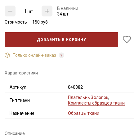
В наличии
шт
34 шт
Стоимость —
150
руб
ДОБАВИТЬ В КОРЗИНУ
Только онлайн-заказ
Характеристики
Секретная рассылка от Купава
Артикул
040382
Мы публикуем здесь дополнительные
Плательный хлопок
,
промокоды и скидки до 30% на узкие
Тип ткани
Комплекты образцов ткани
категории тканей
Назначение
Образцы ткани
Электронная почта
Описание