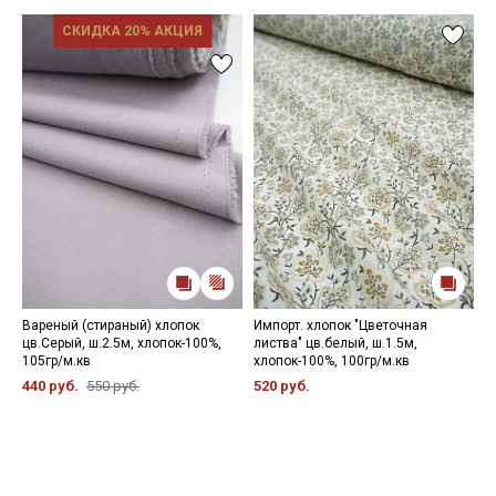
СКИДКА 20% АКЦИЯ
Вареный (стираный) хлопок
Импорт. хлопок "Цветочная
Б
цв.Серый, ш.2.5м, хлопок-100%,
листва" цв.белый, ш.1.5м,
ш
105гр/м.кв
хлопок-100%, 100гр/м.кв
3
440 руб.
550 руб.
520 руб.