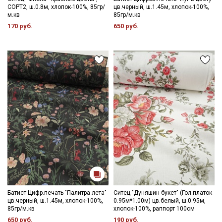
СОРТ2, ш.0.8м, хлопок-100%, 85гр/
цв.черный, ш.1.45м, хлопок-100%,
категории тканей
м.кв
85гр/м.кв
170 руб.
650 руб.
Электронная почта
Подписаться
Ознакомлен(а) с
Политикой обработки персональных
данных
и даю
Согласие на обработку персональных
данных
Даю
Согласие на получение рекламных и
информационных рассылок
Батист Цифр.печать "Палитра лета"
Ситец "Дуняшин букет" (Гол.платок
цв.черный, ш.1.45м, хлопок-100%,
0.95м*1.00м) цв.белый, ш.0.95м,
85гр/м.кв
хлопок-100%, раппорт 100см
650 руб.
190 руб.