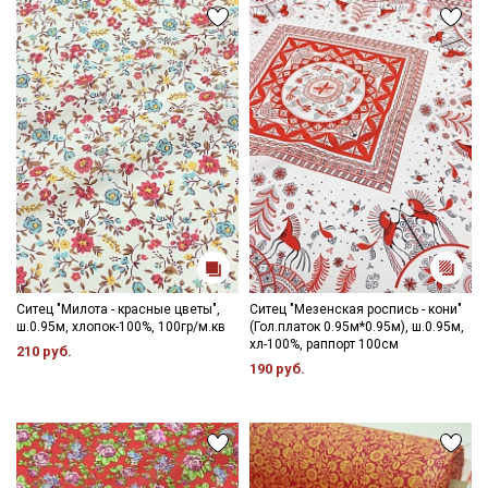
Ситец "Милота - красные цветы",
Ситец "Мезенская роспись - кони"
ш.0.95м, хлопок-100%, 100гр/м.кв
(Гол.платок 0.95м*0.95м), ш.0.95м,
хл-100%, раппорт 100см
210 руб.
190 руб.