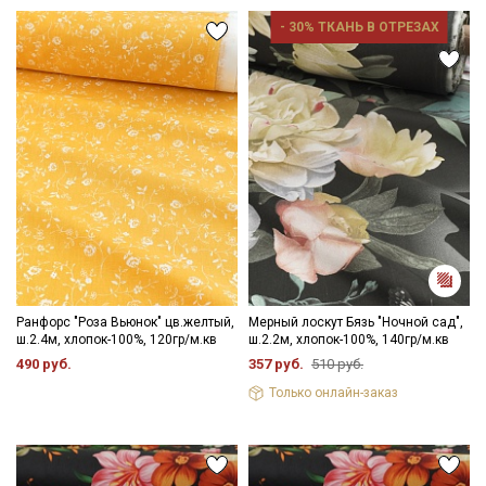
Ознакомлен(а) с
Политикой обработки персональных
данных
и даю
Согласие на обработку персональных
- 30% ТКАНЬ В ОТРЕЗАХ
данных
Даю
Согласие на получение рекламных и
информационных рассылок
Ранфорс "Роза Вьюнок" цв.желтый,
Мерный лоскут Бязь "Ночной сад",
ш.2.4м, хлопок-100%, 120гр/м.кв
ш.2.2м, хлопок-100%, 140гр/м.кв
490 руб.
357 руб.
510 руб.
Только онлайн-заказ