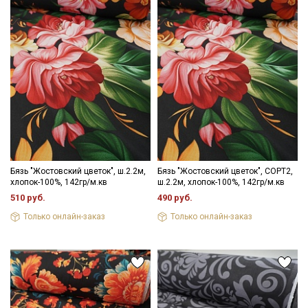
Бязь "Жостовский цветок", ш.2.2м,
Бязь "Жостовский цветок", СОРТ2,
хлопок-100%, 142гр/м.кв
ш.2.2м, хлопок-100%, 142гр/м.кв
510 руб.
490 руб.
Только онлайн-заказ
Только онлайн-заказ