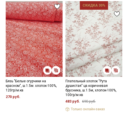
СКИДКА 30%
Бязь "Белые огурчики на
Плательный хлопок "Рута
П
красном", ш.1.5м. хлопок-100%,
душистая" цв.коричневая
ц
120гр/м.кв
брусника, ш.1.5м, хлопок-100%,
ш
100гр/м.кв
270 руб.
6
483 руб.
690 руб.
Только онлайн-заказ