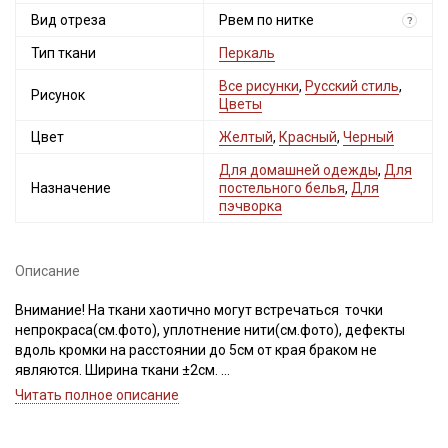
Вид отреза
Рвем по нитке
?
Тип ткани
Перкаль
Все рисунки
,
Русский стиль
,
Рисунок
Цветы
Цвет
Желтый
,
Красный
,
Черный
Для домашней одежды
,
Для
Назначение
постельного белья
,
Для
пэчворка
Описание
Внимание! На ткани хаотично могут встречаться точки
непрокраса(см.фото), уплотнение нити(см.фото), дефекты
вдоль кромки на расстоянии до 5см от края браком не
являются. Ширина ткани ±2см.
Просим учитывать это при заказе.
Читать полное описание
Рисунок на ткани из коллекции «Ткани со смыслом: Наследие