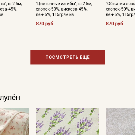
информационных рассылок
и", ш.2.5м,
"Цветочные изгибы", ш.2.5м,
"Объятия лозы"
коза-45%,
хлопок-50%, вискоза-45%,
хлопок-50%, в
кв
лен-5%, 115гр/м.кв
лен-5%, 115гр
870 руб.
870 руб.
ПОСМОТРЕТЬ ЕЩЕ
олулён