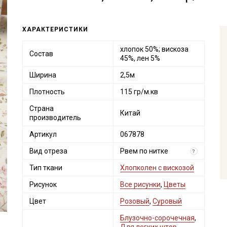
ХАРАКТЕРИСТИКИ
хлопок 50%; вискоза
Состав
45%, лен 5%
Ширина
2,5м
Плотность
115 гр/м.кв
Страна
Китай
производитель
Артикул
067878
Вид отреза
Рвем по нитке
?
Тип ткани
Хлопколен с вискозой
Рисунок
Все рисунки
,
Цветы
Цвет
Розовый
,
Суровый
Блузочно-сорочечная
,