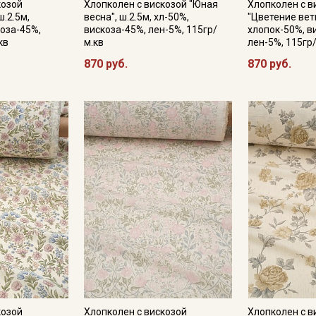
козой
Хлопколен с вискозой "Юная
Хлопколен с в
ш.2.5м,
весна", ш.2.5м, хл-50%,
"Цветение ветв
Секретная рассылка от
коза-45%,
вискоза-45%, лен-5%, 115гр/
хлопок-50%, в
кв
м.кв
лен-5%, 115гр
Купава
870 руб.
870 руб.
Мы публикуем здесь дополнительные
промокоды и скидки до 30% на узкие
категории тканей
Электронная почта
Подписаться
Ознакомлен(а) с
Политикой обработки персональных
данных
и даю
Согласие на обработку персональных
данных
Даю
Согласие на получение рекламных и
козой
Хлопколен с вискозой
Хлопколен с в