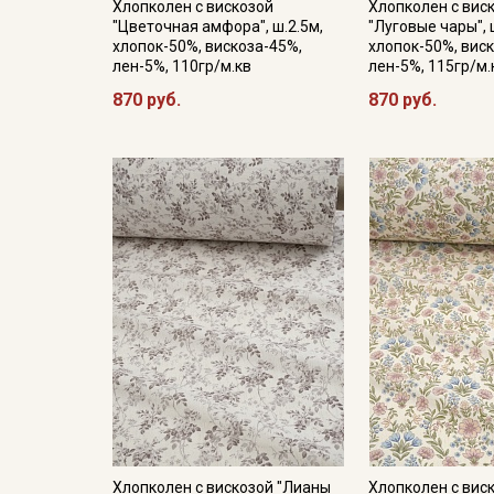
Хлопколен с вискозой
Хлопколен с вис
"Цветочная амфора", ш.2.5м,
"Луговые чары", 
хлопок-50%, вискоза-45%,
хлопок-50%, вис
лен-5%, 110гр/м.кв
лен-5%, 115гр/м.
870 руб.
870 руб.
Хлопколен с вискозой "Лианы
Хлопколен с вис