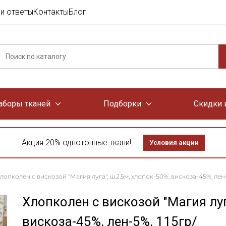
и ответы
Контакты
Блог
аборы тканей
Подборки
Скидки 
Акция 20% однотонные ткани!
Условия акции
лопколен с вискозой "Магия луга", ш.2.5м, хлопок-50%, вискоза-45%, лен-
Хлопколен с вискозой "Магия луг
вискоза-45%, лен-5%, 115гр/