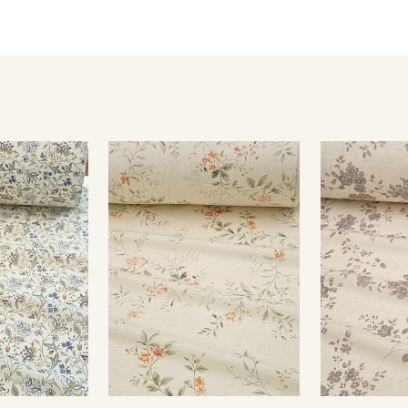
состоянии, прогладить с изнаночной стороны через проут
пересушивать ткань).
Уход:
- стирка до 40С;
- сушить в подвешенном расправленном состоянии, не пер
- гладить рекомендуется с изнаночной стороны, через про
Обратите внимание: цветопередача на экране может отлича
настроек вашего монитора и номера партии. Для точного с
или связаться с менеджером для уточнения наличия образ