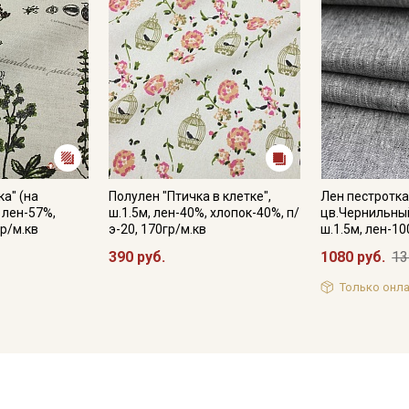
а" (на
Полулен "Птичка в клетке",
Лен пестротк
, лен-57%,
ш.1.5м, лен-40%, хлопок-40%, п/
цв.Чернильны
р/м.кв
э-20, 170гр/м.кв
ш.1.5м, лен-10
390 руб.
1080 руб.
13
Только онла