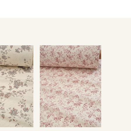
южильник на минимальном режиме утюга (важно не
есушивать;
утюжильник на минимальном режиме утюга.
ться от реального цвета ткани в зависимости от
оответствия цвета можно заказать образец ткани
цов и цвета перед оформлением заказа.