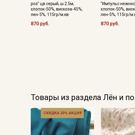
роз" цв.серый, ш.2.5м,
"Импульс нежност
хлопок-50%, вискоза-45%,
хлопок-50%, вис
лен-5%, 115гр/м.кв
лен-5%, 115гр/м.
870 руб.
870 руб.
Товары из раздела Лён и п
СКИДКА 20% АКЦИЯ