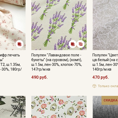
Цифр.печать
Полулен "Лавандовое поле -
Полулен "Цвет
ы"
букеты" (на суровом), (комп),
цв.белый (на 
Т2, ш.1.35м,
ш.1.5м, лен-30%, хлопок-70%,
ш.1.5м, лен-30
-30%, 180гр/
147гр/м.кв
140гр/м.кв
490 руб.
470 руб.
Только онла
СКИДКА