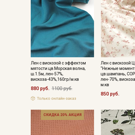
Лен с вискозой с эффектом
Лен с вискозой 
мятости цв.Морская волна,
"Нежные момент
ш.1.5м, лен-57%,
цв.шампань, СОР
вискоза-43%,160гр/м.кв
лен-70%, вискоза
м.кв
880 руб.
1100 руб.
850 руб.
Только онлайн-заказ
СКИДКА 20% АКЦИЯ