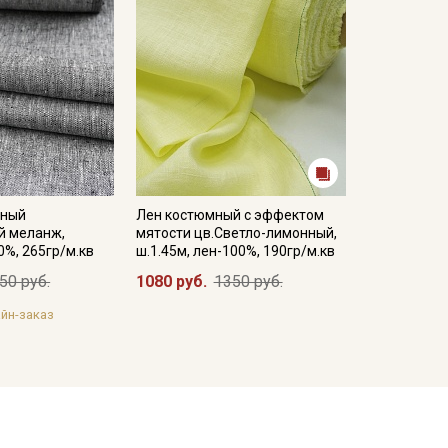
аный
Лен костюмный с эффектом
й меланж,
мятости цв.Светло-лимонный,
0%, 265гр/м.кв
ш.1.45м, лен-100%, 190гр/м.кв
50 руб.
1080 руб.
1350 руб.
йн-заказ