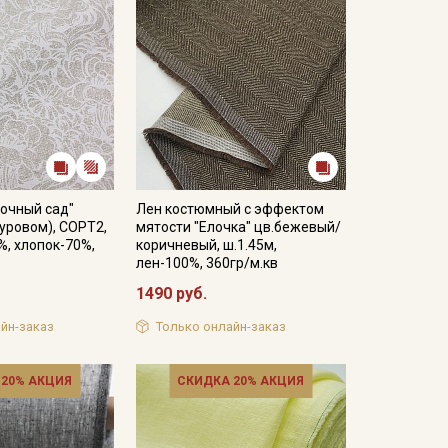
очный сад"
Лен костюмный с эффектом
суровом), СОРТ2,
мятости "Елочка" цв.бежевый/
%, хлопок-70%,
коричневый, ш.1.45м,
лен-100%, 360гр/м.кв
1490 руб.
йн-заказ
Только онлайн-заказ
 20% АКЦИЯ
СКИДКА 20% АКЦИЯ