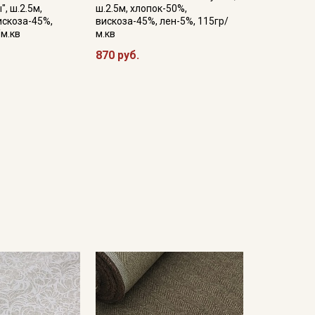
, ш.2.5м,
ш.2.5м, хлопок-50%,
искоза-45%,
вискоза-45%, лен-5%, 115гр/
/м.кв
м.кв
870 руб.