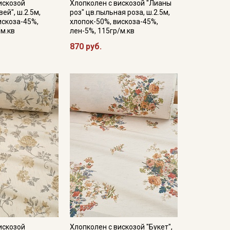
искозой
Хлопколен с вискозой "Лианы
ей", ш.2.5м,
роз" цв.пыльная роза, ш.2.5м,
искоза-45%,
хлопок-50%, вискоза-45%,
/м.кв
лен-5%, 115гр/м.кв
870 руб.
искозой
Хлопколен с вискозой "Букет",