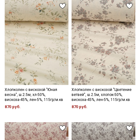
- стирка до 40С;
- сушить в подвешенном расправленном состоянии, не
пересушивать;
- гладить рекомендуется с изнаночной стороны, через
проутюжильник на минимальном режиме утюга.
Секретная рассылка от Купава
Обратите внимание: цветопередача на экране может
отличаться от реального цвета ткани в зависимости от
Мы публикуем здесь дополнительные
настроек вашего монитора и номера партии. Для точного
промокоды и скидки до 30% на узкие
соответствия цвета можно заказать образец ткани или
категории тканей
связаться с менеджером для уточнения наличия образцов и
цвета перед оформлением заказа.
Электронная почта
Хлопколен с вискозой "Юная
Хлопколен с вискозой "Цветение
весна", ш.2.5м, хл-50%,
ветвей", ш.2.5м, хлопок-50%,
вискоза-45%, лен-5%, 115гр/м.кв
вискоза-45%, лен-5%, 115гр/м.кв
870 руб.
870 руб.
Подписаться
Ознакомлен(а) с
Политикой обработки персональных
данных
и даю
Согласие на обработку персональных
данных