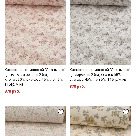
Даю
Согласие на получение рекламных и
информационных рассылок
Хлопколен с вискозой "Лианы роз"
Хлопколен с вискозой "Лианы роз"
цв.пыльная роза, ш.2.5м,
цв.серый, ш.2.5м, хлопок-50%,
хлопок-50%, вискоза-45%, лен-5%,
вискоза-45%, лен-5%, 115гр/м.кв
115гр/м.кв
870 руб.
870 руб.