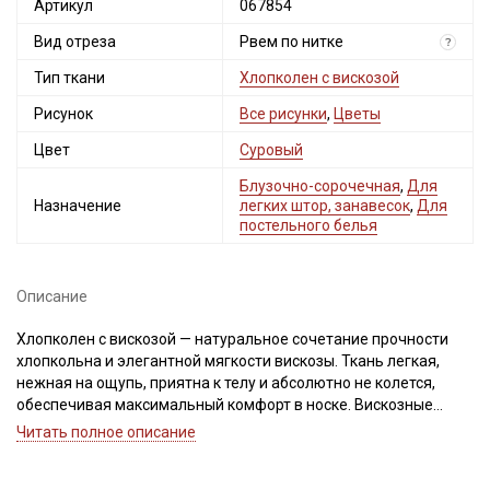
Артикул
067854
Вид отреза
Рвем по нитке
?
Тип ткани
Хлопколен с вискозой
Рисунок
Все рисунки
,
Цветы
Цвет
Суровый
Блузочно-сорочечная
,
Для
Назначение
легких штор, занавесок
,
Для
постельного белья
Описание
Хлопколен с вискозой — натуральное сочетание прочности
хлопкольна и элегантной мягкости вискозы. Ткань легкая,
нежная на ощупь, приятна к телу и абсолютно не колется,
обеспечивая максимальный комфорт в носке. Вискозные
волокна делают ткань пластичной и позволяют создавать
Читать полное описание
красивые складки и силуэты.