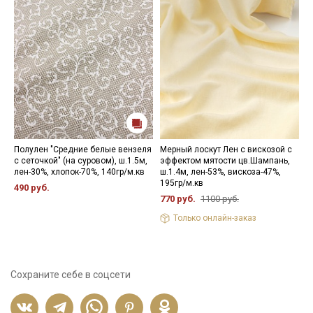
Полулен "Средние белые вензеля
Мерный лоскут Лен с вискозой с
П
с сеточкой" (на суровом), ш.1.5м,
эффектом мятости цв.Шампань,
ц
лен-30%, хлопок-70%, 140гр/м.кв
ш.1.4м, лен-53%, вискоза-47%,
л
195гр/м.кв
490 руб.
5
770 руб.
1100 руб.
Только онлайн-заказ
Сохраните себе в соцсети