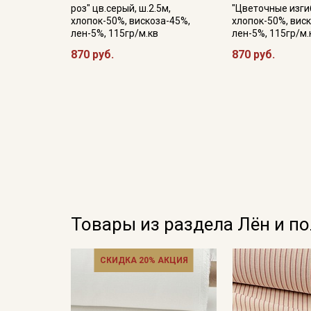
роз" цв.серый, ш.2.5м,
"Цветочные изгиб
хлопок-50%, вискоза-45%,
хлопок-50%, вис
лен-5%, 115гр/м.кв
лен-5%, 115гр/м.
870 руб.
870 руб.
Товары из раздела Лён и п
СКИДКА 20% АКЦИЯ