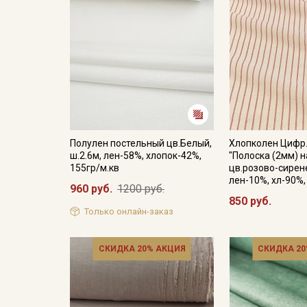
Полулен постельный цв.Белый,
Хлопколен Цифр
ш.2.6м, лен-58%, хлопок-42%,
"Полоска (2мм) н
155гр/м.кв
цв.розово-сирене
лен-10%, хл-90%,
960 руб.
1200 руб.
850 руб.
Только онлайн-заказ
СКИДКА 20% АКЦИЯ
СКИДКА 20