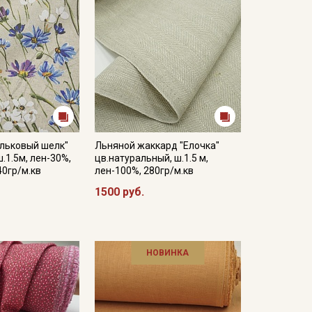
ильковый шелк"
Льняной жаккард "Елочка"
ш.1.5м, лен-30%,
цв.натуральный, ш.1.5 м,
40гр/м.кв
лен-100%, 280гр/м.кв
1500 руб.
НОВИНКА