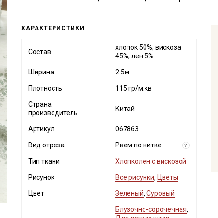
ХАРАКТЕРИСТИКИ
хлопок 50%; вискоза
Состав
45%, лен 5%
Ширина
2.5м
Плотность
115 гр/м.кв
Страна
Китай
производитель
Артикул
067863
Вид отреза
Рвем по нитке
?
Тип ткани
Хлопколен с вискозой
Рисунок
Все рисунки
,
Цветы
Цвет
Зеленый
,
Суровый
Блузочно-сорочечная
,