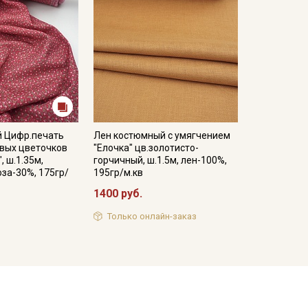
й Цифр.печать
Лен костюмный с умягчением
овых цветочков
"Елочка" цв.золотисто-
, ш.1.35м,
горчичный, ш.1.5м, лен-100%,
оза-30%, 175гр/
195гр/м.кв
1400 руб.
Только онлайн-заказ