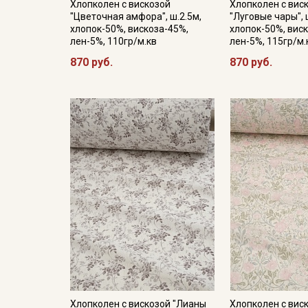
Хлопколен с вискозой
Хлопколен с вис
"Цветочная амфора", ш.2.5м,
"Луговые чары", 
хлопок-50%, вискоза-45%,
хлопок-50%, вис
лен-5%, 110гр/м.кв
лен-5%, 115гр/м.
870 руб.
870 руб.
Хлопколен с вискозой "Лианы
Хлопколен с вис