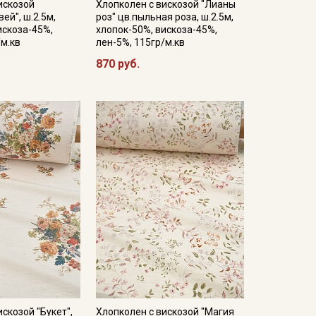
искозой
Хлопколен с вискозой "Лианы
ей", ш.2.5м,
роз" цв.пыльная роза, ш.2.5м,
искоза-45%,
хлопок-50%, вискоза-45%,
/м.кв
лен-5%, 115гр/м.кв
870 руб.
скозой "Букет",
Хлопколен с вискозой "Магия