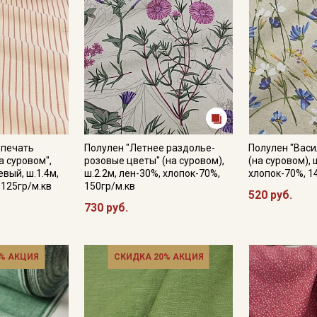
.печать
Полулен "Летнее раздолье-
Полулен "Вас
а суровом",
розовые цветы" (на суровом),
(на суровом), 
вый, ш.1.4м,
ш.2.2м, лен-30%, хлопок-70%,
хлопок-70%, 1
 125гр/м.кв
150гр/м.кв
520 руб.
730 руб.
% АКЦИЯ
СКИДКА 20% АКЦИЯ