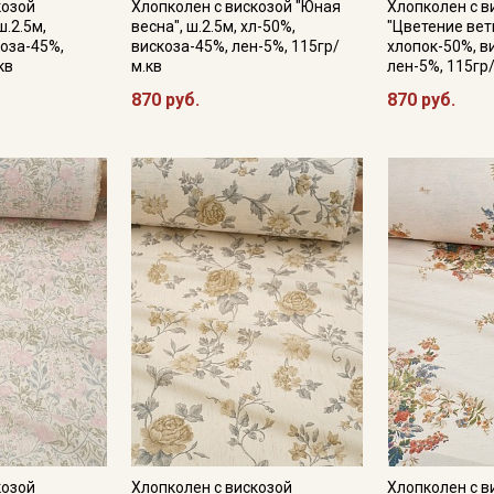
козой
Хлопколен с вискозой "Юная
Хлопколен с в
ш.2.5м,
весна", ш.2.5м, хл-50%,
"Цветение ветв
Секретная рассылка от
коза-45%,
вискоза-45%, лен-5%, 115гр/
хлопок-50%, в
кв
м.кв
лен-5%, 115гр
Купава
870 руб.
870 руб.
Мы публикуем здесь дополнительные
промокоды и скидки до 30% на узкие
категории тканей
Электронная почта
Подписаться
Ознакомлен(а) с
Политикой обработки персональных
данных
и даю
Согласие на обработку персональных
данных
Даю
Согласие на получение рекламных и
козой
Хлопколен с вискозой
Хлопколен с ви