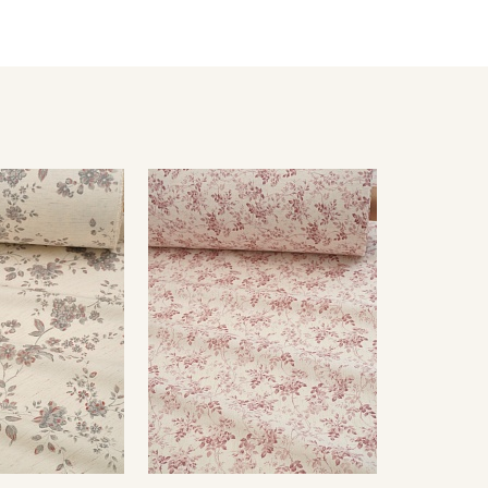
южильник на минимальном режиме утюга (важно не
есушивать;
утюжильник на минимальном режиме утюга.
ться от реального цвета ткани в зависимости от
оответствия цвета можно заказать образец ткани
цов и цвета перед оформлением заказа.