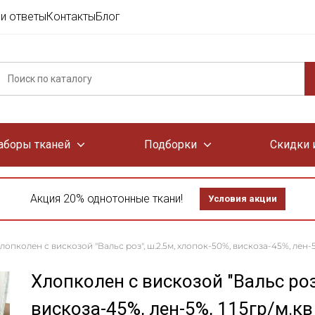
и ответы
Контакты
Блог
аборы тканей
Подборки
Скидки 
Акция 20% однотонные ткани!
Условия акции
лопколен с вискозой "Вальс роз", ш.2.5м, хлопок-50%, вискоза-45%, лен-5%
Хлопколен с вискозой "Вальс роз
вискоза-45%, лен-5%, 115гр/м.кв