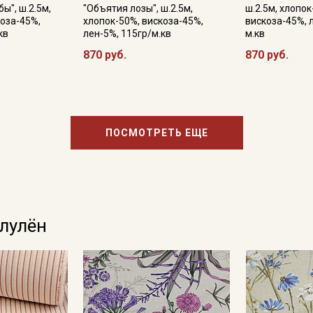
информационных рассылок
ы", ш.2.5м,
"Объятия лозы", ш.2.5м,
ш.2.5м, хлопок
коза-45%,
хлопок-50%, вискоза-45%,
вискоза-45%, 
кв
лен-5%, 115гр/м.кв
м.кв
870 руб.
870 руб.
ПОСМОТРЕТЬ ЕЩЕ
олулён