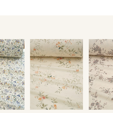
состоянии, прогладить с изнаночной стороны через проут
пересушивать ткань).
Уход:
- стирка до 40С;
- сушить в подвешенном расправленном состоянии, не пер
- гладить рекомендуется с изнаночной стороны, через про
Обратите внимание: цветопередача на экране может отлича
настроек вашего монитора и номера партии. Для точного с
или связаться с менеджером для уточнения наличия образ