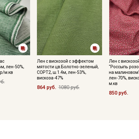
ас
Лен с вискозой с эффектом
Лен с вискозо
6м, лен-50%,
мятости цв.Болотно-зеленый,
"Россыпь роз
р/м.кв
СОРТ2, ш.1.4м, лен-53%,
на малиновом"
вискоза-47%
лен-70%, виск
уб.
м.кв
864 руб.
1080 руб.
850 руб.