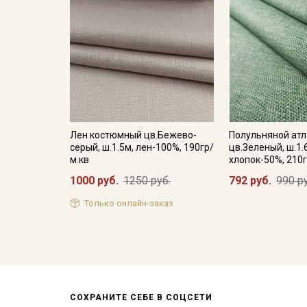
Лен костюмный цв.Бежево-
Полульняной атл
серый, ш.1.5м, лен-100%, 190гр/
цв.Зеленый, ш.1.
м.кв
хлопок-50%, 210г
1000 руб.
1250 руб.
792 руб.
990 р
Только онлайн-заказ
СОХРАНИТЕ СЕБЕ В СОЦСЕТИ