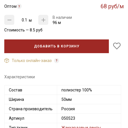
68 руб/м
Оптом
В наличии
м
96 м
Стоимость —
8.5
руб
ДОБАВИТЬ В КОРЗИНУ
Только онлайн-заказ
Характеристики
Секретная рассылка от Купава
Состав
полиэстер 100%
Ширина
50мм
Мы публикуем здесь дополнительные
промокоды и скидки до 30% на узкие
Страна производитель
Россия
категории тканей
Артикул
050523
Электронная почта
Тип ткани
Жаккардовые ленты