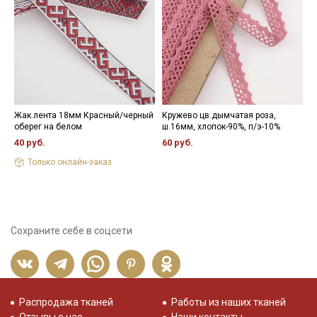
Уход:
- максимальная температура стирки до 40 С, без отжима,
- противопоказано применение отбеливателей.
Цветопередача (тон) может отличаться от оригинального
цвета ткани в зависимости от настроек вашего монитора и в
зависимости от партии.
Жак.лента 18мм Красный/черный
Кружево цв.дымчатая роза,
Ж
оберег на белом
ш.16мм, хлопок-90%, п/э-10%
о
к
40 руб.
60 руб.
4
Только онлайн-заказ
Сохраните себе в соцсети
Распродажа тканей
Работы из наших тканей