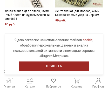
Лента тканая для поясов, 35мм
Лента тканая для поясов, 40мм
Л
Ромб-Крест, цв.суровый/черный,
Бежево-желтый узор на черном
Л
рис.9873
р
90 руб.
90 руб.
9
Я даю согласие на использование файлов
cookie
,
обработку
персональных данных
и анализ
пользовательской активности с помощью сервиса
ПОСМОТРЕТЬ ЕЩЕ
«Яндекс.Метрика»
ПРИНЯТЬ
Сохраните себе в соцсети
Главная
Каталог
Избранное
Корзина
Профиль
Распродажа тканей
Работы из наших тканей
Отзывы о нас
Наши контакты
Система скидок
Способы оплаты и