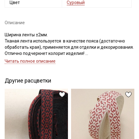
Цвет
Суровый
Описание
Ширина ленты ±2мм.
Тканая лента используется в качестве пояса (достаточно
обработать края), применяется для отделки и декорирования.
Отлично подчеркнет колорит изделия!
Цветопередача может отличаться от оригинального цвета
Читать полное описание
ленты в зависимости от настроек вашего монитора и в
Секретная рассылка от Купава
зависимости от партии тон может отличаться.
Другие расцветки
Мы публикуем здесь дополнительные
промокоды и скидки до 30% на узкие
категории тканей
Электронная почта