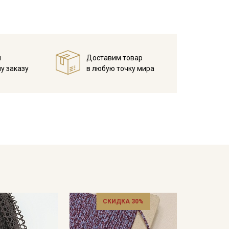
 на которое будет пришиваться лента, необходимо
и стягивания жаккардовой лентой.
вала, наволочки, мебельные чехлы, используют в
й
Доставим товар
у заказу
в любую точку мира
ета ткани в зависимости от настроек вашего
СКИДКА 30%