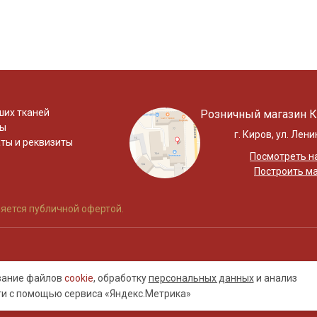
ших тканей
Розничный магазин К
ты
г. Киров, ул. Лени
ты и реквизиты
Посмотреть на
Построить м
яется публичной офертой.
ование файлов
cookie
, обработку
персональных данных
и анализ
ти с помощью сервиса «Яндекс.Метрика»