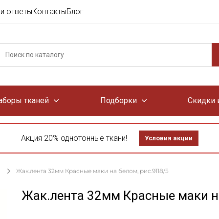
и ответы
Контакты
Блог
аборы тканей
Подборки
Скидки 
Акция 20% однотонные ткани!
Условия акции
Жак.лента 32мм Красные маки на белом, рис.9118/5
Жак.лента 32мм Красные маки на