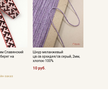
 мм Славянский
Шнур меланжевый
берег на
цв.св.орхидея/св.серый, 2мм,
хлопок-100%
10 руб.
йн-заказ