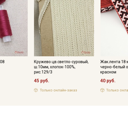
208
Кружево цв.светло-суровый,
Жак.лента 18
ш.10мм, хлопок-100%,
черно-белый о
рис.129/3
красном
45 руб.
40 руб.
Только онлайн-заказ
Только онла