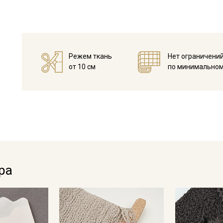
Жаккардовая лента не имеет растяжения, поэтому изделие,
постирать и прогладить, в целях исключения усадки ткани 
Жаккардовыми лентами украшают домашний текстиль: покры
отделке и ремонте
одежды.
Режем ткань
Нет ограничени
Уход:
от 10 см
по минимальном
- максимальная температура стирки до 40 С, без отжима,
- противопоказано применение отбеливателей.
Цветопередача (тон) может отличаться от оригинального цв
монитора и в зависимости от партии.
Секретная рассылка от
Купава
Мы публикуем здесь дополнительные
ра
промокоды и скидки до 30% на узкие
категории тканей
Электронная почта