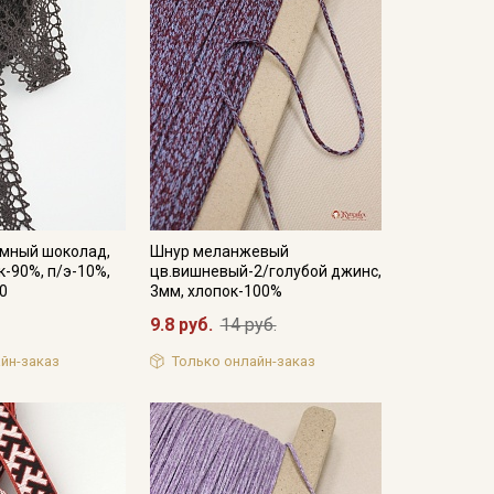
емный шоколад,
Шнур меланжевый
к-90%, п/э-10%,
цв.вишневый-2/голубой джинс,
10
3мм, хлопок-100%
9.8 руб.
14 руб.
йн-заказ
Только онлайн-заказ