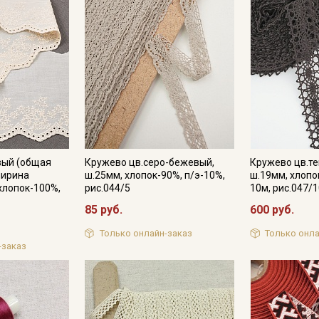
Подписаться
Ознакомлен(а) с
Политикой обработки персональных
данных
и даю
Согласие на обработку персональных
данных
Даю
Согласие на получение рекламных и
информационных рассылок
вый (общая
Кружево цв.серо-бежевый,
Кружево цв.т
ширина
ш.25мм, хлопок-90%, п/э-10%,
ш.19мм, хлопо
хлопок-100%,
рис.044/5
10м, рис.047/
85 руб.
600 руб.
Только онлайн-заказ
Только онла
-заказ