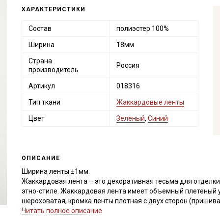
ХАРАКТЕРИСТИКИ
Состав
полиэстер 100%
Ширина
18мм
Страна
Россия
производитель
Артикул
018316
Тип ткани
Жаккардовые ленты
Цвет
Зеленый
,
Синий
ОПИСАНИЕ
Ширина ленты ±1мм.
Жаккардовая лента – это декоративная тесьма для отделки
этно-стиле. Жаккардовая лента имеет объемный плетеный 
шероховатая, кромка ленты плотная с двух сторон (пришив
строчкой).
Читать полное описание