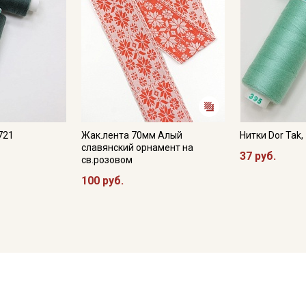
721
Жак.лента 70мм Алый
Нитки Dor Tak
славянский орнамент на
37 руб.
св.розовом
100 руб.