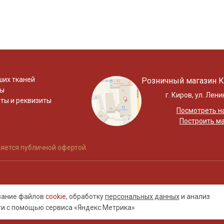
ших тканей
Розничный магазин К
ты
г. Киров, ул. Лени
ты и реквизиты
Посмотреть на
Построить м
яется публичной офертой.
ование файлов
cookie
, обработку
персональных данных
и анализ
ти с помощью сервиса «Яндекс.Метрика»