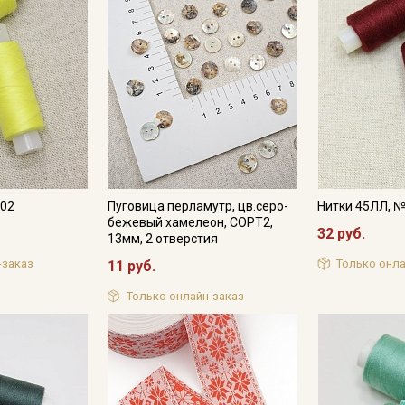
Подписаться
Ознакомлен(а) с
Политикой обработки персональных
данных
и даю
Согласие на обработку персональных
данных
Даю
Согласие на получение рекламных и
информационных рассылок
302
Пуговица перламутр, цв.серо-
Нитки 45ЛЛ, 
бежевый хамелеон, СОРТ2,
32 руб.
13мм, 2 отверстия
-заказ
Только онла
11 руб.
Только онлайн-заказ