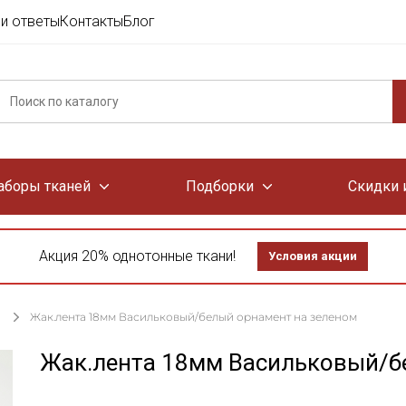
и ответы
Контакты
Блог
аборы тканей
Подборки
Скидки 
Акция 20% однотонные ткани!
Условия акции
Жак.лента 18мм Васильковый/белый орнамент на зеленом
Жак.лента 18мм Васильковый/б