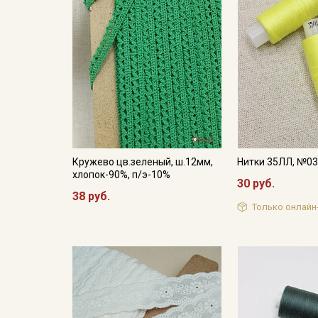
Кружево цв.зеленый, ш.12мм,
Нитки 35ЛЛ, №0
хлопок-90%, п/э-10%
30 руб.
38 руб.
Только онлайн