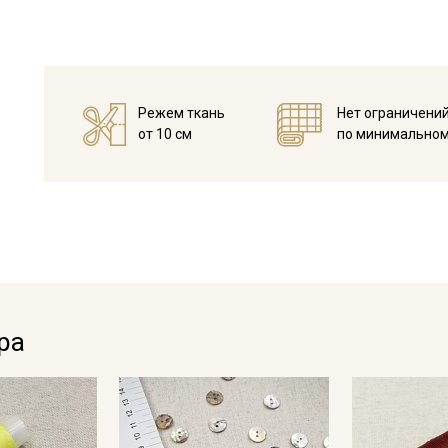
Жаккардовая лента не имеет растяжения, поэтому изделие,
постирать и прогладить, в целях исключения усадки ткани 
Жаккардовыми лентами украшают домашний текстиль: покры
отделке и ремонте
одежды.
Режем ткань
Нет ограничени
Уход:
от 10 см
по минимальном
- максимальная температура стирки до 40 С, без отжима,
- противопоказано применение отбеливателей.
Цветопередача (тон) может отличаться от оригинального цв
монитора и в зависимости от партии.
Секретная рассылка от
Купава
Мы публикуем здесь дополнительные
ра
промокоды и скидки до 30% на узкие
категории тканей
Электронная почта