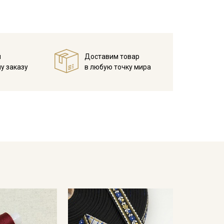
 на которое будет пришиваться лента, необходимо
и стягивания жаккардовой лентой.
вала, наволочки, мебельные чехлы, используют в
й
Доставим товар
у заказу
в любую точку мира
ета ткани в зависимости от настроек вашего